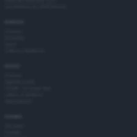
Editoriale Bresciana S.p.A.
Via Solferino 22, 25121 Brescia
RUBRICHE
Cronaca
Economia
Sport
Cultura e Spettacoli
SERVIZI
Podcast
Agenda eventi
ZOOM - Le vostre foto
Lettere al direttore
Abbonamenti
AZIENDA
Chi siamo
Contatti