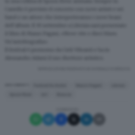
in una collina di Spoon River animata. Sempre in
Castello è previsto il concerto con nove artisti e sei
band e un attore che interpreteranno i nove brani
dell’album. Il 30 settembre a Librixia sarà presentato
il
libro di
Mauro Pagani
, «Nove vite e dieci blues.
Un’autobiografia».
Il festival è promosso da Cieli Vibranti e ha in
Alessandro Adami il suo direttore artistico.
RIPRODUZIONE RISERVATA © GIORNALE DI BRESCIA
Festival De André
Mauro Pagani
Librixia
ARGOMENTI
Spoon River
ks1
Brescia
CONDIVIDI