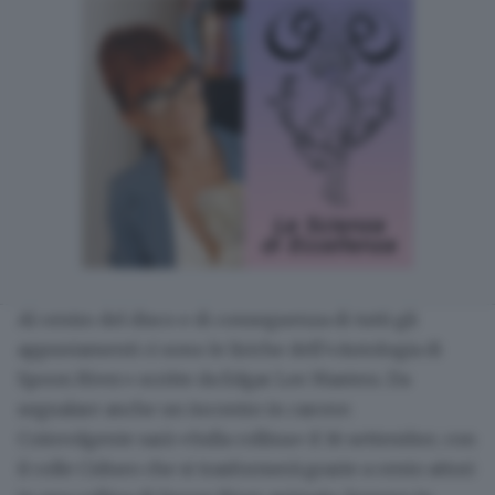
Al centro del disco e di conseguenza di tutti gli
appuntamenti ci sono le
liriche dell’«Antologia di
Spoon River»
scritte da Edgar Lee Masters. Da
segnalare anche un incontro in carcere.
Coinvolgente sarà
«Sulla collina»
il 16 settembre, con
il colle Cidneo che si trasformerà grazie a cento attori