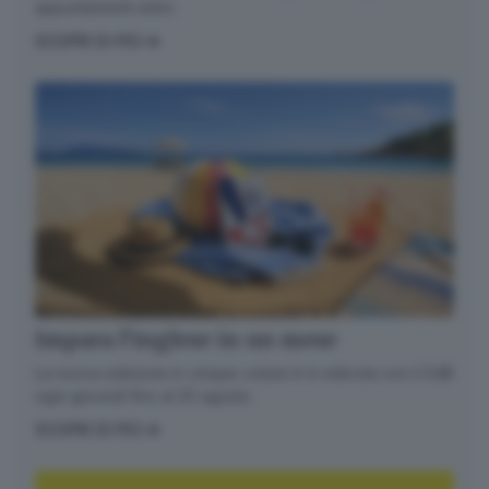
appuntamenti estivi.
SCOPRI DI PIÙ
Impara l’inglese in un mese
La nuova edizione in cinque volumi è in edicola con il GdB
ogni giovedì fino al 20 agosto
SCOPRI DI PIÙ