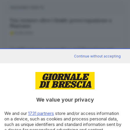
SUGGERITI PER TE
Tav, rumore oltre i limiti: preoccupazione a
Mazzano
10.08.2026
Certificazione energetica: nel Bresciano sei
case su dieci ancora in classe E, F o G
Continue without accepting
10.08.2026
L’AI, le reti neuronali e il bisogno di regole
10.08.2026
We value your privacy
We and our
1731 partners
store and/or access information
on a device, such as cookies and process personal data,
such as unique identifiers and standard information sent by
Canale WhatsApp GDB
a device for personalised advertising and content,