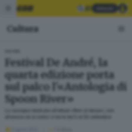
Abbonati
Cultura
CULTURA
Festival De André, la
quarta edizione porta
sul palco l'«Antologia di
Spoon River»
La rassegna dedicata all’album «Non al denaro, non
all’amore né al cielo» si terrà dal 5 al 30 settembre
31 agosto 2023
1
' di lettura