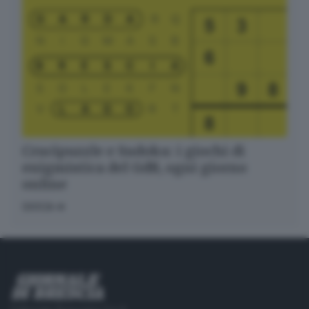
Crucipuzzle e Sudoku: i giochi di
enigmistica del GdB, ogni giorno
online
GIOCA