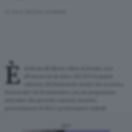
AL VIA IL FESTIVAL DE ANDRE'
È
dedicata all’album
«Non al denaro, non
all’amore né al cielo»
del 1971 la
quarta
edizione del Festival De André
che si terrà a
Brescia
dal 5 al 30 settembre
, con un programma
articolato che prevede concerti, incontri,
presentazione di libri e performance teatrali.
ADV