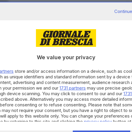
ppi.
Continue
ande Fratello
o del dicembre 2000 quando il televoto della finale
ori e 60% di share) la elesse vincitrice,
non ha mai
We value your privacy
lla normalità della sua Iseo. Ma resta personaggio
tto da Daria Bignardi, mutuava l’innovativo-
artners
store and/or access information on a device, such as co
h as unique identifiers and standard information sent by a device
97 da John De Mol e Paul Römer e approdato ai
ontent, advertising and content measurement, audience research 
poi dilagare in centinaia di versioni e ripetute
h your permission we and our
1731 partners
may use precise geolo
ough device scanning. You may click to consent to our and our
1731
cribed above. Alternatively you may access more detailed infor
before consenting or to refuse consenting. Please note that som
 may not require your consent, but you have a right to object to 
will apply to this website only. You can change your preferences 
 metamorfosi del reality
e by returning to this site and clicking the
privacy policy
button at