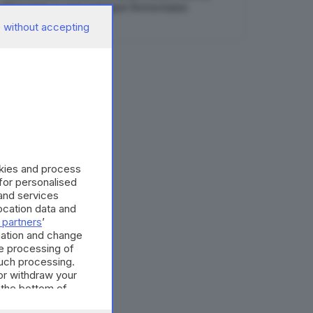
vincente e con sangue bresciano
07.08.2026
 without accepting
okies and process
 for personalised
and services
cation data and
 partners
’
mation and change
e processing of
such processing.
or withdraw your
 the bottom of