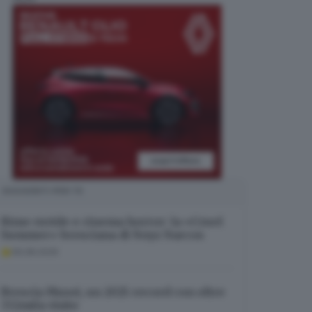
SUGGERITI PER TE
Rime ruvide e cinema horror: la «Cruel
Summer» bresciana di Noyz Narcos
06.08.2026
Brescia Musei, un 2025 record con oltre
332mila visite