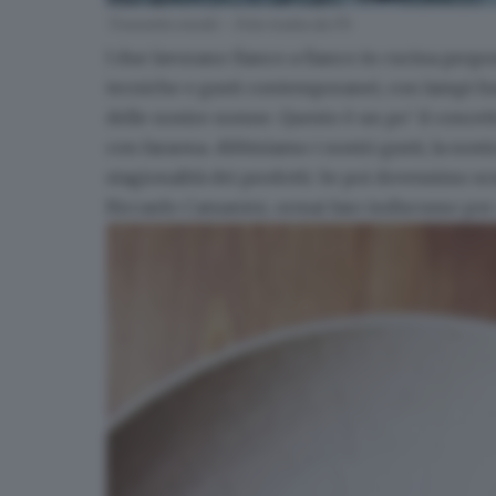
Tonnetto enoki - Foto tratta da Fb
I due lavorano fianco a fianco in cucina pro
tecniche e gusti contemporanei, con lampi fus
delle nostre nonne. Questo è un po' il concet
con faraona. Abbiniamo i nostri gusti, la nostra
stagionalità dei prodotti. Se poi dovessimo s
Riccardo Camanini, ormai faro indiscusso per c