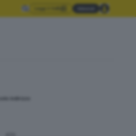
Leggi il GdB
Abbonati
olo indirizzo
ADV