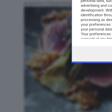
personal data, suc
proposta e ci ha permesso di realizzare ques
advertising and c
development. Wit
identification thr
processing as des
your preferences 
your personal data
Your preferences 
consent at any tim
the webpage.