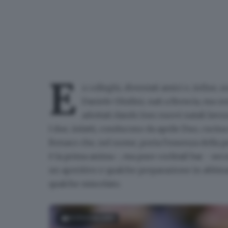
E
x colleghi, diventati amici e, infine, 
Daniele Ghidini
, nati a Brescia, ma o
adottati dando loro nuovi natali lavora
I due, infatti, conducono da aprile
Duo, cucina
Benaco che, nel nome, porta l'essenza della pr
è la prima anima -, ma pure
cocktail bar
- seco
un aperitivo e qualche preparazione in abbin
qualche miscelato.
FOTOGALLERY