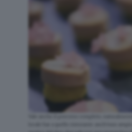
Vale anche il percorso completo, naturalmente, 
Al bancone di Duo
locale bar a quello ristorante: anch'esso ampio,