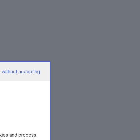
 without accepting
okies and process