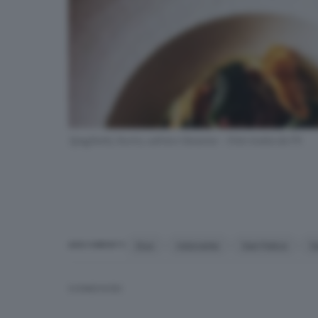
Spaghetti, burro, salvia e faraona - Foto tratta da Fb
Duo
ristorante
San Felice
S
ARGOMENTI
CONDIVIDI