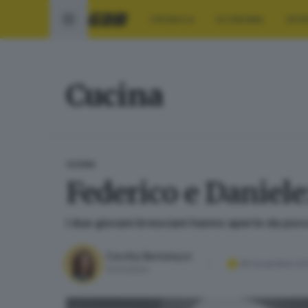
CRONACA
ECONOMIA
SPO
Cucina
CUCINA
Federico e Daniele:
I due giovani bresciani hanno aperto da poco 
Cecilia Bertolazzi
28 novembre 20
Giornalista