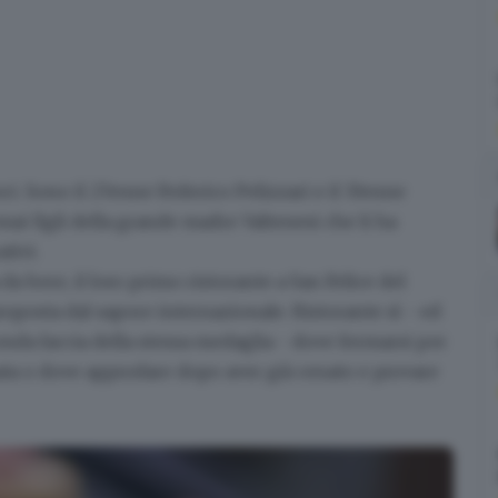
soci. Sono il 27enne
Federico Pelizzari
e il 33enne
rmai figli della grande madre Valtenesi che li ha
tivi.
 da bere
, il loro primo ristorante a San Felice del
oposta dal sapore internazionale. Ristorante sì - ed
nda faccia della stessa medaglia - dove fermarsi per
ata o dove approdare dopo aver già cenato e provare