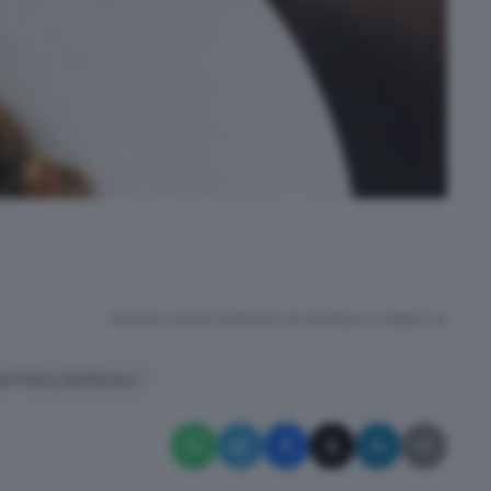
RIPRODUZIONE RISERVATA © GIORNALE DI BRESCIA
an Felice del Benaco