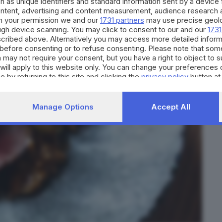
h as unique identifiers and standard information sent by a device
to sogno».
ontent, advertising and content measurement, audience research 
h your permission we and our
1731 partners
may use precise geolo
ough device scanning. You may click to consent to our and our
1731
cribed above. Alternatively you may access more detailed infor
before consenting or to refuse consenting. Please note that som
 may not require your consent, but you have a right to object to 
will apply to this website only. You can change your preferences 
e by returning to this site and clicking the
privacy policy
button at
Manage Options
Accept All