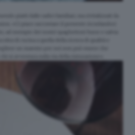
ponendo
piatti dalle radici familiari
, ma rivitalizzati da
ion. «Ci piace raccontare il presente ricordandoci
to, ad esempio dei nostri spaghettoni burro e salvia
 idea di cucina a quella della ricerca di qualità e
cegliere un maestro per noi non può essere che
hi si avventura sulla via della ristorazione».