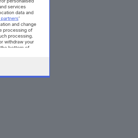
 for personalised
and services
cation data and
 partners
’
mation and change
e processing of
such processing.
or withdraw your
 the bottom of