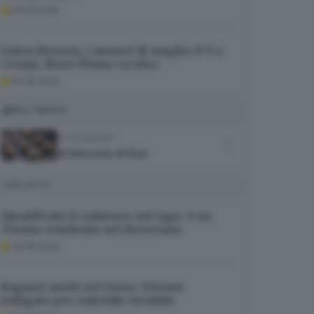
06.08.2026
Union Brescia, i numeri di maglia: il 9 a
Crespi, Rizzo Pinna «scala»
06.08.2026
MULTIMEDIA
FOTOGALLERY
Al bancone di Duo
I PIÙ LETTI
Identificato il cadavere nel lago: è un
37enne residente nel Bresciano
06.08.2026
Ragazzi morti nel fosso: 63enne
indagato per omicidio stradale