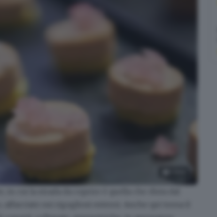
3
foto
in cui la strada da coprire è quella che dista dal
 affacciato sui rigogliosi esterni. Anche qui torna il