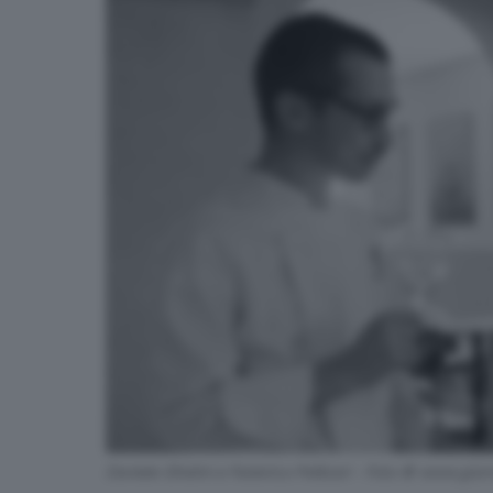
Daniele Ghidini e Federico Pellizari - Foto © www.giorn