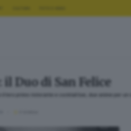
RT
CULTURA
FOTO E VIDEO
 il Duo di San Felice
il loro primo ristorante e cocktail bar, due anime per un s
19
3
' di lettura