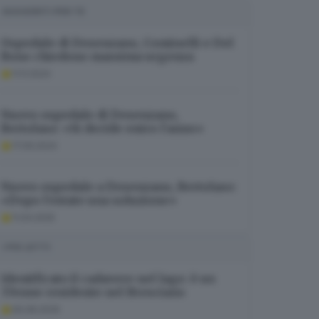
SUGGERITI PER TE
Ospedale di Desenzano, Cominelli e Del
Bono chiedono massima urgenza
11.11.2024
Nuovo ospedale di Desenzano,
Bertolaso: «Si decide entro l’anno»
17.09.2024
Nuovo ospedale a Desenzano, Bertolaso:
«Dopo l’estate una soluzione»
11.04.2025
I PIÙ LETTI
Identificato il cadavere nel lago: è un
37enne residente nel Bresciano
06.08.2026