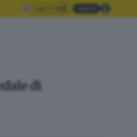
Leggi il GdB
Abbonati
edale di