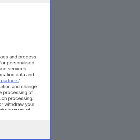
okies and process
 for personalised
and services
cation data and
 partners
’
mation and change
e processing of
such processing.
or withdraw your
 the bottom of