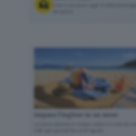
Cosa è successo oggi? A metà pomeriggio 
del giorno.
Impara l’inglese in un mese
La nuova edizione in cinque volumi è in edicola con
GdB ogni giovedì fino al 20 agosto