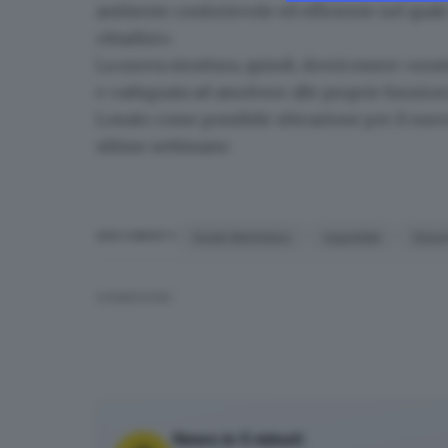
ambiente confortevole ed efficiente nel quale la
cittadini».
La nuova struttura, quindi, dovrà essere
«sost
e «adeguata ad assolvere alle proprie funzion
Lonato come possibile ubicazione per il nuov
ultime settimane.
Guido Bertolaso
ospedale
Dese
ARGOMENTI
CONDIVIDI
News in 5 minuti