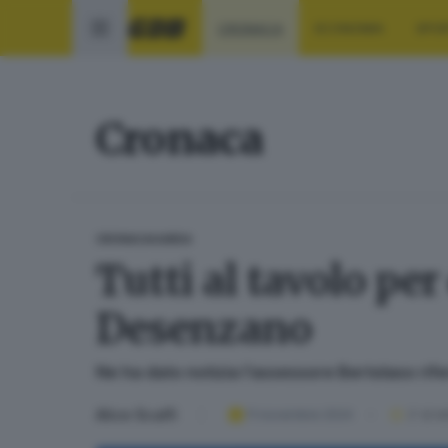
CRONACA
ECONOMIA
SPO
Cronaca
CRONACA
GARDA
Tutti al tavolo per
Desenzano
Ne ha dato notizia l’assessore Bertolaso rifer
Alice Scalfi
11 novembre 2024
2
' di l