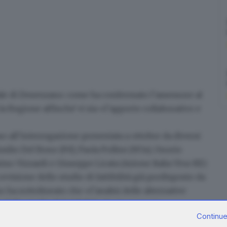
ale di Desenzano
: come ha confermato l’assessore al
 la Regione affinché vi sia
«l’apporto collaborativo e
aso
all’interrogazione presentata a ottobre da diversi
ilio Del Bono (Pd), Paola Pollini (M5s), Onorio
simo Vizzardi e Giuseppe Licata (Azione Italia Viva-RE)
evisione dello studio di fattibilità già predisposto da
o ha sottolineato che «l’analisi delle alternative
dello studio di fattibilità «ha in concreto
Continue