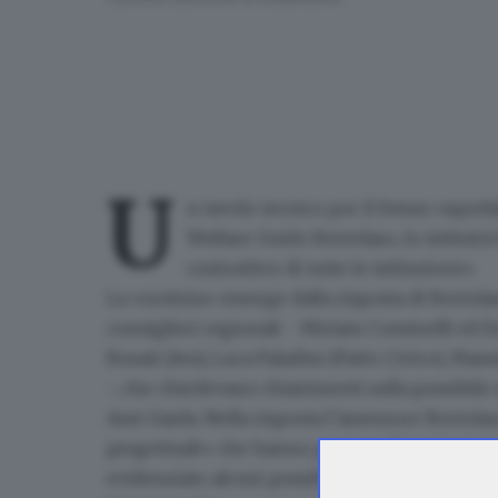
U
n tavolo tecnico per
il futuro osped
Welfare Guido Bertolaso, lo istituirà
costruttivo di tutte le istituzioni»
.
La «notizia» emerge
dalla risposta di Bertol
consiglieri regionali - Miriam Cominelli ed Em
Rosati (Avs), Luca Paladini (Patto Civico), Mas
-, che chiedevano chiarimenti sulla possibile r
Asst Garda. Nella risposta l’assessore Bertolas
progettuali» che hanno portato alla redazione 
evidenziato alcuni possibili interventi».