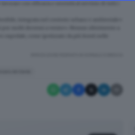
vorare con efficacia e serenità al servizio di tutti i
enibile, integrata nel contesto urbano e ambientale»
i per molti decenni a venire». Nessun riferimento a
o ospedale, come ipotizzato da più fronti nelle
RIPRODUZIONE RISERVATA © GIORNALE DI BRESCIA
nzano del Garda