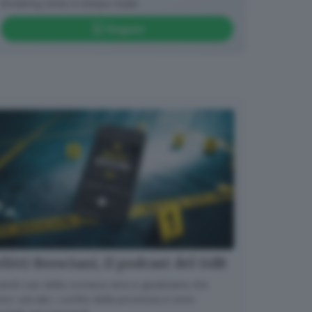
Breaking news in tempo reale
Seguici
litti Bresciani, il podcast del GdB
randi casi della cronaca nera e giudiziaria che
no varcato i confini della provincia e sono