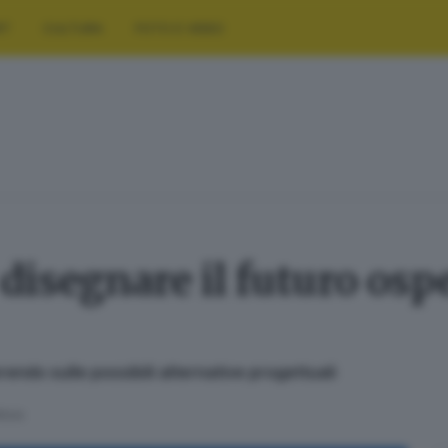
RT
CULTURA
FOTO E VIDEO
 disegnare il futuro osp
endo sulle possibili alternative progettuali
ettura