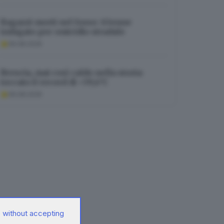
Ragazzi morti nel fosso: 63enne
indagato per omicidio stradale
06.08.2026
Brescia, mai così caldo nella storia:
toccato il record di +39,4°C
06.08.2026
 without accepting