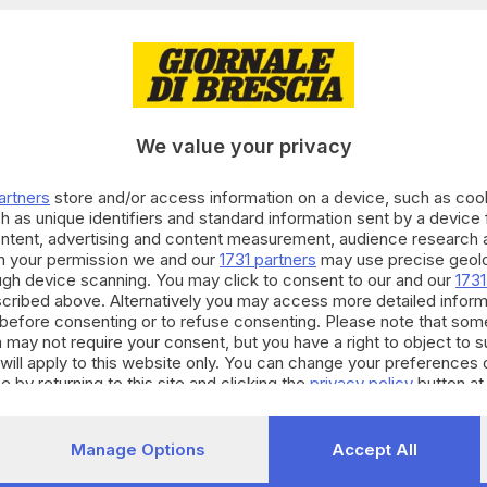
de
la costruzione di una nuova struttura ospedaliera
oce
, che non risponde più ai requisiti antisismici. E ha
la mozione urgente approvata dal Consiglio comunale
usta attenzione della comunità politica e della
We value your privacy
è la realizzazione di una nuova struttura
artners
store and/or access information on a device, such as co
h as unique identifiers and standard information sent by a device
ontent, advertising and content measurement, audience research 
h your permission we and our
1731 partners
may use precise geolo
lancio fattibile alla stessa cifra»
ough device scanning. You may click to consent to our and our
1731
cribed above. Alternatively you may access more detailed infor
before consenting or to refuse consenting. Please note that som
 may not require your consent, but you have a right to object to 
lo di intesa tra Regione, la Provincia di Brescia,
will apply to this website only. You can change your preferences 
 che preveda l’istituzione di un tavolo tecnico nel
e by returning to this site and clicking the
privacy policy
button at
ico-istituzionale le tematiche coinvolte nella
a». Bertolaso ha affermato che l’obiettivo è
Manage Options
Accept All
ionisti la più alta tecnologia e, insieme, un