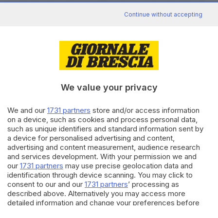
nostro legame
affettivo. Non siamo mai stati ricusati,
Continue without accepting
né in ragione del rapporto di coniugio, né per altri
motivi. Mai si sono verificate interferenze tra le
reciproche attività lavorative».
RIPRODUZIONE RISERVATA © GIORNALE DI BRESCIA
We value your privacy
processo strage di piazza Loggia
ARGOMENTI
Roberto Spanò
Roberta Panico
Brescia
We and our
1731 partners
store and/or access information
on a device, such as cookies and process personal data,
such as unique identifiers and standard information sent by
CONDIVIDI
a device for personalised advertising and content,
advertising and content measurement, audience research
and services development. With your permission we and
our
1731 partners
may use precise geolocation data and
identification through device scanning. You may click to
SUGGERITI PER TE
consent to our and our
1731 partners
’ processing as
described above. Alternatively you may access more
detailed information and change your preferences before
Torna a rischio il processo per la strage di
consenting or to refuse consenting. Please note that some
Piazza della Loggia