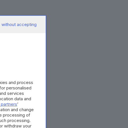
 without accepting
okies and process
 for personalised
and services
cation data and
 partners
’
mation and change
e processing of
such processing.
or withdraw your