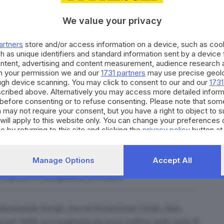
We value your privacy
artners
store and/or access information on a device, such as co
h as unique identifiers and standard information sent by a device
ontent, advertising and content measurement, audience research 
h your permission we and our
1731 partners
may use precise geolo
ough device scanning. You may click to consent to our and our
1731
lle storiche borgosatollesi raccontate dall’esperto
cribed above. Alternatively you may access more detailed infor
before consenting or to refuse consenting. Please note that som
remiati i vincitori del concorso «Una ricetta che parla
 may not require your consent, but you have a right to object to 
anno i sapori del territorio. Le eccellenze culinarie
will apply to this website only. You can change your preferences 
e by returning to this site and clicking the
privacy policy
button at
di prodotti tipici
.
Manage Options
Accept All
il posto a una piazza in centro
lontariato locale, tra cui
Protezione Civile, Avis,
a nel 2009, si è trasferita da poco nell’ex asilo nido Il