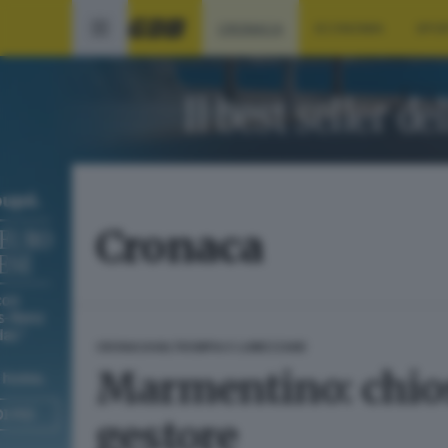
CRONACA
ECONOMIA
SPO
Cronaca
CRONACA
VALTROMPIA E LUMEZZANE
Marmentino: chios
gestore