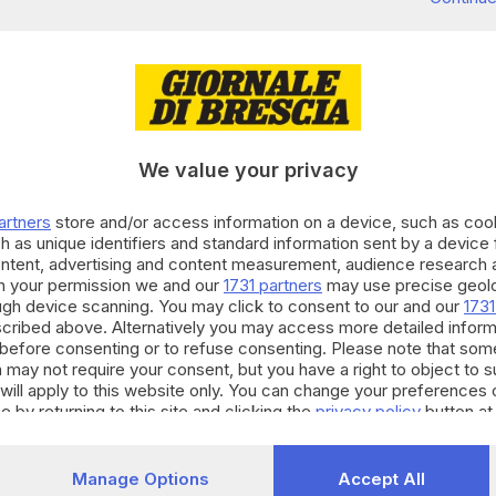
ezza ora è più sicura
We value your privacy
 per i gestori del chiosco, presenti da sei anni nella
orso agosto con la costruzione di servizi igienici per
artners
store and/or access information on a device, such as co
ministrazione ha deciso di non concedere il rinnovo
h as unique identifiers and standard information sent by a device
ontent, advertising and content measurement, audience research 
tutte le recenti aggiunte, per garantire ai turisti
h your permission we and our
1731 partners
may use precise geolo
e più sostenibile
.
ough device scanning. You may click to consent to our and our
1731
lativa al
chiosco
, da adibire a bar cercando di
cribed above. Alternatively you may access more detailed infor
before consenting or to refuse consenting. Please note that som
ll’altra più
turistico-ricettiva
, con attenzione
 may not require your consent, but you have a right to object to 
n l’Amministrazione per progetti futuri. L’importo del
will apply to this website only. You can change your preferences 
e by returning to this site and clicking the
privacy policy
button at
 annui
e sarà soggetto a offerta a rialzo di 50 euro e
clusi nel bando anche
l’area verde circostante
,
ghetto, e la vicina
area camper
, con tre servizi
Manage Options
Accept All