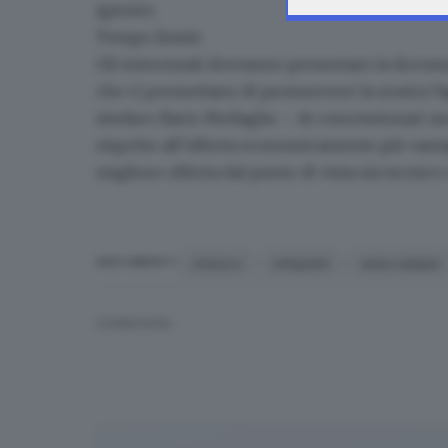
igienici.
Tempo limite
Gli interessati dovranno presentare la docu
che ci permettano di
promuovere la nostra Va
sindaco
Ilario Medaglia
–. Ai concessionari us
rispetto all’offerta economicamente più vanta
migliore offerta dal punto di vista sia tecni
chiosco
infopoint
area camper
ARGOMENTI
CONDIVIDI