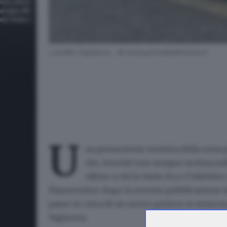
Località Vaghezza - © www.giornaledibrescia.it
U
na promozione turistica della zona più
che, benché non sempre inclusa nell
offrire a chi la visita
. Ecco l’obietti
Marmentino: dopo la recente pubblicazione del
paese in cerca di un nuovo gestore si uniscon
Vaghezza
.