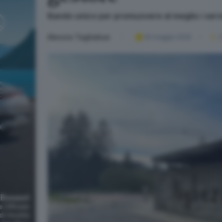
Bando unico per promuovere al meglio i serv
Alessia Tagliabue
05 maggio 2025
2