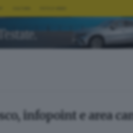
RT
CULTURA
FOTO E VIDEO
co, infopoint e area c