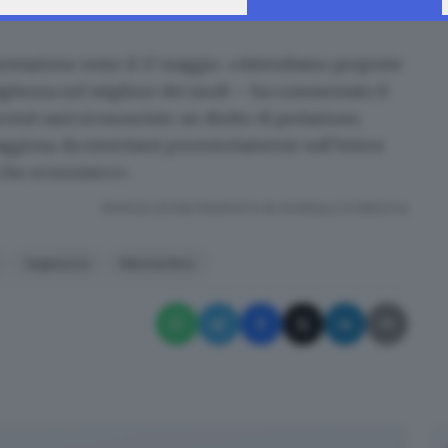
mentazione
entro il 17 maggio
. «Attendiamo proposte
ghezza nel migliore dei modi
– ha commentato il
centi sarà riconosciuto un diritto di prelazione,
ggiosa, da esercitarsi perentoriamente sull’intera
co che economico».
RIPRODUZIONE RISERVATA © GIORNALE DI BRESCIA
Vaghezza
Marmentino