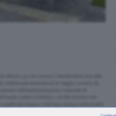
 efficace, per far crescere l’attrattività di una valle
e tradizionali destinazioni di viaggio,
ha tanto da
vo assunto dall’Amministrazione comunale di
 bando relativo al Mulino, ora alle strutture del
o quelle del chiosco e dell’area camper nella
località
Continue