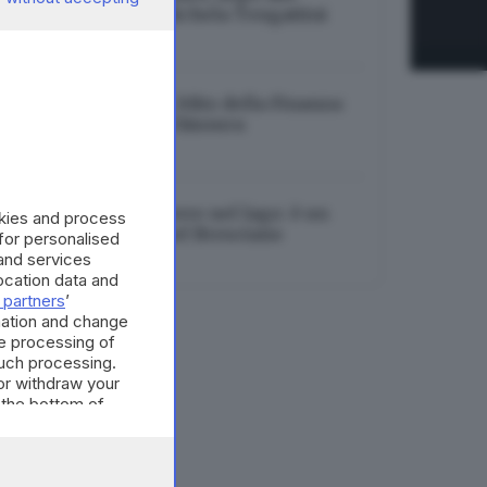
settimane muore Michela Tengattini
06.08.2026
Turismo bresciano, blitz della Finanza:
16 attività a rischio chiusura
06.08.2026
Identificato il cadavere nel lago: è un
okies and process
37enne residente nel Bresciano
 for personalised
and services
06.08.2026
cation data and
 partners
’
mation and change
e processing of
such processing.
or withdraw your
 the bottom of