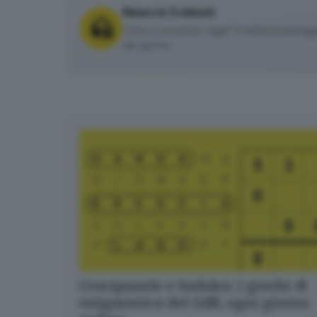
News in 5 minuti
Cosa è successo oggi? A metà pomeriggio 
del giorno.
Crucipuzzle e Sudoku: i giochi di
enigmistica del GdB, ogni giorno