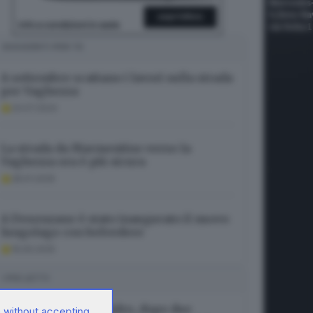
SUGGERITI PER TE
A settembre scattano i lavori sulla strada
per Vaghezza
24.07.2024
La strada da Marmentino verso la
Vaghezza ora è più sicura
28.01.2025
A Desenzano è stato inaugurato il nuovo
lungolago con belvedere
16.05.2025
I PIÙ LETTI
Investita in bici ad Adro, dopo due
 without accepting