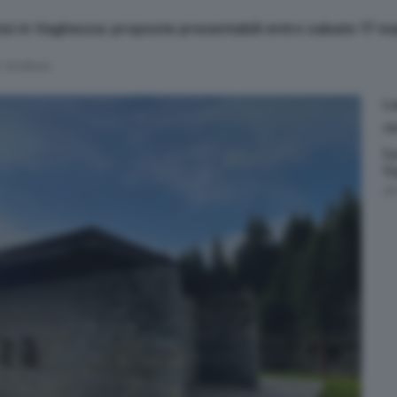
izi in Vaghezza: proposte presentabili entro sabato 17 m
' di lettura
L
CR
L
V
d