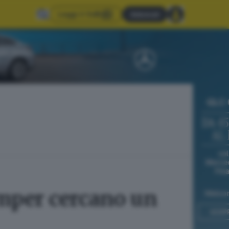
Leggi il GdB
Abbonati
amper cercano un