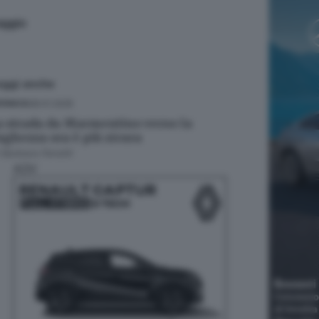
aggio
eggi anche
28.01.2025
ONACA
a strada da Marmentino verso la
aghezza ora è più sicura
i
Barbara Fenotti
ADV