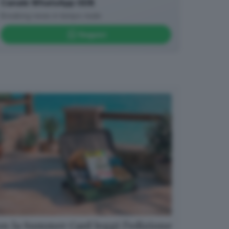
Canale WhatsApp GDB
Breaking news in tempo reale
Seguici
n la Summer Card leggi l’edizione