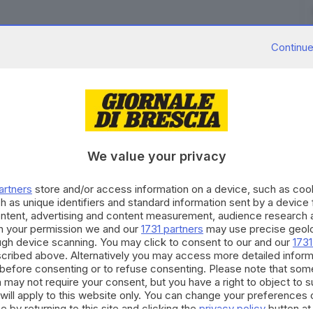
Continue
ta mattina
in un incidente che è avvenuto lungo la Ss
eria Mario.
arebbero tre le persone rimaste ferite, tutte in
We value your privacy
abinieri di Breno. Sul posto anche il 112 e i Vigili del
artners
store and/or access information on a device, such as co
h as unique identifiers and standard information sent by a device
mberare le vetture, con conseguenti forti disagi sul
ontent, advertising and content measurement, audience research 
h your permission we and our
1731 partners
may use precise geolo
ough device scanning. You may click to consent to our and our
1731
RIPRODUZIONE RISERVATA © GIORNALE DI BRESCIA
cribed above. Alternatively you may access more detailed infor
before consenting or to refuse consenting. Please note that som
 may not require your consent, but you have a right to object to 
galleria
Ceto
will apply to this website only. You can change your preferences 
e by returning to this site and clicking the
privacy policy
button at