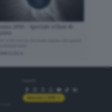
smo 2050 - Speciale eclissi di
gosto
e, a che ora e in che modo seguire i due grandi
untamenti estivi.
OPRI DI PIÙ
SEGUICI
Abbonati a GDB+
rologie