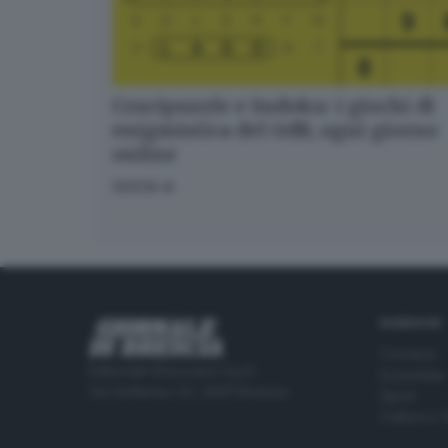
Crucipuzzle e Sudoku: i giochi di
enigmistica del GdB, ogni giorno
online
GIOCA
RUBRICHE
Cronaca
Editoriale Bresciana S.p.A.
Economia
Via Solferino 22, 25121 Brescia
Sport
Cultura e 