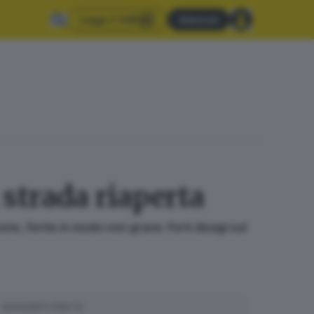
Leggi il GdB
Abbonati
, strada riaperta
ne, ferite in modo non grave. Forti disagi sul
SUGGERITI PER TE