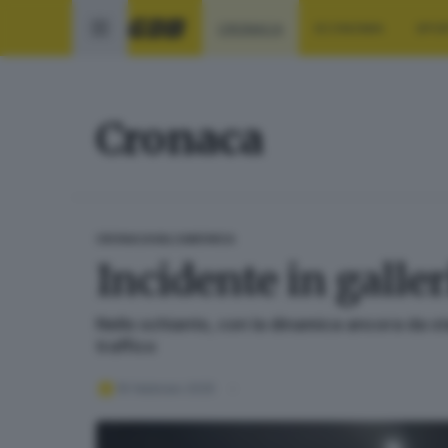
CRONACA
ECONOMIA
SPO
Cronaca
CRONACA
VALCAMONICA
Incidente in galler
Nello schianto, con la dinamica ancora da sta
traffico
19 febbraio 2025