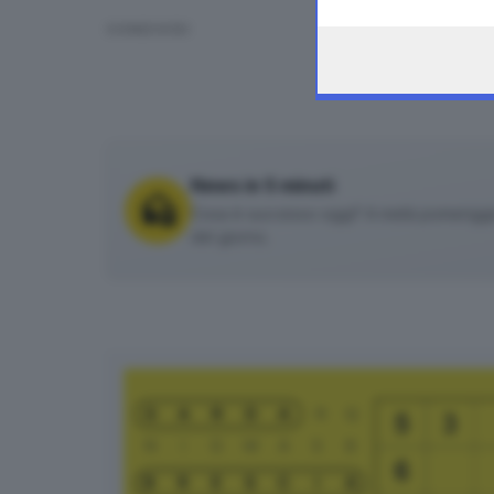
the webpage.
CONDIVIDI
News in 5 minuti
Cosa è successo oggi? A metà pomeriggio 
del giorno.