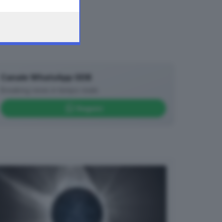
Canale WhatsApp GDB
Breaking news in tempo reale
Seguici