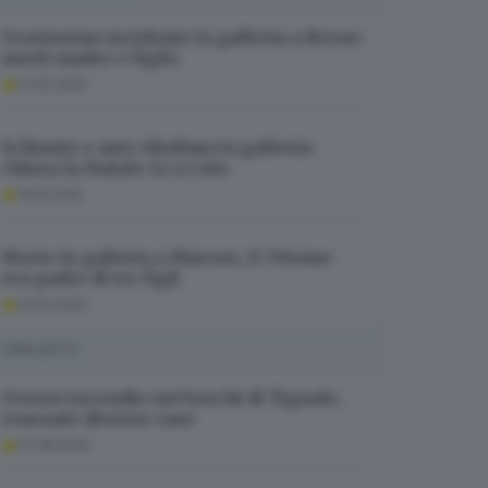
Gravissimo incidente in galleria a Breno:
morti madre e figlio
31.05.2026
Schianto e auto ribaltata in galleria:
chiusa la Statale 42 a Ceto
18.10.2025
Morto in galleria a Marone, il 39enne
era padre di tre figli
10.02.2025
I PIÙ LETTI
Grosso incendio nei boschi di Tignale,
evacuate diverse case
07.08.2026