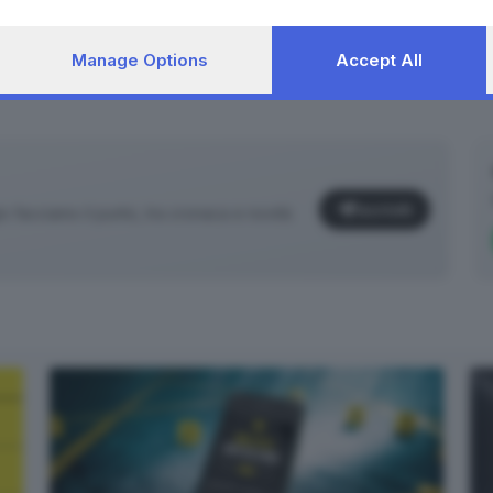
Manage Options
Accept All
Iscriviti
facciamo il punto, tra cronaca e novità
✕