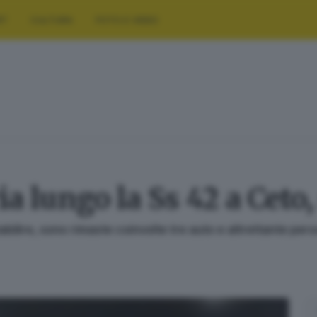
RT
CULTURA
FOTO E VIDEO
ia lungo la Ss 42 a Ceto
bilire, sono rimaste coinvolte tre auto e altrettante perso