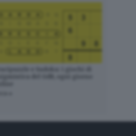
ucipuzzle e Sudoku: i giochi di
igmistica del GdB, ogni giorno
nline
OCA