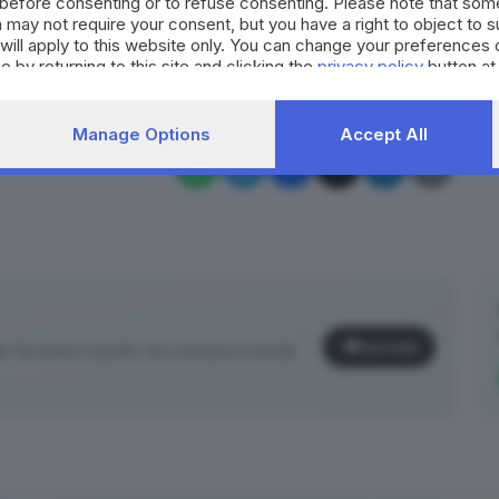
before consenting or to refuse consenting. Please note that som
 may not require your consent, but you have a right to object to 
RIPRODUZIONE RISERVATA © GIORNALE DI BRESCIA
will apply to this website only. You can change your preferences 
e by returning to this site and clicking the
privacy policy
button at
Manage Options
Accept All
Iscriviti
facciamo il punto, tra cronaca e novità