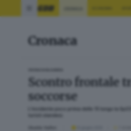
CRONACA
ECONOMIA
SPO
Cronaca
CRONACA
VALSABBIA
Scontro frontale t
soccorse
L’incidente poco prima delle 15 lungo la Sp23
turisti olandesi.
Ubaldo Vallini
10 giugno 2025
1
' di le