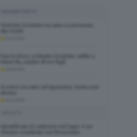
SUGGERITI PER TE
Violento frontale tra auto a Lavenone,
due feriti
21.03.2024
Fascia d’oro, schianto frontale: addio a
Fatou Ba, madre di tre figli
28.05.2025
Scontro tra auto ad Agnosine, ferita una
donna
14.02.2026
I PIÙ LETTI
Identificato il cadavere nel lago: è un
37enne residente nel Bresciano