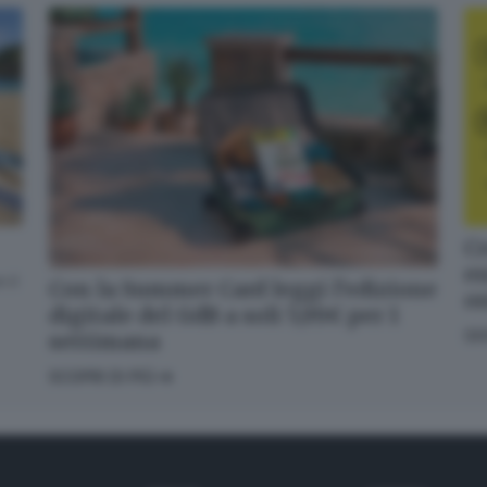
✕
Cosa è successo oggi? A metà pomeriggio facciamo il punto, tra
cronaca e novità del giorno.
Cr
en
 il
Con la Summer Card leggi l’edizione
Email*
o
digitale del GdB a soli 5,99€ per 1
GI
settimana
SCOPRI DI PIÙ
Quando invii il modulo, controlla la tua inbox per confermare
l'iscrizione
Informativa ai sensi dell’articolo 13 del Regolamento UE