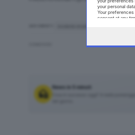
your preferences 
your personal data
Your preferences 
consent at any tim
the webpage.
incidente stradale
Lavenone
ARGOMENTI
CONDIVIDI
News in 5 minuti
Cosa è successo oggi? A metà pomeriggio 
del giorno.