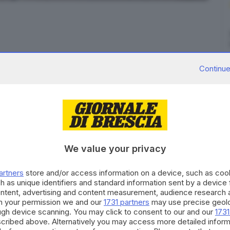
Continue
ngo la Sp237 nel territorio di Lavenone, due le auto
erebbe che
le due vetture si siano scontrate
di marcia opposta. L'impatto è stato inevitabile.
ono rimaste coinvolte nell'incidente. Sul luogo sono
We value your privacy
i tre ambulanze – da Vestone, Odolo e Valtenesi
artners
store and/or access information on a device, such as co
h as unique identifiers and standard information sent by a device
donna che era seduta sui sedili posteriori della
ontent, advertising and content measurement, audience research 
ricolo di vita.
h your permission we and our
1731 partners
may use precise geolo
ough device scanning. You may click to consent to our and our
1731
sto sono presenti anche i Vigili del Fuoco da Salò, la
cribed above. Alternatively you may access more detailed infor
manto stradale si è riversato parecchio olio.