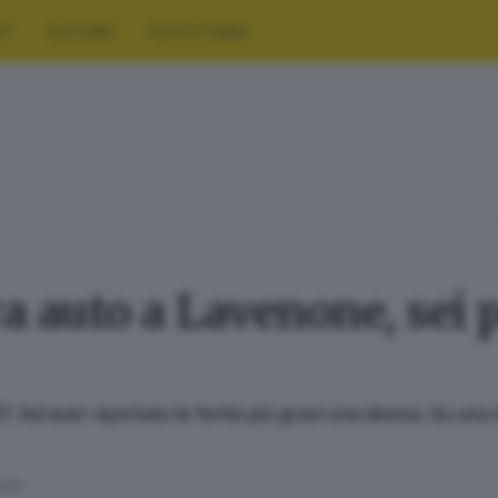
RT
CULTURA
FOTO E VIDEO
ra auto a Lavenone, sei p
7. Ad aver riportato le ferite più gravi una donna. Su una 
ttura