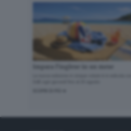
Impara l’inglese in un mese
La nuova edizione in cinque volumi è in edicola con
GdB ogni giovedì fino al 20 agosto
SCOPRI DI PIÙ