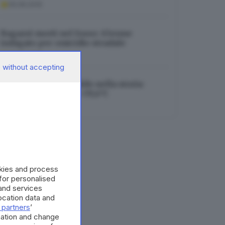
06.08.2026
Ragazzi morti nel fosso: 63enne
indagato per omicidio stradale
06.08.2026
 without accepting
Brescia, mai così caldo nella storia:
toccato il record di +39,4°C
06.08.2026
okies and process
 for personalised
and services
cation data and
 partners
’
mation and change