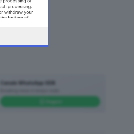
e processing of
such processing.
or withdraw your
 the bottom of
Canale WhatsApp GDB
Breaking news in tempo reale
Seguici