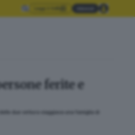
Leggi il GdB
Abbonati
ersone ferite e
delle due vettura viaggiava una famiglia di