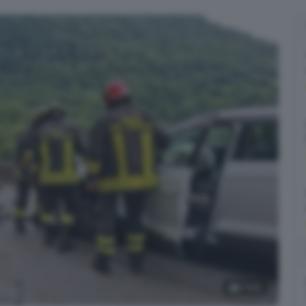
2
foto