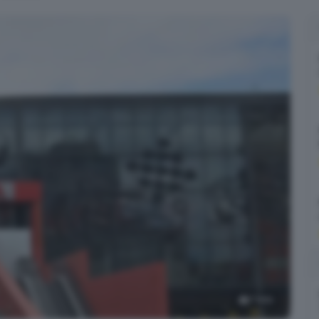
7
foto