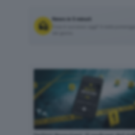
News in 5 minuti
Cosa è successo oggi? A metà pomeriggio 
del giorno.