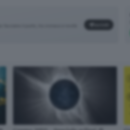
Iscriviti
facciamo il punto, tra cronaca e novità
✕
Cosa è successo oggi? A metà pomeriggio facciamo il punto, tra