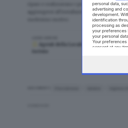
personal data, suc
riparo e realizzavano i propri giacigli per la n
advertising and c
aggiungersi all'installazione dei cancelli già e
development. Wit
medesimo motivo.
identification thr
processing as des
your preferences 
your personal data
LEGGI ANCHE
Your preferences 
Agenti della Locale al Freccia Rossa d
consent at any tim
incinta
the webpage.
Frecciarossa
lamiere
ingressi c
ARGOMENTI
CONDIVIDI