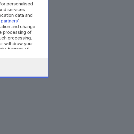
 for personalised
and services
cation data and
 partners
’
mation and change
e processing of
such processing.
or withdraw your
 the bottom of