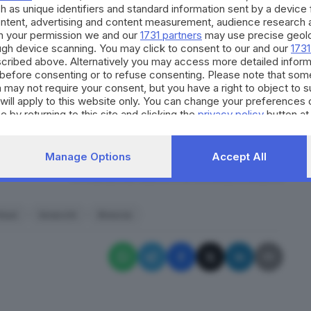
h as unique identifiers and standard information sent by a device
otte. La posa delle lamiere in corso oggi va ad
ontent, advertising and content measurement, audience research 
ffettuata sugli ingressi verso via Somalia per il
h your permission we and our
1731 partners
may use precise geolo
ough device scanning. You may click to consent to our and our
1731
cribed above. Alternatively you may access more detailed infor
before consenting or to refuse consenting. Please note that som
 may not require your consent, but you have a right to object to 
will apply to this website only. You can change your preferences 
opo i nuovi bivacchi e il caso della 30enne
e by returning to this site and clicking the
privacy policy
button at
Manage Options
Accept All
RIPRODUZIONE RISERVATA © GIORNALE DI BRESCIA
hiusi
bivacchi
Brescia