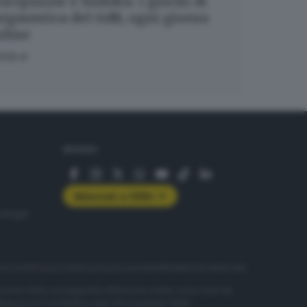
ucipuzzle e Sudoku: i giochi di
igmistica del GdB, ogni giorno
nline
OCA
SEGUICI
Abbonati a GDB+
rologie
servizio
Privacy
Cookie policy
Accessibilità
Pubblicità elettorale
nzione della conseguente diffusione online, sono riservati
di Brescia al n° 07/1948 in data 30 novembre 1948.