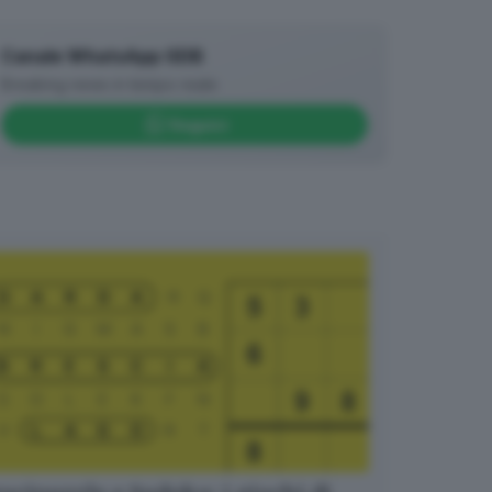
Canale WhatsApp GDB
Breaking news in tempo reale
Seguici