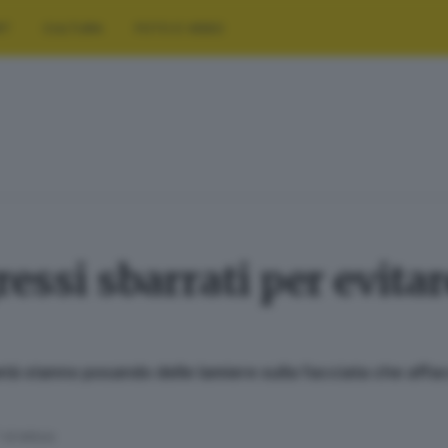
RT
CULTURA
FOTO E VIDEO
essi sbarrati per evitar
ietà stanno posando delle lamiere sulla facciata che affac
' di lettura