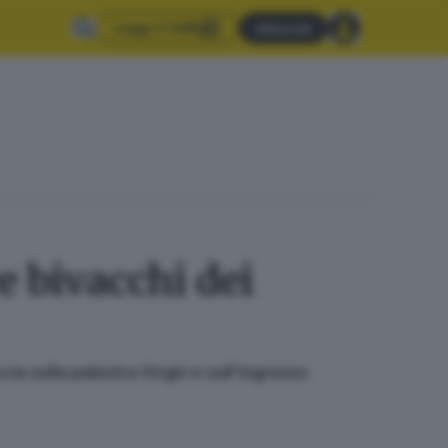
Leggi il GdB
Abbonati
e bivacchi dei
cia sulla palestra Virgin e sull'ingresso