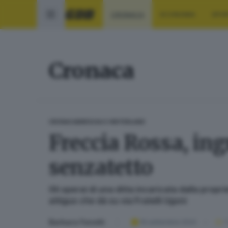
CRONACA
ECONOMIA
SPO
Cronaca
CRONACA
BRESCIA E HINTERLAND
Freccia Rossa, ingr
senzatetto
Gli operai di una ditta incaricata dalla propr
attiguo che dà su via Fratelli Ugoni
Barbara Fenotti
19 settembre 2024
1