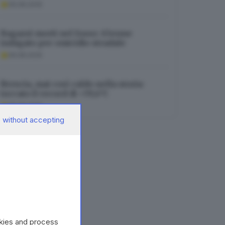
06.08.2026
Ragazzi morti nel fosso: 63enne
indagato per omicidio stradale
06.08.2026
Brescia, mai così caldo nella storia:
toccato il record di +39,4°C
06.08.2026
 without accepting
okies and process