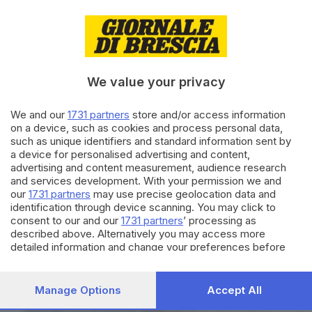
il progetto di «peer education» nelle scuole ha
invece coinvolto 831 ragazzi sul tema affettività.
RIPRODUZIONE RISERVATA © GIORNALE DI BRESCIA
We value your privacy
consultorio
aiuto
visite
ARGOMENTI
We and our
1731 partners
store and/or access information
CONDIVIDI
on a device, such as cookies and process personal data,
such as unique identifiers and standard information sent by
a device for personalised advertising and content,
advertising and content measurement, audience research
and services development. With your permission we and
our
1731 partners
may use precise geolocation data and
SUGGERITI PER TE
identification through device scanning. You may click to
consent to our and our
1731 partners
’ processing as
Consultori, Pecorelli: «Da subito ebbero un
described above. Alternatively you may access more
ruolo strategico»
detailed information and change your preferences before
consenting or to refuse consenting. Please note that some
02.09.2025
processing of your personal data may not require your
consent, but you have a right to object to such processing.
Manage Options
Accept All
Your preferences will apply to this website only. You can
Consultori familiari, in quelli pubblici oltre