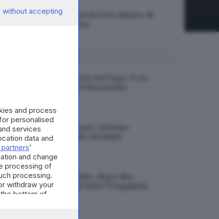
 without accepting
Paratico in questi giorni è un museo di
scultura a cielo aperto
08.07.2025
I PIÙ LETTI
Identificato il cadavere nel lago: è un
37enne residente nel Bresciano
06.08.2026
okies and process
 for personalised
Ragazzi morti nel fosso: 63enne
and services
indagato per omicidio stradale
cation data and
 partners
’
06.08.2026
mation and change
e processing of
such processing.
Investita in bici ad Adro, dopo due
or withdraw your
settimane muore Michela Tengattini
 the bottom of
06.08.2026