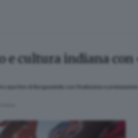
cio e cultura indiana c
o sportivo di Borgosatollo con finalissima e premiazione
 di lettura