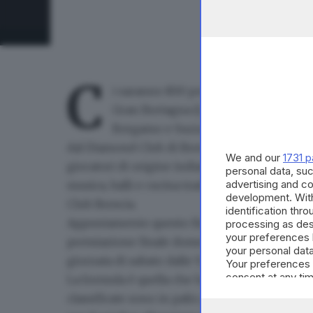
C
i saranno 800 persone tra giocatori, 
Gran Bretagna (Londra e Manchester) 
Bergamo e Suzzara:
festeggia i 10 a
dal Diamond Club di Brescia e ribattezzato 
We and our
1731 p
giocatori di origine indiana, pakistana, benga
personal data, suc
advertising and c
musica, balli e cucina tradizionali. Torneo i
development. Wit
Club Brescia.
identification thr
Appuntamento
questo fine settimana al centr
processing as des
your preferences 
premiazione finale domenica alle 19. La prima 
your personal data
giornata di sabato dalle 9, la fase finale il gio
Your preferences 
consent at any tim
La formula è quella che ha reso popolare que
the webpage.
classificate sono in palio
premi in denaro
, ol