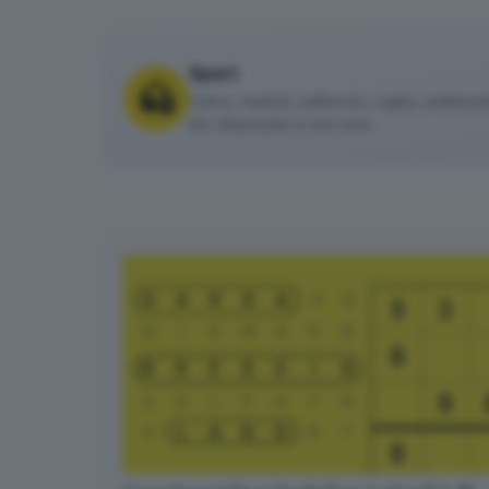
Sport
Calcio, basket, pallavolo, rugby, pallanuoto 
tifo. Biancoblù e non solo.