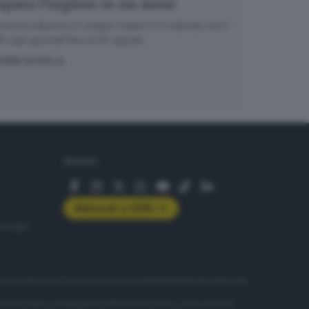
para l’inglese in un mese
nuova edizione in cinque volumi è in edicola con il
 ogni giovedì fino al 20 agosto
OPRI DI PIÙ
SEGUICI
Abbonati a GDB+
rologie
servizio
Privacy
Cookie policy
Accessibilità
Pubblicità elettorale
nzione della conseguente diffusione online, sono riservati