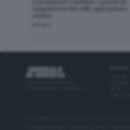
Crucipuzzle e Sudoku: i giochi di
enigmistica del GdB, ogni giorno
online
GIOCA
RUBRICHE
Cronaca
Editoriale Bresciana S.p.A.
Economia
Via Solferino 22, 25121 Brescia
Sport
Cultura e 
© Copyright Editoriale Bresciana S.p.A. - Brescia - P.IVA 00
ISSN digital: 2499-099X - ISSN carta: 1590-346X - L'adattamen