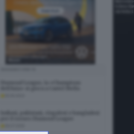
SUGGERITI PER TE
Diamond League, la «Champions
dell’Asia» si gioca a Castel Mella
25.06.2024
Indiani, pakistani, cingalesi e bangladesi
per il torneo Diamond League
06.07.2025