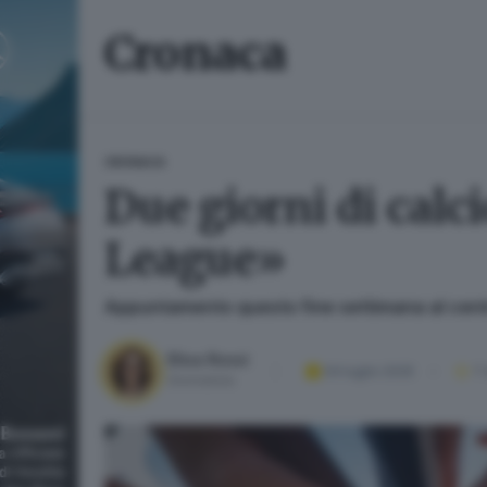
Cronaca
CRONACA
Due giorni di cal
League»
Appuntamento questo fine settimana al centr
Elisa Rossi
04 luglio 2025
1
'
Giornalista