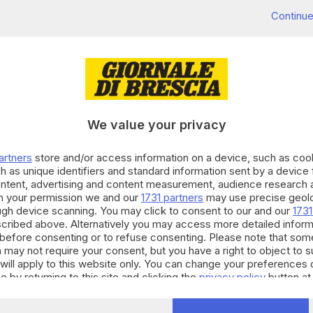
Continue
dirigenti e accompagnatori e venti squadre, due dalla
e una da Parigi, poi da Vicenza, Manerbio, Gonzaga,
We value your privacy
nni «Diamond League»,
il torneo di calcio organizzato
«la Champions dell’Asia» perché in campo scendono
artners
store and/or access information on a device, such as co
lese e srilankese. Ma non c’è solo il calcio, ma anche
h as unique identifiers and standard information sent by a device
ontent, advertising and content measurement, audience research 
ndiano di calcio organizzato dal comitato Diamond
h your permission we and our
1731 partners
may use precise geolo
ough device scanning. You may click to consent to our and our
1731
o sportivo di Borgosatollo
con finalissima e
cribed above. Alternatively you may access more detailed infor
before consenting or to refuse consenting. Please note that som
fase ad eliminazione diretta si svolgerà nella
 may not require your consent, but you have a right to object to 
rno successivo.
will apply to this website only. You can change your preferences 
e by returning to this site and clicking the
privacy policy
button at
sto appuntamento sportivo: per le prime tre squadre
tre a coppe e medaglie. Inoltre, è previsto un premio