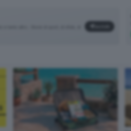
Iscriviti
e tanto altro... Storie di sport, di sfide, di
✕