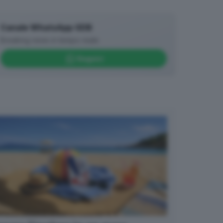
Canale WhatsApp GDB
Breaking news in tempo reale
Seguici