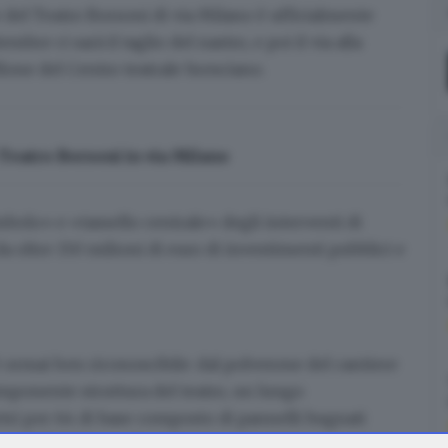
e del
Teatro Borsoni
di via Milano è ufficialmente
tembre
ci sarà il taglio del nastro, e poi il via alla
ellone del Centro teatrale bresciano.
Teatro Borsoni in via Milano
mbolo» e «tassello centrale» degli interventi di
a oltre 150 milioni di euro di investimenti pubblici e
 è ormai ben riconoscibile: dal polverone del cantiere
’imponente struttura del teatro, un lungo
etri per 64 di base composto di
pannelli bugnati
a di 36.220 mq, di cui 7.350 per il solo teatro e 1420