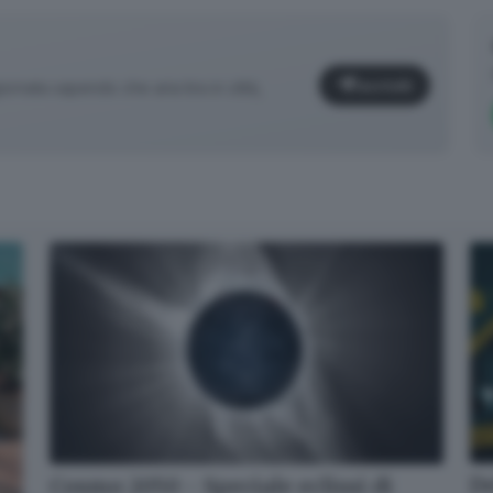
Iscriviti
iornata sapendo che aria tira in città,
✕
De
Cosmo 2050 - Speciale eclissi di