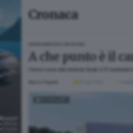
Cronaca
CRONACA
BRESCIA E HINTERLAND
A che punto è il c
I lavori sono alle battute finali: il 21 settembre
Marco Papetti
19 luglio 2024
2
' di let
FOTOGALLERY