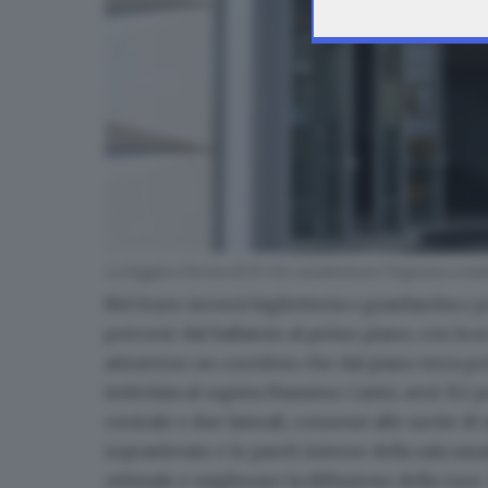
La loggia a forma di M che caratterizza l'ingresso a te
Nel
foyer
troverà biglietteria e guardaroba e p
percorsi: dal ballatoio al primo piano, con la s
attraverso un corridoio che dal piano terra per
intitolata al regista
Massimo Castri
, avrà 312
centrale e due laterali, connessi alle uscite di 
sopraelevato e le pareti interne della sala sar
ottimale e migliorare la diffusione della vo