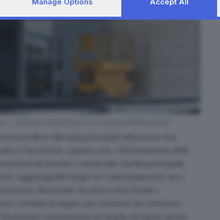
Manage Options
Accept All
atro - Gabriele Strada /Neg © www.giornaledibrescia.it
otrà accedere alla sala principale attraverso due
cala o l’ascensore, oppure, per i diversamente abili,
metterà di arrivare a metà sala. Quella principale,
 posti, raggiungibili lungo tre camminamenti, uno
sicurezza, illuminate da strisce led. Il palco
anno rivestiti in legno, per ottenere un riverbero
ce. Medesimo rivestimento in doghe di legno anche