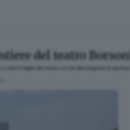
antiere del teatro Borson
 ci sarà il taglio del nastro e il via alla stagione di spettac
tura