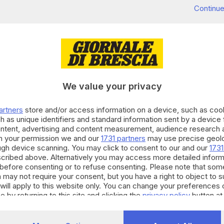
Continue
iù distintivi è la sua
torre scenica di 19 metri
,
nata da luci colorate sincronizzate. Altrettanto
i M asimmetrica, di carpenteria metallica rivestita in
i circa
500 posti a sedere
. Ci saranno una zona
We value your privacy
zi per spettacoli esterni, mentre gli uffici saranno al
ercorrere i sette metri di profondità della loggia
artners
store and/or access information on a device, such as co
h as unique identifiers and standard information sent by a device
ontent, advertising and content measurement, audience research 
h your permission we and our
1731 partners
may use precise geolo
ough device scanning. You may click to consent to our and our
1731
cribed above. Alternatively you may access more detailed infor
before consenting or to refuse consenting. Please note that som
 may not require your consent, but you have a right to object to 
will apply to this website only. You can change your preferences 
e by returning to this site and clicking the
privacy policy
button at