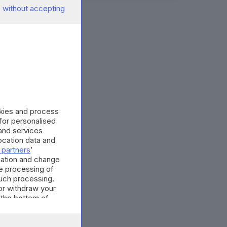
 without accepting
okies and process
 for personalised
and services
cation data and
 partners
’
mation and change
e processing of
such processing.
or withdraw your
 the bottom of