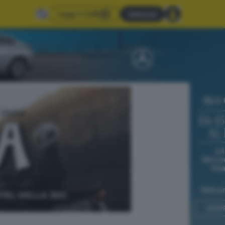
Leggi il GdB
Abbonati