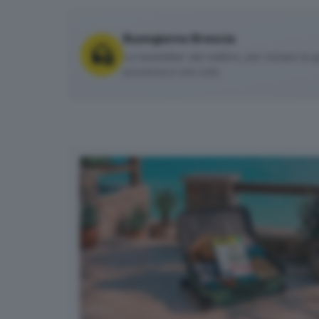
Buongiorno Brescia
La newsletter del mattino, per iniziare la g
provincia e non solo.