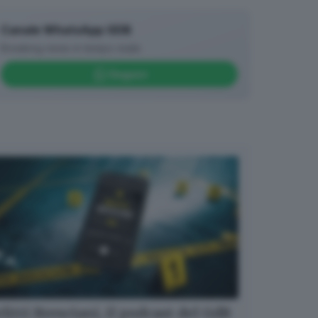
Canale WhatsApp GDB
Breaking news in tempo reale
Seguici
litti Bresciani, il podcast del GdB