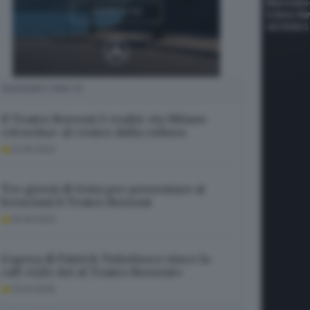
SUGGERITI PER TE
Il Teatro Borsoni è realtà: via Milano
«ricucita» al centro dalla cultura
21.09.2024
Tre giorni di festa per presentare ai
bresciani il Teatro Borsoni
16.09.2024
L’opera di Patrick Tuttofuoco vince la
call «Life Art al Teatro Borsoni»
14.04.2025