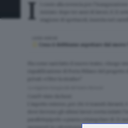
I
l conto alla rovescia per l’inaugurazion
iniziato: dopo tre anni di lavori, il
21 set
stagione di spettacoli, inserita nel cart
LEGGI ANCHE
Cosa ci dobbiamo aspettare dal nuovo 
Ma come sarà fatto il nuovo teatro, «luogo si
riqualificazione di Porta Milano
del progetto d
privati «Oltre la strada»?
La stagione inaugurale del teatro Borsoni
Com’è visto da fuori
L’aspetto esterno, per chi vi transiti davanti,
dove fervono gli ultimi lavori svetta infatti l
parallelepipedo a pianta rettangolare di 21 m
sporgenti in calcestruzzo. L’opera copre un’are