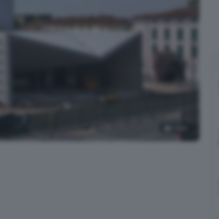
7
foto