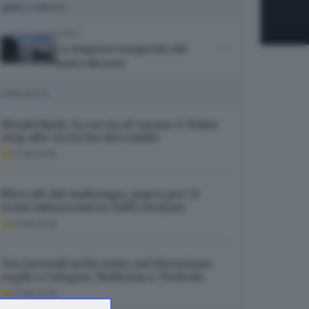
MULTIMEDIA
VIDEO
La stagione inaugurale del
teatro Borsoni
I PIÙ LETTI
Montichiari, la caccia al varano è finita:
stop alle ricerche del rettile
07.08.2026
Bloccati dal maltempo, paura per 11
scout minorenni in Valle Dorizzo
07.08.2026
Tre incendi nella notte nel Bresciano:
roghi a Cologne, Botticino e Torbole
07.08.2026