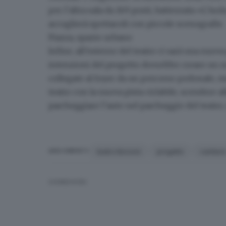
per l’altra sala da 169 posti, battezzata «L’is
accoglierà spettacoli con piccole scenografie.
Piazza, spazio urbano
Infine, all’esterno del teatro ci sarà una nuov
intenzioni del progetto dovrebbe creare un n
collegate al foyer da un
percorso pedonale
, m
teatro con la
nuova pista ciclabile
, scendere a
parcheggiare l’auto nel parcheggio del teatro, 
teatro Borsoni
progetto
cantier
ARGOMENTI
CONDIVIDI