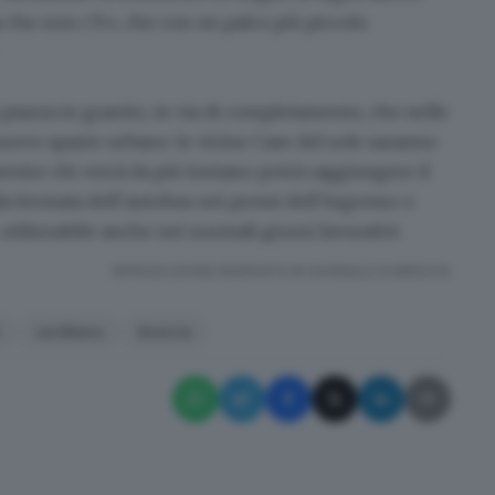
ola che non c’è», che con un palco più piccolo
a piazza in granito, in via di completamento, che nelle
uovo spazio urbano: le vicine
Case del sole
saranno
entre chi verrà da più lontano potrà raggiungere il
lla fermata dell’autobus nei pressi dell’ingresso o
utilizzabile anche nei normali giorni lavorativi.
RIPRODUZIONE RISERVATA © GIORNALE DI BRESCIA
e
via Milano
Brescia