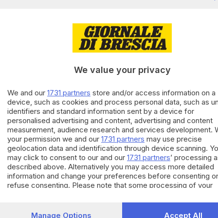
Seguici
We value your privacy
We and our
1731 partners
store and/or access information on a
device, such as cookies and process personal data, such as u
identifiers and standard information sent by a device for
personalised advertising and content, advertising and content
measurement, audience research and services development. 
your permission we and our
1731 partners
may use precise
geolocation data and identification through device scanning. Y
may click to consent to our and our
1731 partners
’ processing a
described above. Alternatively you may access more detailed
information and change your preferences before consenting or
Crucipuzzle e Sudoku: i giochi di
refuse consenting. Please note that some processing of your
enigmistica del GdB, ogni giorno
personal data may not require your consent, but you have a righ
online
object to such processing. Your preferences will apply to this
website only. You can change your preferences or withdraw yo
Manage Options
Accept All