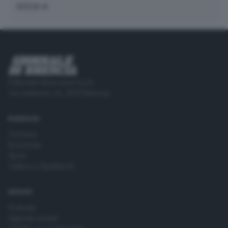
GIOCA
Editoriale Bresciana S.p.A.
Via Solferino 22, 25121 Brescia
RUBRICHE
Cronaca
Economia
Sport
Cultura e Spettacoli
SERVIZI
Podcast
Agenda eventi