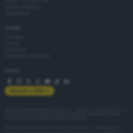
ZOOM - Le vostre foto
Lettere al direttore
Abbonamenti
AZIENDA
Chi siamo
Contatti
Redazione
Pubblicità e necrologie
SEGUICI
Abbonati a GDB+
© Copyright Editoriale Bresciana S.p.A. - Brescia - P.IVA 00272770173
Condizioni di abbonamento
Condizioni generali del servizio
Privacy
Cookie policy
Accessibilità
Pubblicità elettorale
ISSN digital: 2499-099X - ISSN carta: 1590-346X - L'adattamento