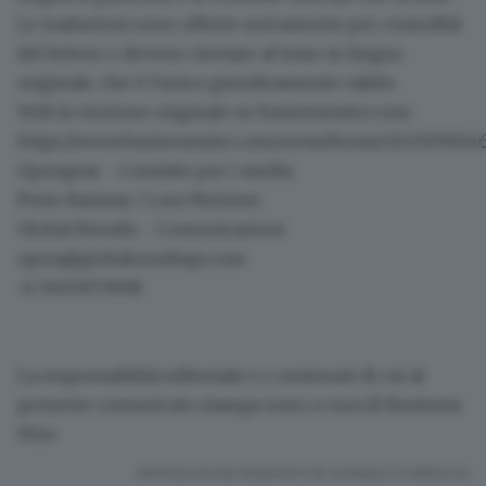
Le traduzioni sono offerte unicamente per comodità
del lettore e devono rinviare al testo in lingua
originale, che è l'unico giuridicamente valido.
Vedi la versione originale su businesswire.com:
https://www.businesswire.com/news/home/2025090346
Opengear - Contatto per i media
Peter Ramsay / Lora Metzner
Global Results - Comunicazioni
open@globalresultspr.com
+1 949.307.5908
La responsabilità editoriale e i contenuti di cui al
presente comunicato stampa sono a cura di Business
Wire
RIPRODUZIONE RISERVATA © GIORNALE DI BRESCIA