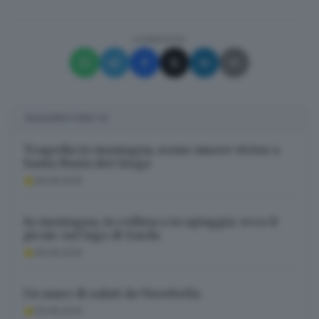
CONDIVIDI
SUGGERITI PER TE
Tragedia in montagna, uomo muore vicino a
Santa Maria del Giogo
09.08.2026
In montagna, in collina o in spiaggia: ecco il
picnic sul lago di Garda
09.08.2026
Un mare di saluti da Viserbella
09.08.2026