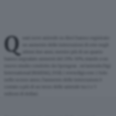
Q
uasi nove aziende su dieci hanno registrato
un aumento delle interruzioni di rete negli
ultimi due anni, mentre più di un quarto
hanno segnalato aumenti del 25%-50%, stando a un
nuovo
studio
condotto da
Opengear
, un'azienda Digi
International (NASDAQ, DGII, (
www.digi.com
). Solo
nello scorso anno, l'aumento delle interruzioni è
costato a più di un terzo delle aziende tra 1 e 5
milioni di dollari.