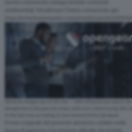
Questo comunicato stampa include contenuti
multimediali. Visualizzare l’intero comunicato qui:
https://www.businesswire.com/news/home/2025090346
Network outages are on the rise — 84% of businesses report mo
disruptions in the past two years, with over a third losing $1M–
in the last year, according to new research from Opengear.
Il testo originale del presente annuncio, redatto nella
lingua di partenza, è la versione ufficiale che fa fede.