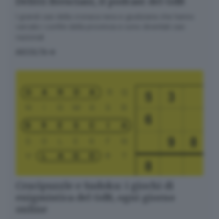
Delitti Bresciani, il podcast del GdB
I grandi casi della cronaca nera e giudiziaria che hanno
varcato i confini della provincia e sono diventati casi
nazionali
ASCOLTA
Crucipuzzle e Sudoku: i giochi di
enigmistica del GdB, ogni giorno
online