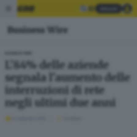
Abbonati
Business Wire
BUSINESS WIRE
L'84% delle aziende
segnala l'aumento delle
interruzioni di rete
negli ultimi due anni
04 settembre 2025
1
' di lettura