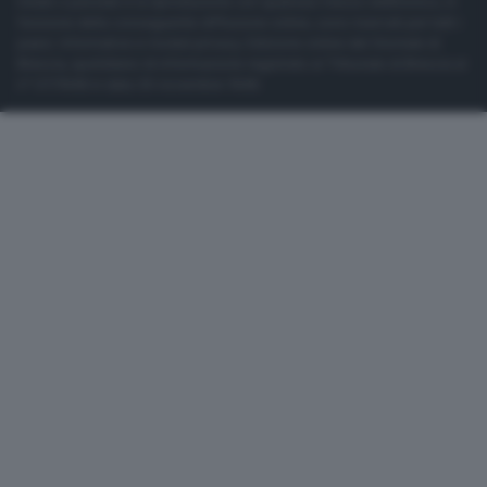
totale o parziale e la riproduzione con qualsiasi mezzo elettronico, in
funzione della conseguente diffusione online, sono riservati per tutti i
paesi. Informative e moduli privacy. Edizione online del Giornale di
Brescia, quotidiano di informazione registrato al Tribunale di Brescia al
n° 07/1948 in data 30 novembre 1948.