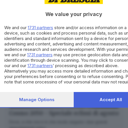
Breaking news in tempo reale
Seguici
We value your privacy
We and our
1731 partners
store and/or access information on a
device, such as cookies and process personal data, such as u
identifiers and standard information sent by a device for perso
advertising and content, advertising and content measurement,
audience research and services development. With your permi
we and our
1731 partners
may use precise geolocation data an
identification through device scanning. You may click to consen
our and our
1731 partners
’ processing as described above.
Alternatively you may access more detailed information and c
your preferences before consenting or to refuse consenting. 
note that some processing of your personal data may not requi
consent, but you have a right to object to such processing. You
preferences will apply to this website only. You can change yo
preferences or withdraw your consent at any time by returning t
Manage Options
Accept All
site and clicking the
privacy policy
button at the bottom of the
webpage.
Cosmo 2050 - Speciale eclissi di agosto
Dove, a che ora e in che modo seguire i due grandi
appuntamenti estivi.