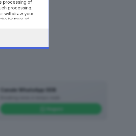
e processing of
such processing.
or withdraw your
 the bottom of
Canale WhatsApp GDB
Breaking news in tempo reale
Seguici