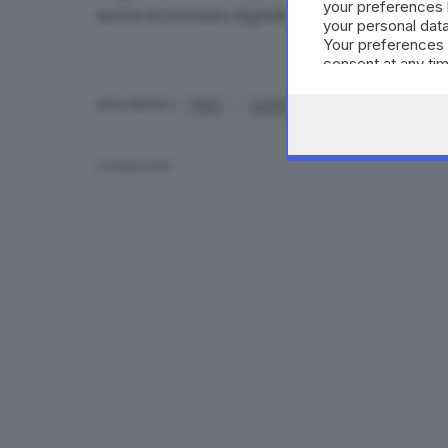
your preferences 
anche in formato digitale
.
your personal data
Your preferences 
consent at any tim
the webpage.
Voto
sedicenni
proposta
po
ARGOMENTI
CONDIVIDI