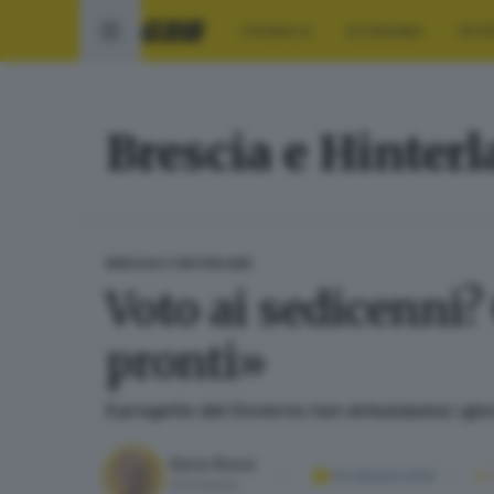
CRONACA
ECONOMIA
SPO
Brescia e Hinter
BRESCIA E HINTERLAND
Voto ai sedicenni?
pronti»
Il progetto del Governo non entusiasma i giov
Ilaria Rossi
02 ottobre 2019
Giornalista