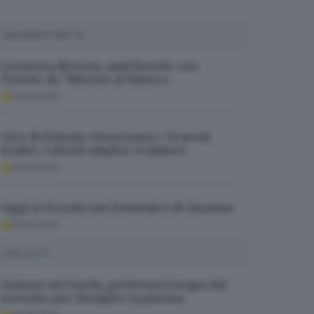
SUGGERITI PER TE
Leonessa Brescia, amichevole con
Trieste da “Ritorno al futuro»
08.08.2026
Giro di Polonia «bresciano»: Scaroni
leader, Calzoni miglior scalatore
08.08.2026
Oggi si ricorda san Domenico di Guzman
08.08.2026
I PIÙ LETTI
Limone sul Garda, prelevava l’acqua dal
torrente per riempire la piscina