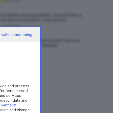
08.08.2026
Incidente in tangenziale, motociclista si
incastra nel lunotto: resta grave
08.08.2026
 without accepting
Tignale, l’incendio nei boschi è ancora
in corso: in arrivo i Canadair
08.08.2026
okies and process
 for personalised
and services
cation data and
 partners
’
mation and change