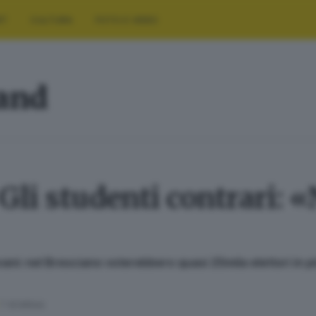
RT
CULTURA
FOTO E VIDEO
land
 Gli studenti contrari:
ani: nel Bresciano voterebbero quasi 25mila elettori in p
1
' di lettura