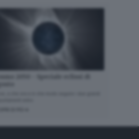
smo 2050 - Speciale eclissi di
gosto
e, a che ora e in che modo seguire i due grandi
untamenti estivi.
OPRI DI PIÙ