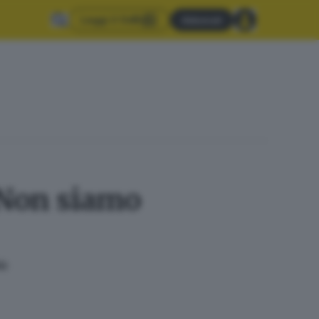
Leggi il GdB
Abbonati
 «Non siamo
iù