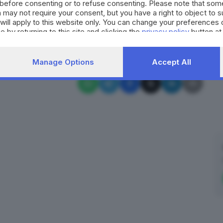
before consenting or to refuse consenting. Please note that som
 may not require your consent, but you have a right to object to 
will apply to this website only. You can change your preferences 
RIPRODUZIONE RISERVATA © GIORNALE DI BRESCIA
e by returning to this site and clicking the
privacy policy
button at
litca
Costituzione
Enrico Letta
Brescia
Manage Options
Accept All