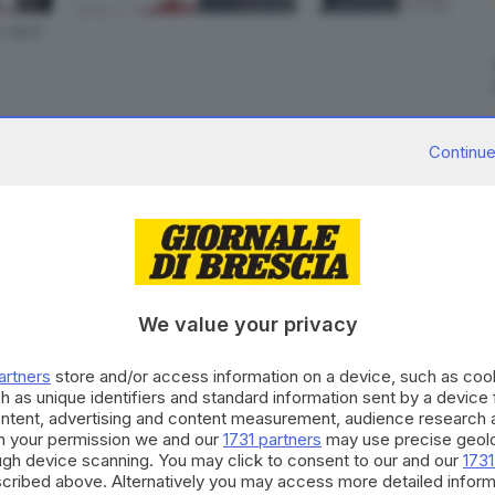
LI NEG
Continue
 all’appello, rispondono picche. O quasi. Non sarà forse
exit-poll il fronte del «no» appare decisamente più
si attesa intorno all’80%.
We value your privacy
premier Enrico Letta che, sulla scia dell’entusiasmo
 nelle scorse ore ha lanciato una campagna per
artners
store and/or access information on a device, such as co
 causa che è stata sposata trasversalmente da molti
h as unique identifiers and standard information sent by a device
ontent, advertising and content measurement, audience research 
h your permission we and our
1731 partners
may use precise geolo
nisti del dibattito, ovvero i sedicenni, che...
ough device scanning. You may click to consent to our and our
1731
cribed above. Alternatively you may access more detailed infor
dB in edicola oggi, martedì 2 settembre,
scaricabile