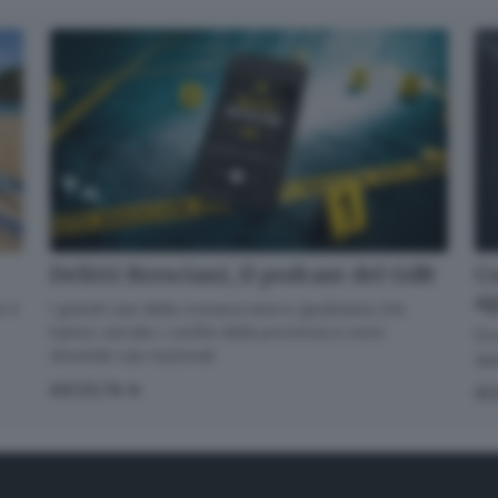
Delitti Bresciani, il podcast del GdB
Co
a
I grandi casi della cronaca nera e giudiziaria che
 il
hanno varcato i confini della provincia e sono
Dov
diventati casi nazionali
app
ASCOLTA
SC