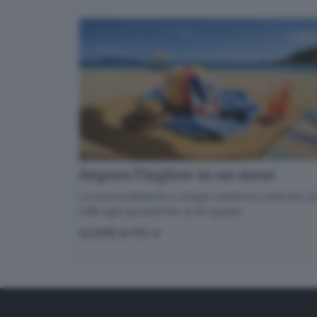
Impara l’inglese in un mese
La nuova edizione in cinque volumi è in edicola con
GdB ogni giovedì fino al 20 agosto
SCOPRI DI PIÙ