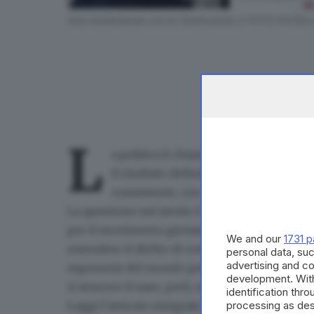
Due studentesse con la Costituzione // FOTO PUTEL
L
a politica li chiama in causa ma loro,
il risultato definitivo, ma dai primi 
consistente, con una maggioranza che 
La questione sul tavolo è la proposta dell’ex 
per il movimento giovanile Friday for Future,
We and our
1731 p
estendere il diritto di voto ai sedicenni. Una
personal data, suc
advertising and c
esponenti del mondo politico.
development. Wit
A storcere il naso, però, sono gli stessi protago
identification thr
processing as des
Leggi l’articolo integrale sull’edizione del G