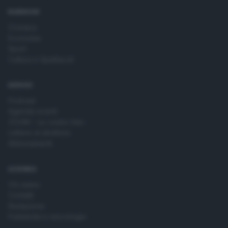
RUBRICHE
Cronaca
Economia
Sport
Cultura e Spettacoli
SERVIZI
Podcast
Agenda eventi
ZOOM - Le vostre foto
Lettere al direttore
Abbonamenti
AZIENDA
Chi siamo
Contatti
Redazione
Pubblicità e necrologie