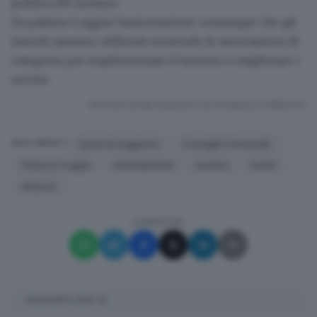
politica del turismo.
Da palazzo Loggia l’assicurazione comunque che gli
introiti saranno utilizzati sentendo le associazioni di
categoria, per implementare il turismo e migliorare i
servizi.
RIPRODUZIONE RISERVATA © GIORNALE DI BRESCIA
tassa di soggiorno
Consiglio Comunale
ARGOMENTI
Palazzo Loggia
emendamenti
turismo
turisti
Brescia
CONDIVIDI
SUGGERITI PER TE