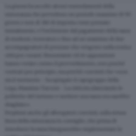
La giunta ha accolto alcuni
emendamenti della
minoranza
che prevedono un periodo massimo di 90
giorni e non di 180 di imposta come pensato
inizialmente, e l’esclusione dal pagamento della tassa
di studenti, ricercatori e fino ad un massimo di due
accompagnatori di persone che vengono nella nostra
città per curarsi. Nonostante ciò le opposizioni
hanno votato contro il provvedimento, non perché
contrari per principio, ma perchè convinti che «non
sia il momento - ha spiegato il capogruppo della
Lega, Massimo Tacconi - La città sta rilanciando le
politiche del turismo e mettere una tassa ora sarebbe
sbagliato».
Perplessi anche gli albergatori
convinti, sulla stessa
linea della minoranza in consiglio, che prima di
introdurre la tassa bisognerebbe implementare la