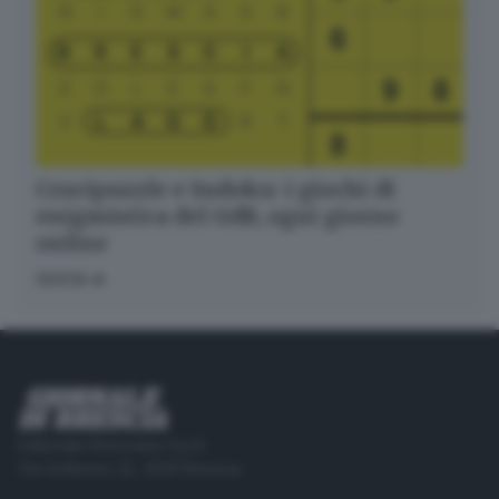
Crucipuzzle e Sudoku: i giochi di
enigmistica del GdB, ogni giorno
online
GIOCA
Editoriale Bresciana S.p.A.
Via Solferino 22, 25121 Brescia