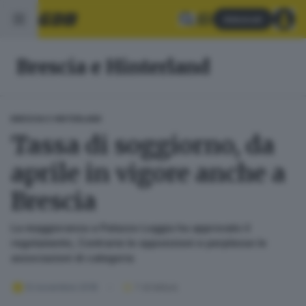
Abbonati
Brescia e Hinterland
BRESCIA E HINTERLAND
Tassa di soggiorno, da
aprile in vigore anche a
Brescia
La maggioranza a Palazzo Loggia ha approvato il
regolamento, Contrarie le opposizioni e perplesse le
associazioni di categoria
12 novembre 2018
1
' di lettura