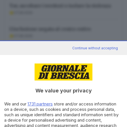
Tav, ascoltare i territori e isolare la violenza
07.08.2026
L’inclusione negata al centro estivo
07.08.2026
Continue without accepting
Agenti, detenuti e parenti: carcere, condanna
per tutti
07.08.2026
We value your privacy
We and our
1731 partners
store and/or access information
Canale WhatsApp GDB
on a device, such as cookies and process personal data,
Breaking news in tempo reale
such as unique identifiers and standard information sent by
a device for personalised advertising and content,
Seguici
advertising and content measurement, audience research