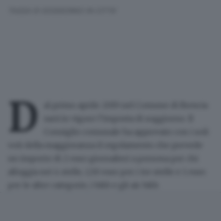
TASSA DI SOGGIORNO IN CITTA'
D
al primo aprile 2019
nel Comune di Brescia
sarà in vigore
l’imposta di soggiorno.
Il
Consiglio comunale
ha
approvato con i soli
voti della maggioranza
il regolamento che prevede
un importo di 2 euro giornalieri a persona per chi
alloggia nei 4 stelle, 1,50 euro per i tre stelle e 1 euro
per le altre categorie, i b&b e gli air b&b.