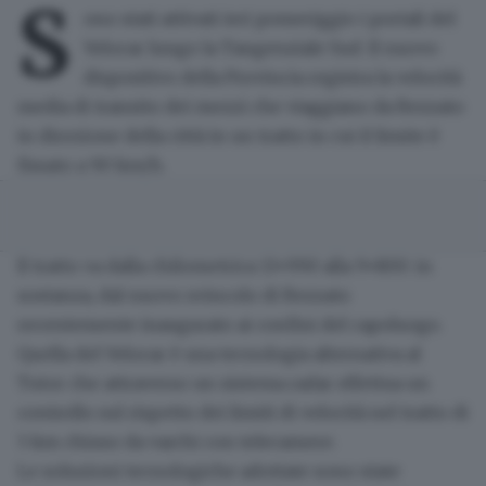
S
ono stati attivati ieri pomeriggio i portali del
Velocar
lungo la Tangenziale Sud. Il nuovo
dispositivo della Provincia registra la velocità
media di transito dei mezzi che viaggiano da Rezzato
in direzione della città in un tratto in cui il limite è
fissato
a 90 km/h
.
Il tratto va dalla chilometrica 13+990 alla 9+800: in
sostanza,
dal nuovo svincolo di Rezzato
recentemente inaugurato
ai confini del capoluogo
.
Quella del
Velocar
è una tecnologia alternativa al
Tutor che attraverso
un sistema radar
effettua un
controllo sul rispetto dei limiti di velocità nel tratto di
5 km chiuso da varchi con telecamere.
Le soluzioni tecnologiche adottate sono state