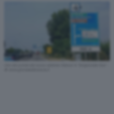
Uno dei portali del nuovo sistema Velocar in Tangenziale Sud -
© www.giornaledibrescia.it