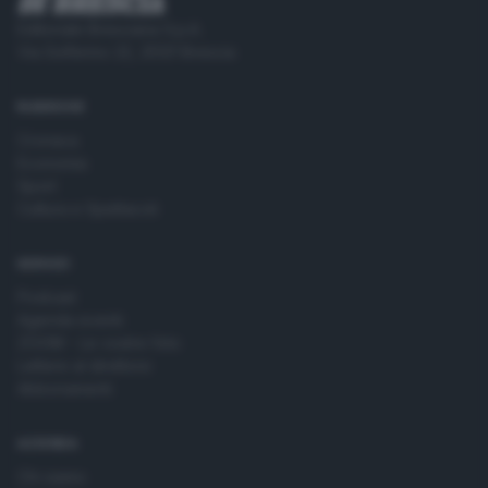
Editoriale Bresciana S.p.A.
Via Solferino 22, 25121 Brescia
RUBRICHE
Cronaca
Economia
Sport
Cultura e Spettacoli
SERVIZI
Podcast
Agenda eventi
ZOOM - Le vostre foto
Lettere al direttore
Abbonamenti
AZIENDA
Chi siamo