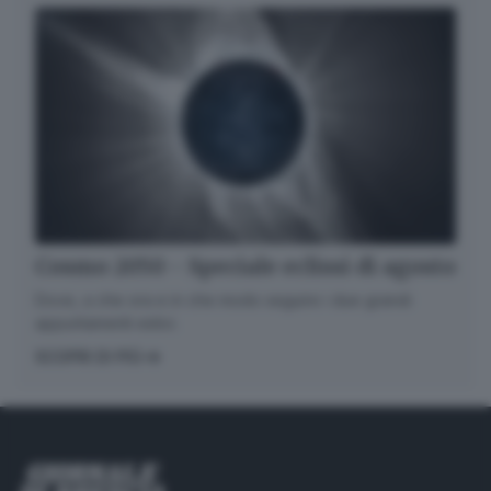
Cosmo 2050 - Speciale eclissi di agosto
Dove, a che ora e in che modo seguire i due grandi
appuntamenti estivi.
SCOPRI DI PIÙ