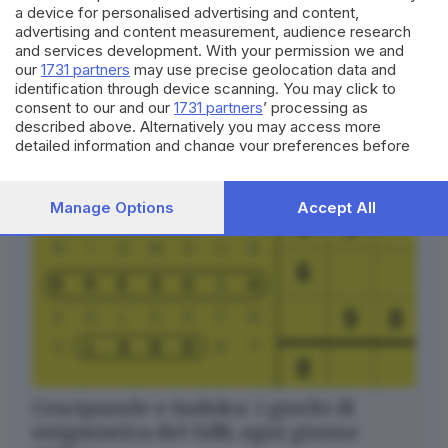
a device for personalised advertising and content,
Breaking news in tempo reale
advertising and content measurement, audience research
and services development. With your permission we and
Seguici
our
1731 partners
may use precise geolocation data and
identification through device scanning. You may click to
consent to our and our
1731 partners
’ processing as
described above. Alternatively you may access more
detailed information and change your preferences before
consenting or to refuse consenting. Please note that some
processing of your personal data may not require your
consent, but you have a right to object to such processing.
Manage Options
Accept All
Your preferences will apply to this website only. You can
change your preferences or withdraw your consent at any
time by returning to this site and clicking the
privacy policy
button at the bottom of the webpage.
Crucipuzzle e Sudoku: i giochi di
enigmistica del GdB, ogni giorno