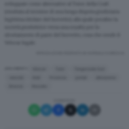
sviluppate come
alternative al Tutor della Craft
(risultata al termine di una
lunga disputa giudiziaria
legittima titolare del brevetto), alla quale peraltro la
società produttrice versa una royalty per lo
sfruttamento di parte del brevetto, cosa che rende il
Velocar legale.
RIPRODUZIONE RISERVATA © GIORNALE DI BRESCIA
Velocar
Tutor
Tangenziale Sud
ARGOMENTI
velocità
limiti
Provincia
portali
attivazione
Brescia
Rezzato
CONDIVIDI