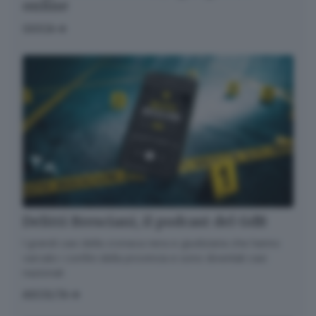
online
GIOCA
Delitti Bresciani, il podcast del GdB
I grandi casi della cronaca nera e giudiziaria che hanno
varcato i confini della provincia e sono diventati casi
nazionali
ASCOLTA