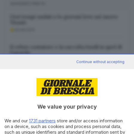
SUGGERITI PER TE
I bei tempi andati e le giovani leve sul nuovo
Titanic
09.08.2026
Il rebus container e la raccolta fondi in quel di
Gavardo
09.08.2026
Continue without accepting
Claudio Bonissoni, sindaco e uomo di grande
valore
09.08.2026
We value your privacy
We and our
1731 partners
store and/or access information
on a device, such as cookies and process personal data,
such as unique identifiers and standard information sent by
Canale WhatsApp GDB