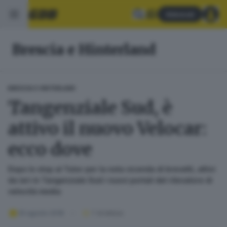
Abbonati
Brescia e Hinterland
BRESCIA E HINTERLAND
Tangenziale Sud, è
attivo il nuovo Velocar:
ecco dove
Dopo lo stop al Tutor per la nota vicenda di brevetti, attivi
da ieri in Tangenziale Sud i nuovi portali del rilevatore di
velocità media
25 agosto 2018
1
' di lettura