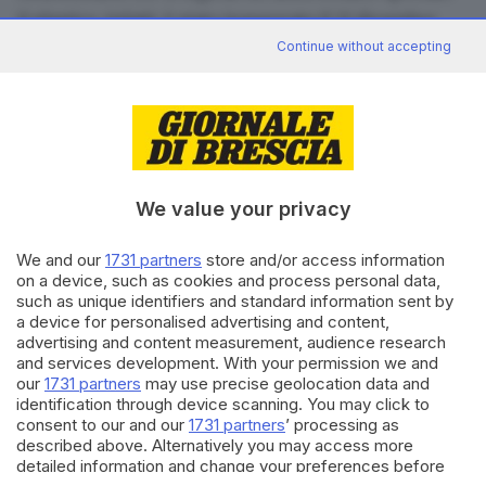
il plastico, infatti, è stato inaugurato il 13 dicembre
Continue without accepting
1969. E i modellisti vogliono soffiare sulle 57
candeline assieme a quanti più bresciani possibile.
Perché se il digitale ha fatto il suo avvento, lungo i
binari in miniatura la passione corre sempre
invariata. E per condividerla, unendosi al Club
fermodellistico o con visite dedicate è sufficiente far
We value your privacy
riferimento alle indicazioni presenti sul sito web
www.cfb-brescia.org
.
We and our
1731 partners
store and/or access information
on a device, such as cookies and process personal data,
such as unique identifiers and standard information sent by
a device for personalised advertising and content,
advertising and content measurement, audience research
RIPRODUZIONE RISERVATA © GIORNALE DI BRESCIA
and services development. With your permission we and
our
1731 partners
may use precise geolocation data and
identification through device scanning. You may click to
Castello
Plastico ferroviario
ARGOMENTI
consent to our and our
1731 partners
’ processing as
described above. Alternatively you may access more
Club Fermodellistico Bresciano
digitale
trenini
detailed information and change your preferences before
Santa Lucia
scalo merci
Brescia