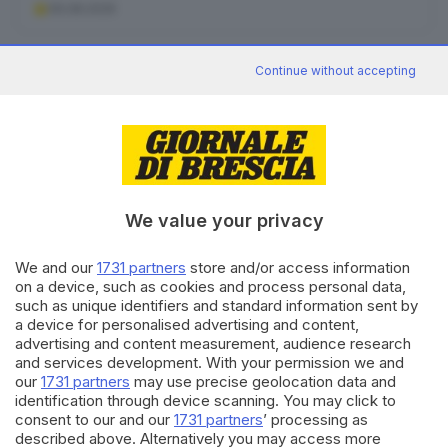
06.08.2026
Continue without accepting
Canale WhatsApp GDB
Breaking news in tempo reale
Seguici
We value your privacy
We and our
1731 partners
store and/or access information
on a device, such as cookies and process personal data,
such as unique identifiers and standard information sent by
a device for personalised advertising and content,
advertising and content measurement, audience research
and services development. With your permission we and
our
1731 partners
may use precise geolocation data and
identification through device scanning. You may click to
consent to our and our
1731 partners
’ processing as
described above. Alternatively you may access more