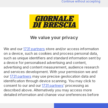
Continue without accepting
Canale WhatsApp GDB
Breaking news in tempo reale
Seguici
We value your privacy
We and our
1731 partners
store and/or access information
on a device, such as cookies and process personal data,
such as unique identifiers and standard information sent by
a device for personalised advertising and content,
advertising and content measurement, audience research
and services development. With your permission we and
our
1731 partners
may use precise geolocation data and
identification through device scanning. You may click to
consent to our and our
1731 partners
’ processing as
described above. Alternatively you may access more
detailed information and change your preferences before
consenting or to refuse consenting. Please note that some
processing of your personal data may not require your