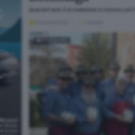
Quarant'anni. E la tradizione si rinnova con 
18 novembre 2018
1
' di lettura
FOTOGALLERY