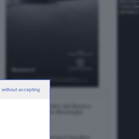
 without accepting
SUGGERITI PER TE
Per tre giorni San Felice del Benaco
diventa il Paese delle Meraviglie
06.08.2026
A Gavardo prende forma il giardino