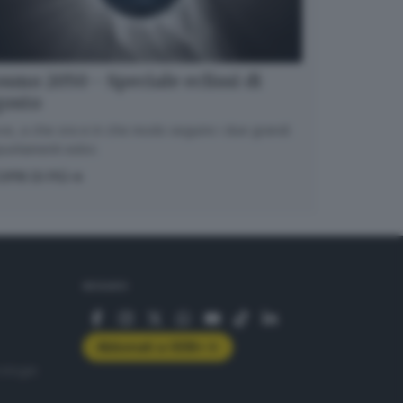
smo 2050 - Speciale eclissi di
gosto
e, a che ora e in che modo seguire i due grandi
untamenti estivi.
OPRI DI PIÙ
SEGUICI
Abbonati a GDB+
rologie