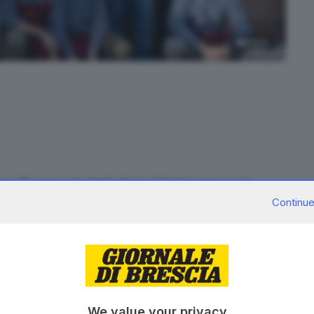
5
foto
oncelli
preparati dagli alpini di Bottonaga per la
 quello della casoncellata, che dura da ben 40 anni
Continue
1, nella sede delle penne nere, al parco Pescheto (via
 solerti alpini ne hanno fatti preparare 140mila
. Per
batezze che attendono tutti coloro che vorranno
'offerta per le tante iniziative benefiche che le
We value your privacy