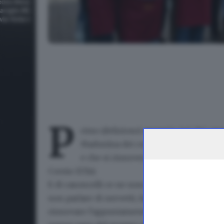
Casoncellata numero 40 per gli Alpini di Bottonaga
P
rimo (delizioso) assaggio ieri dei cas
Madunìna dei custù. Un appuntamento,
e che si rinnoverà anche oggi, dalle 1
Corsia 327/a).
E di casoncelli ce ne sono davvero per tutti:
i
non parlare di nervetti, fagioli e altre preli
rinnovare l'appuntamento. E magari lasciare un