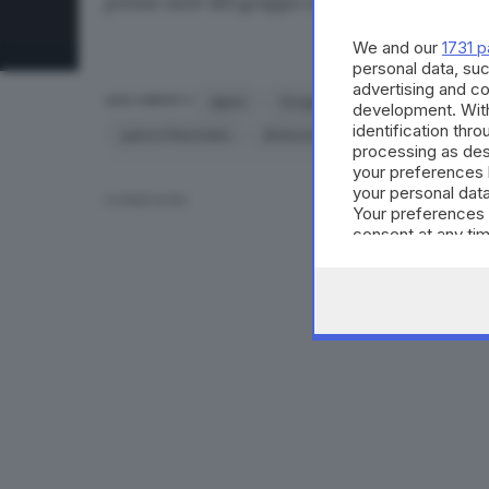
penne nere del gruppo cittadino (attivo dal
We and our
1731 p
personal data, suc
advertising and c
alpini
Gruppo Alpini Bottonaga
M
ARGOMENTI
development. Wit
identification thr
parco Pescheto
Brescia
processing as des
your preferences 
your personal data
CONDIVIDI
Your preferences 
consent at any tim
the webpage.