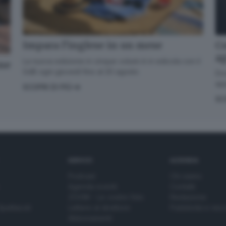
Impara l’inglese in un mese
Co
a
La nuova edizione in cinque volumi è in edicola con il
one
GdB ogni giovedì fino al 20 agosto
Dov
app
SCOPRI DI PIÙ
SC
SERVIZI
AZIENDA
Podcast
Chi siamo
Agenda eventi
Contatti
ZOOM - Le vostre foto
Redazione
Spettacoli
Lettere al direttore
Pubblicità e nec
Abbonamenti