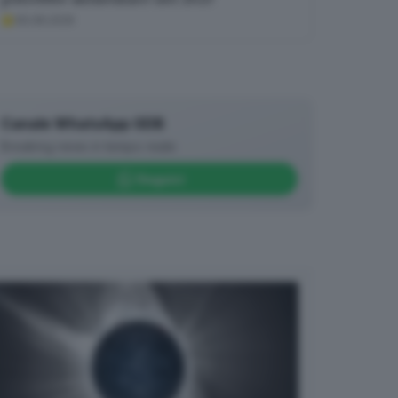
06.08.2026
Canale WhatsApp GDB
Breaking news in tempo reale
Seguici