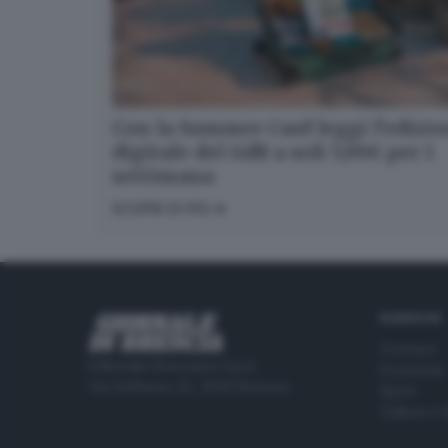
Con la Summer Card leggi l’edizi
digitale del GdB a soli 5,99€ per 1
settimana
SCOPRI DI PIÙ
RUBRICHE
Cronaca
Editoriale Bresciana S.p.A.
Economia
Via Solferino 22, 25121 Brescia
Sport
Cultura e 