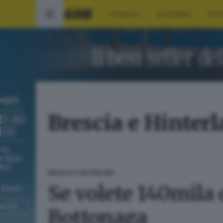
CRONACA
ECONOMIA
SPO
Brescia e Hinter
BRESCIA E HINTERLAND
Se volete 140mila 
Bottonaga