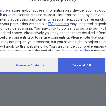
 1975) promuovono ogni anno.
RIPRODUZIONE RISERVATA © GIORNALE DI BRESCIA
artners
store and/or access information on a device, such as co
h as unique identifiers and standard information sent by a device
ontent, advertising and content measurement, audience research 
adunina dei Custù
casoncelli
casoncellata
h your permission we and our
1731 partners
may use precise geolo
ough device scanning. You may click to consent to our and our
1731
cribed above. Alternatively you may access more detailed infor
before consenting or to refuse consenting. Please note that som
 may not require your consent, but you have a right to object to 
will apply to this website only. You can change your preferences 
e by returning to this site and clicking the
privacy policy
button at
Manage Options
Accept All