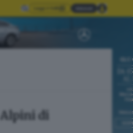
Leggi il GdB
Abbonati
Alpini di