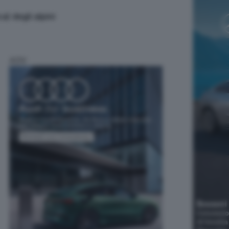
a) degli alpini
ADV