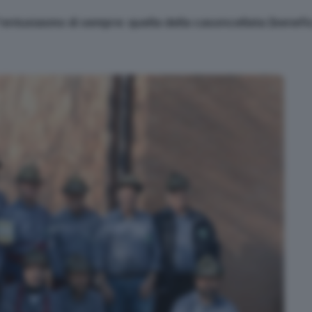
l'entusiasmo di sempre: quella della casoncellata (benefic