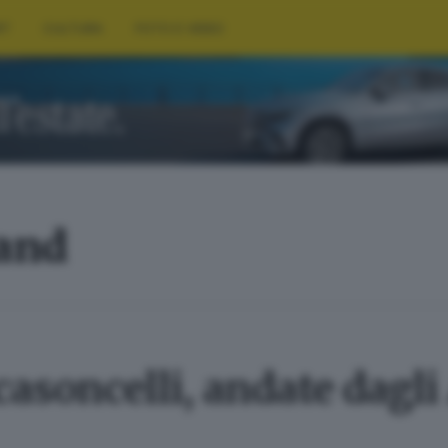
RT
CULTURA
FOTO E VIDEO
land
casoncelli, andate dagli 