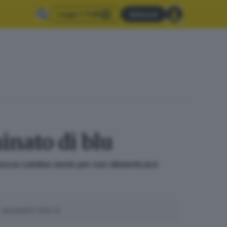
Leggi il GdB
Abbonati
inato di blu
 Brescia cambia veste per non dimenticare
SUGGERITI PER TE