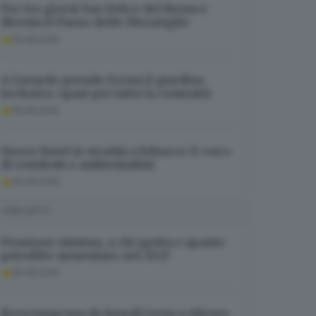
Per tre giorni San Felice del Benaco
diventa il Paese delle Meraviglie
06.08.2026
A Gavardo prende forma il giardino
inclusivo: spazi per tutta la comunità
06.08.2026
Nuovo hotel (e strada) a Erbusco: il «no»
di residenti e ambientalisti
06.08.2026
I PIÙ LETTI
Pensione minima, a chi spetta e quanto
potrebbe aumentare nel 2027
06.08.2026
Bresciangrana da lunedì torna a ritirare