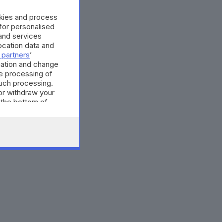
okies and process
 for personalised
and services
cation data and
 partners
’
mation and change
e processing of
such processing.
or withdraw your
 the bottom of