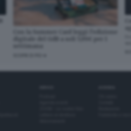
dB
Co
a
Con la Summer Card leggi l’edizione
Dov
digitale del GdB a soli 5,99€ per 1
app
settimana
SC
SCOPRI DI PIÙ
SERVIZI
AZIENDA
Podcast
Chi siamo
Agenda eventi
Contatti
ZOOM - Le vostre foto
Redazione
Spettacoli
Lettere al direttore
Pubblicità e nec
Abbonamenti