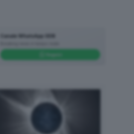
Canale WhatsApp GDB
Breaking news in tempo reale
Seguici