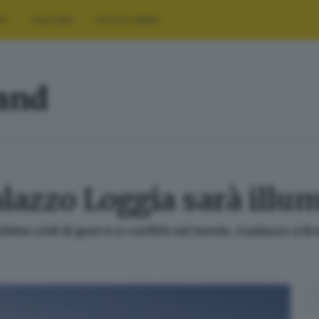
RT
CULTURA
FOTO E VIDEO
land
lazzo Loggia sarà illum
ittime civili di guerre e conflitti nel mondo, il palazzo a