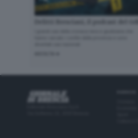
Delitti Bresciani, il podcast del G
I grandi casi della cronaca nera e giudiziaria che
hanno varcato i confini della provincia e sono
diventati casi nazionali
ASCOLTA
RUBRICHE
Cronaca
Editoriale Bresciana S.p.A.
Economia
Via Solferino 22, 25121 Brescia
Sport
Cultura e 