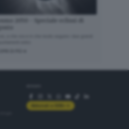
smo 2050 - Speciale eclissi di
gosto
e, a che ora e in che modo seguire i due grandi
untamenti estivi.
OPRI DI PIÙ
SEGUICI
Abbonati a GDB+
rologie