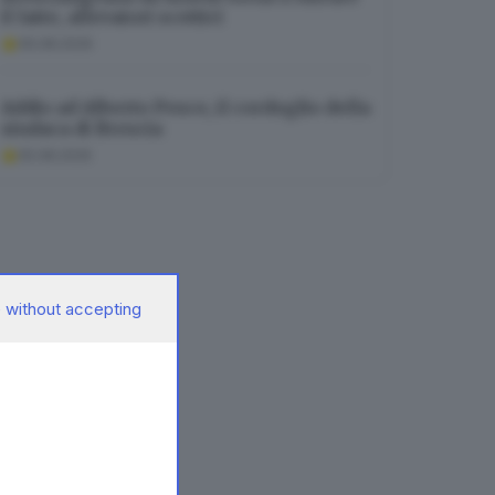
il latte, allevatori scettici
06.08.2026
Addio ad Alberto Pesce, il cordoglio della
sindaca di Brescia
05.08.2026
 without accepting