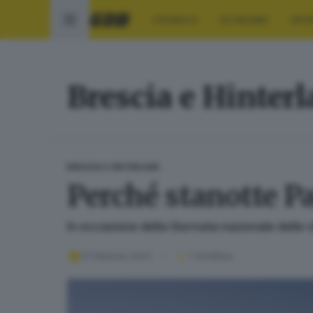
CRONACA
ECONOMIA
SPO
Brescia e Hinter
BRESCIA E HINTERLAND
Perché stanotte Pa
In occasione della Giornata nazionale delle v
01 febbraio 2023
1
' di lettura