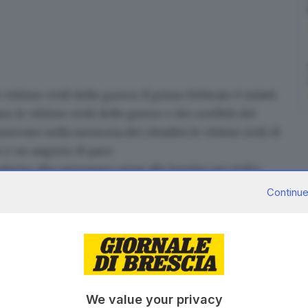
 vittime civili delle guerra.
Il primo febbraio è infatti
ano
le vittime civili delle guerre e dei conflitti del
onservare nella memoria dei cittadini le vittimi civili di
 e un augurio di pace
.
aderire alla campagna
«stop alle bombe sui civili»
zionale vittime civili di guerra e da Anci.
Continue
 sulle drammaticità delle guerre e dei conflitti
lla dichiarazione politica internazionale sottoscritta
armi esplosive nelle aree popolate.
e guerre e dei conflitti nel mondo è stata istituita con
We value your privacy
ere attivamente le scuole nelle celebrazioni della