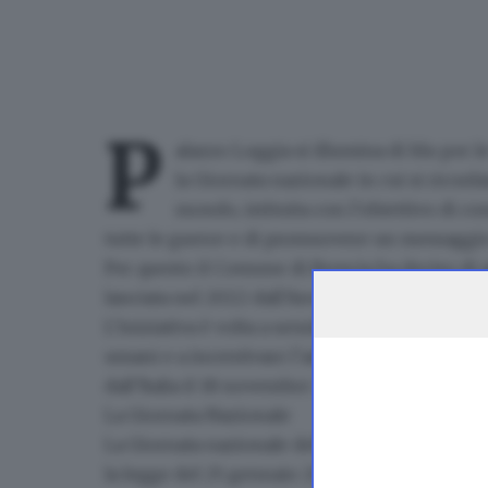
P
alazzo Loggia si illumina di blu per le
la
Giornata nazionale
in cui si ricord
mondo
, istituita con l’obiettivo di c
tutte le guerre e di promuovere un
messaggio
Per questo il Comune di Brescia ha deciso di
lanciata nel 2022 dall’Anvcg, l’Associazione na
L’iniziativa è volta a
sensibilizzare la comunità
umani
e a incentivare l’adesione degli Stati a
dall’Italia il 18 novembre 2022 sull’uso delle 
La Giornata Nazionale
La Giornata nazionale delle vittime civili dell
la legge del 25 gennaio 2017 e mira a coinvolg