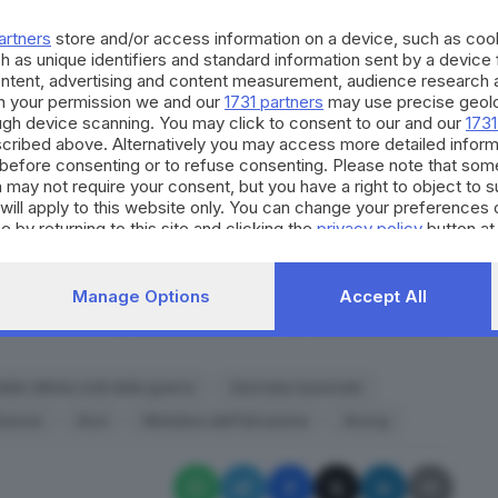
ll’Istruzione e del Merito ha rivolto la propria
artners
store and/or access information on a device, such as co
re e
mobilitare i giovani contro ogni forma di
h as unique identifiers and standard information sent by a device
ime che hanno perso la propria vita in nome della
ontent, advertising and content measurement, audience research 
h your permission we and our
1731 partners
may use precise geolo
ough device scanning. You may click to consent to our and our
1731
ficato aggiuntivo
in quanto coincide con
cribed above. Alternatively you may access more detailed infor
before consenting or to refuse consenting. Please note that som
erra di liberazione italiana
, il complesso di
 may not require your consent, but you have a right to object to 
943 che portò alla resa dell’esercito della Germania
will apply to this website only. You can change your preferences 
 Inoltre, questo momento di raccoglimento oggi
e by returning to this site and clicking the
privacy policy
button at
to tra Russia e Ucraina
, in cui continuano a morire
Manage Options
Accept All
RIPRODUZIONE RISERVATA © GIORNALE DI BRESCIA
lle vittime civili delle guerre
Giornata nazionale
rescia
Anci
Ministero dell’Istruzione
Anvcg