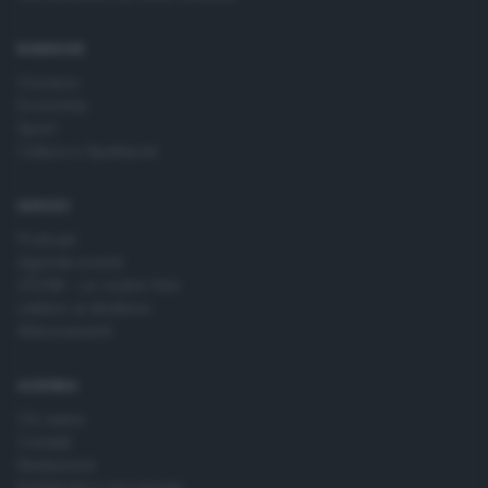
RUBRICHE
Cronaca
Economia
Sport
Cultura e Spettacoli
SERVIZI
Podcast
Agenda eventi
ZOOM - Le vostre foto
Lettere al direttore
Abbonamenti
AZIENDA
Chi siamo
Contatti
Redazione
Pubblicità e necrologie