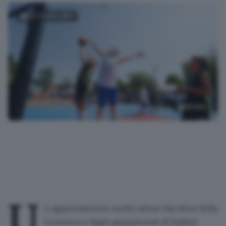
FOTOGALLERY
95
foto
L'open day della Germani
U
n appuntamento molto atteso dai
tifosi della
Leonessa
e dagli appassionati di
basket
.