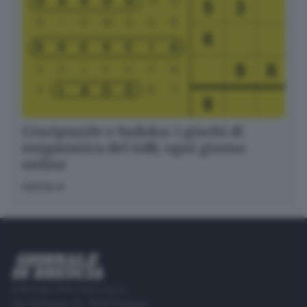
Crucipuzzle e Sudoku: i giochi di
enigmistica del GdB, ogni giorno
online
GIOCA
Editoriale Bresciana S.p.A.
Via Solferino 22, 25121 Brescia