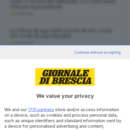
Caldo, è record del millennio. E a 3.000 metri
crisi per il permafrost
07.08.2026
La Chiesa di oggi nelle parole di ieri: Leone
XIV erede di papa Montini
07.08.2026
Continue without accepting
Doualla riscrive la storia e sprinta verso il
Grand Prix di Brescia
07.08.2026
We value your privacy
We and our
1731 partners
store and/or access information
Canale WhatsApp GDB
on a device, such as cookies and process personal data,
such as unique identifiers and standard information sent by
Breaking news in tempo reale
a device for personalised advertising and content,