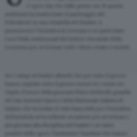
L
'open day
che dalle prime ore di questa
mattinata ha trasformato il parcheggio del
Polivalente in una
cittadella del Basket
. A
promuovere l’iniziativa la
Germani
e in particolare
Luca Vitali
, testimonial del
Settore Giovanile della
Leonessa
, per avvicinare tutti i tifosi a team e società.
Sei i campi da basket
allestiti che per tutto il giorno
hanno ospitato tutto il giorno tornei tre contro tre.
Ospite d'onore della giornata
Marco Belinelli
, guardia
dei San Antonio Spurs e della Nazionale italiana di
basket, che ha lodato il club biancoblù per l’iniziativa,
definendola un’eccellente occasione per avvicinare i
più
giovani
alla disciplina del basket e ai
valori
positivi dello sport
. Tantissimi i bambini che hanno