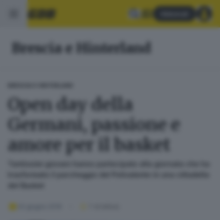
Abbonati
Brescia e Hinterland
BRESCIA E HINTERLAND
Open day della
Germani, passione e
amore per il basket
Tantissimi giovani hanno partecipato alla giornata che ha
trasformato il parcheggio del Polivalente in una cittadella
del Basket
02 giugno 2019
1
' di lettura