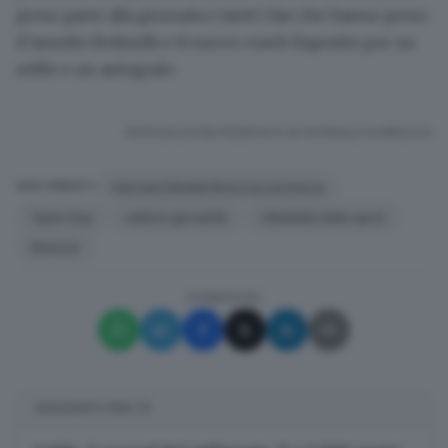
preso parte alla giornata e tanti i fan che hanno preso
d’assedio Belinelli e il nuovo coach Esposito per un
selfie e un autografo
RIPRODUZIONE RISERVATA © GIORNALE DI BRESCIA
Germani Basket Brescia Leonessa
ARGOMENTI
Open Day
settore giovanile
cittadella dello sport
Brescia
CONDIVIDI
SUGGERITI PER TE