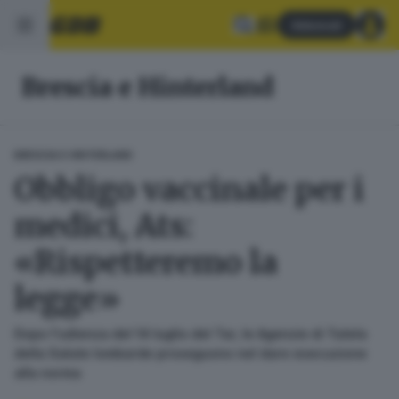
Abbonati
Brescia e Hinterland
BRESCIA E HINTERLAND
Obbligo vaccinale per i
medici, Ats:
«Rispetteremo la
legge»
Dopo l'udienza del 14 luglio del Tar, le Agenzie di Tutela
della Salute lombarde proseguono nel dare esecuzione
alla norma