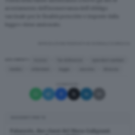
accertamento dell'inosservanza dell'
obbligo
vaccinale
per le finalità prescritte e imposte dalla
legge» viene assicurato.
RIPRODUZIONE RISERVATA © GIORNALE DI BRESCIA
ricorso
Tar di Brescia
operatori sanitari
ARGOMENTI
medici
infermieri
legge
vaccino
Brescia
CONDIVIDI
SUGGERITI PER TE
Palazzolo, due classi del Mura-Galignani