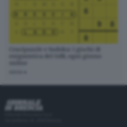
Crucipuzzle e Sudoku: i giochi di
enigmistica del GdB, ogni giorno
online
GIOCA
Editoriale Bresciana S.p.A.
Via Solferino 22, 25121 Brescia