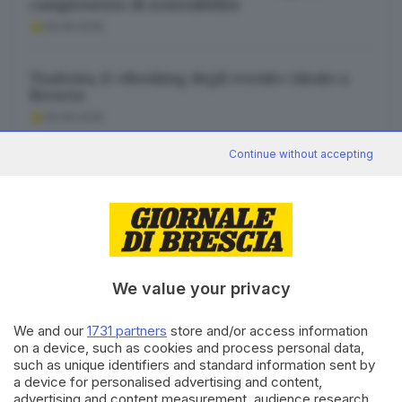
campionesse di sostenibilità
09.08.2026
Tuafesta, il «Booking degli eventi» ideato a
Brescia
09.08.2026
Continue without accepting
Gardone Riviera, agosto in musica dalla
classica al pop: i concerti
09.08.2026
We value your privacy
We and our
1731 partners
store and/or access information
Canale WhatsApp GDB
on a device, such as cookies and process personal data,
Breaking news in tempo reale
such as unique identifiers and standard information sent by
a device for personalised advertising and content,
Seguici
advertising and content measurement, audience research