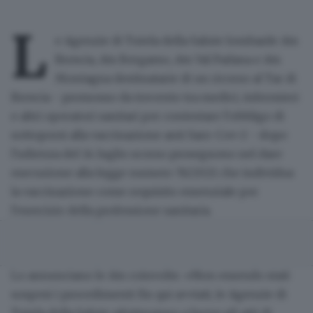
L
e Agenzie di Tutela della Salute lombarde Ats
Brescia, Ats Bergamo, Ats Val Padana e Ats
Montagna destinatarie di un
ricorso al Tar
di
Brescia - promosso da
trecento
tra medici, infermieri
e altri operatori sanitari per contestare l'obbligo di
sottoporsi alla vaccinazione anti Sars-Cov-2 - dopo
l'udienza del 14 luglio scorso proseguono nel dare
esecuzione alla legge numero 76/2021 che individua
la vaccinazione come
requisito essenziale
per
l'esercizio della professione sanitaria.
Lo annunciano le Ats coinvolte. «Non essendo stati
sospesi i procedimenti fin qui avviati, le Agenzie di
Tutela della Salute adotteranno a breve gli atti di