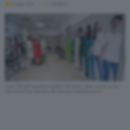
20 luglio 2021
1
' di lettura
Sono 300 gli operatori sanitari che hanno fatto ricorso al Tar -
Foto Ansa/Tino Romano © www.giornaledibrescia.it