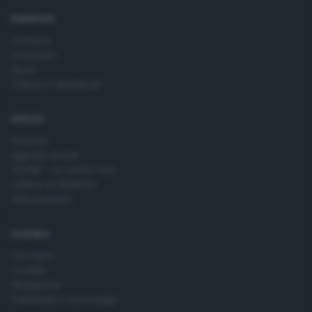
RUBRICHE
Cronaca
Economia
Sport
Cultura e Spettacoli
SERVIZI
Podcast
Agenda eventi
ZOOM - Le vostre foto
Lettere al direttore
Abbonamenti
AZIENDA
Chi siamo
Contatti
Redazione
Pubblicità e necrologie