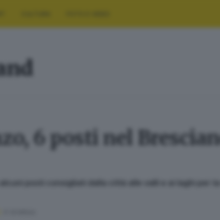
RT
CULTURA
FOTO E VIDEO
land
zo, 6 posti nel Brescian
cuni posti consigliati dalla città alle valli e ai laghi per 
4
' di lettura