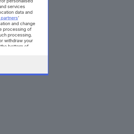
 for personalised
and services
cation data and
 partners
’
mation and change
e processing of
such processing.
or withdraw your
 the bottom of