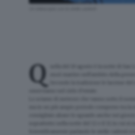
Un telescopio con le stelle cadenti
Q
uella del 10 agosto è la
notte di San 
morì martire nell'ambito della perse
Secondo la tradizione le lacrime del
osserviamo nel cielo d'estate.
Lo sciame di meteore che vanno sotto il nome d
ma in un più ampio periodo compreso tra la me
consigliato alzare lo sguardo anche nei giorn
soprattutto nella
notte del 12 e il 13, in cui s
Scientificamente parlando le stelle cadenti s