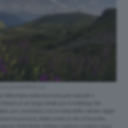
zoom.giornaledibrescia.it
la Valtrompia nella sua forma più naturale e
il Maniva è un luogo ideale per il trekking. Dai
ghe, per concludere con la visita delle cascate, tappa
erosi percorsi, adatti a tutte le età, ed la scelta
casione della Notte stellata, vogliono
evadere verso