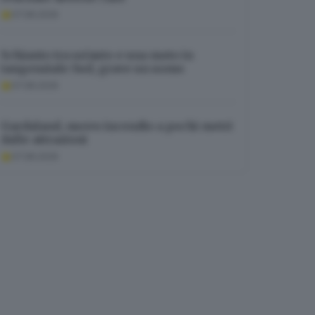
07.08.2026
Schianto tra un’auto e una moto in
tangenziale Sud, grave un uomo
07.08.2026
Gardaland, nuovo incendio a pochi metri
dalle attrazioni
07.08.2026