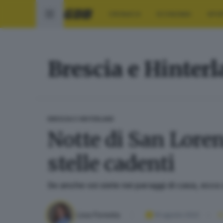
CRONACA
ECONOMIA
SPO
Brescia e Hinter
BRESCIA E HINTERLAND
Notte di San Loren
stelle cadenti
Se anche voi siete nei paraggi di casa, ecco al
Lisa Foresta
10 agosto 2022