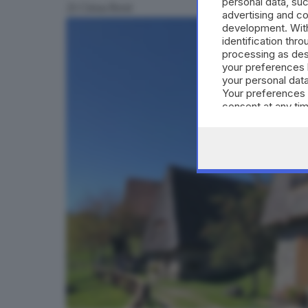
personal data, suc
2) Cima Rest
advertising and c
development. Wit
identification thr
processing as des
your preferences 
your personal data
Your preferences 
consent at any tim
the webpage.