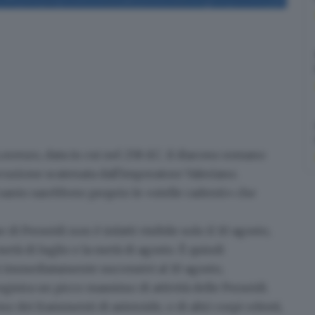
Lorenzo
, data in cui nel 258 d.C.
il diacono romano
cuzione scatenata dall'imperatore Valeriano.
 santo sarebbero proprio le
«stelle cadenti»
che
i Perseidi non è infatti visibile solo il 10 agosto,
tà di luglio e la metà di agosto. È quindi
i immediatamente successivi al 10 agosto,
i registra un picco massimo di attività
delle Perseidi.
ono dei
frammenti di asteroide
, o di altri corpi celesti,