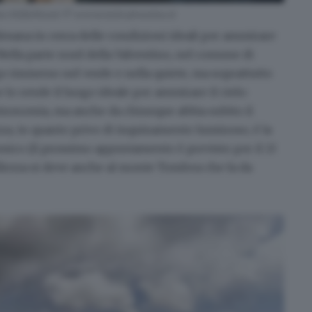
to MilleMonti © www.visitvalvestino.it
sana in cerca delle condizioni ideali per ammirare
 Nella parte nord della Valvestino, nel comune di
go immerso nel verde e nella quiete, ma soprattutto
e lo rende il luogo ideale per ammirare il cielo:
astronomia, ma anche da chiunque abbia subito il
ezza, in quanto privo di inquinamento luminoso, è la
omico
(il prossimo appuntamento è previsto per il 13
ellezza si deve anche al monte Tombea che fa da