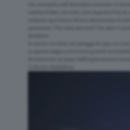
che entrando nell’atmosfera terrestre si ince
cambia il fatto che tutti, non importa l’età, 
vediamo quel fascio di luce attraversare il ci
spontanee: l’ho vista davvero? Chi altro è rius
desiderio.
Se anche voi siete nei paraggi di casa, ecco
se
in questa magica ricorrenza perché accessibili da
decisamente al riparo dall'inquinamento lumin
1) Monte Maddalena