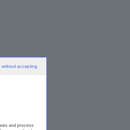
 without accepting
okies and process