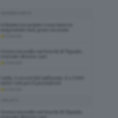
SUGGERITI PER TE
Schianto tra un’auto e una moto in
tangenziale Sud, grave un uomo
07.08.2026
Grosso incendio nei boschi di Tignale,
evacuate diverse case
07.08.2026
Caldo, è record del millennio. E a 3.000
metri crisi per il permafrost
07.08.2026
I PIÙ LETTI
Grosso incendio nei boschi di Tignale,
evacuate diverse case