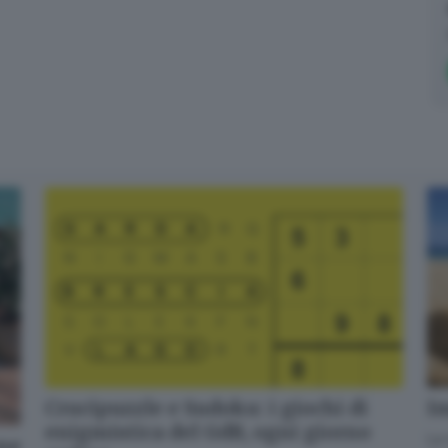
Crucipuzzle e Sudoku: i giochi di
Im
enigmistica del GdB, ogni giorno
La 
one