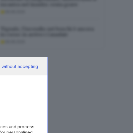
incastra nel lunotto: resta grave
08.08.2026
Tignale, l’incendio nei boschi è ancora
in corso: in arrivo i Canadair
08.08.2026
 without accepting
okies and process
 for personalised