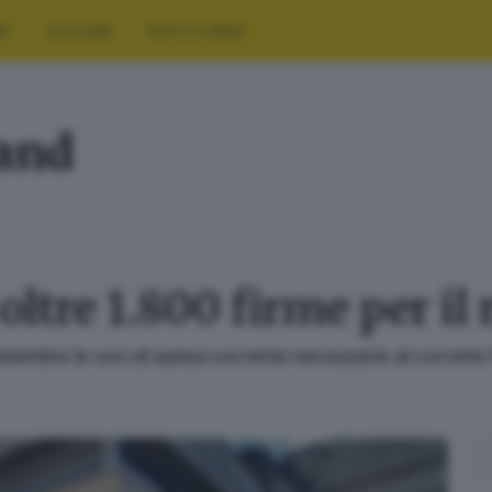
RT
CULTURA
FOTO E VIDEO
land
ltre 1.800 firme per il 
umentino le voci di spesa corrente necessarie al corret