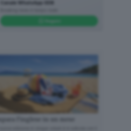
Canale WhatsApp GDB
Breaking news in tempo reale
Seguici
para l’inglese in un mese
nuova edizione in cinque volumi è in edicola con il