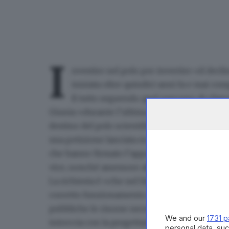
I
nvestire nel polo
per invertire «il
decli
iniziata oltre quindici anni fa
e mai comp
Il tutto seguendo quel percorso di rilan
Giunta «durante l’ultima campagna elettorale 
destino del
polo scientifico di via Ozanam
son
una
petizione lanciata su
change.org
, l’assoc
che hanno firmato l’appello pubblico rivolto 
vice, nonché assessore alla Cultura con delega
La richiesta è «che nel
bilancio comunale aum
corretto funzionamento del Museo» e che «si
pubbliche le risorse necessarie a completarne 
We and our
1731 p
intreccia con la progettazione futura legata al
personal data, suc