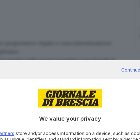
no progressivo
» legato a «una
ristrutturazione
letata».
cio avviato nello scorso mandato e per il quale la
si è impegnata». A mantenere i riflettori puntati sul
Continue
o gli
Amici del Museo di Scienze naturali
. Attraverso
iazione ha raccolto il consenso di
oltre 1.820 cittadini
,
direttamente al sindaco Emilio Del Bono e alla sua
 al Museo di Scienze, Laura Castelletti.
entino le voci di spesa corrente
necessarie al
We value your privacy
ano inseriti nel programma triennale delle opere
la ristrutturazione». Un appello, questo, che si
artners
store and/or access information on a device, such as co
 polo: non è infatti un segreto che la Loggia stia
h as unique identifiers and standard information sent by a device