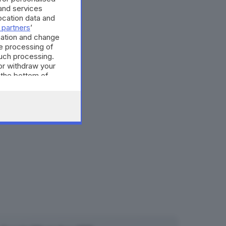
and services
cation data and
 partners
’
mation and change
e processing of
such processing.
or withdraw your
 the bottom of