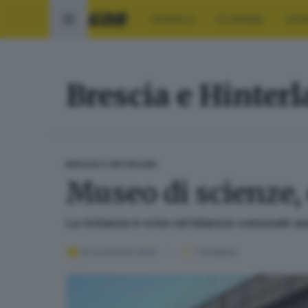
CRONACA
ECONOMIA
SPO
Brescia e Hinter
BRESCIA E HINTERLAND
Museo di scienze, o
La richiesta è «che nel bilancio comunale a
26 novembre 2020
1
' di lettura