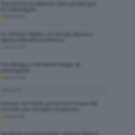
Tra novità e tradizione tutto pronto per
la Centomiglia
08.08.2026
La «Yellow Night» tra fuochi, limoni e
musica illumina la Riviera
08.08.2026
Tra Moniga e Sirmione tempo di
passeggiate
08.08.2026
I PIÙ LETTI
Limone sul Garda, prelevava l’acqua dal
torrente per riempire la piscina
08.08.2026
Incidente in tangenziale, motociclista si