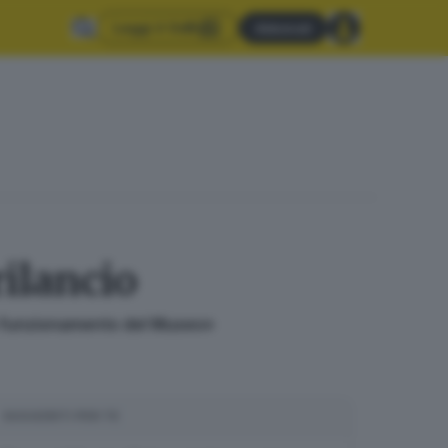
Leggi il GdB
Abbonati
rilancio
to funzionamento del Museo»
SUGGERITI PER TE