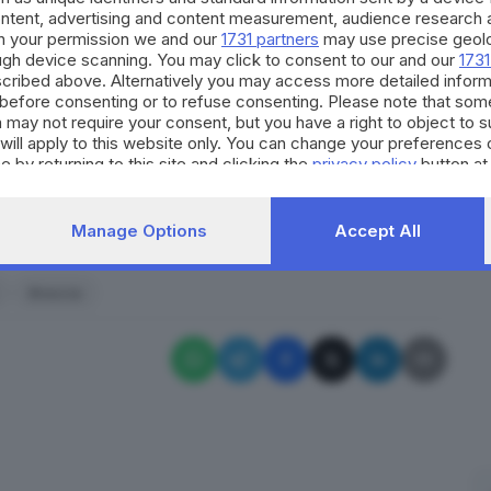
 il Museo di scienze all’interno dell’area oggi
ontent, advertising and content measurement, audience research 
h your permission we and our
1731 partners
may use precise geolo
o, una volta completata la bonifica del sito, così da
ough device scanning. You may click to consent to our and our
1731
e, partendo dal centro, raggiunga via Milano,
cribed above. Alternatively you may access more detailed infor
before consenting or to refuse consenting. Please note that som
uesta soluzione, sia gli Amici del Museo sia il
 may not require your consent, but you have a right to object to 
e Giovanardi, ora chiede che il tema sia affrontato e
will apply to this website only. You can change your preferences 
 perché - scrive Giovanardi - nel bilancio di
e by returning to this site and clicking the
privacy policy
button at
mento per la ristrutturazione in via Ozanam».
Manage Options
Accept All
RIPRODUZIONE RISERVATA © GIORNALE DI BRESCIA
Brescia