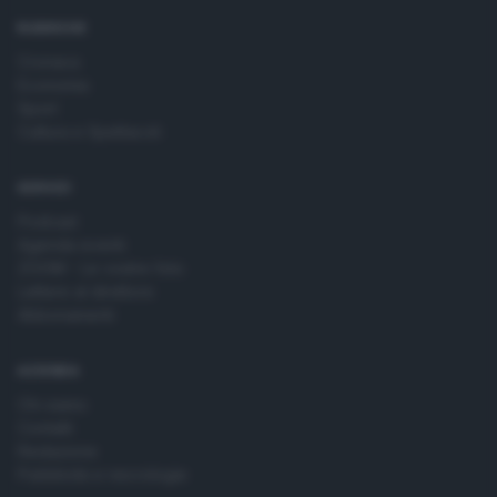
RUBRICHE
Cronaca
Economia
Sport
Cultura e Spettacoli
SERVIZI
Podcast
Agenda eventi
ZOOM - Le vostre foto
Lettere al direttore
Abbonamenti
AZIENDA
Chi siamo
Contatti
Redazione
Pubblicità e necrologie