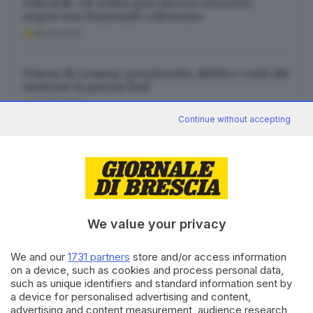
Ghirardi: «Il volley può ancora crescere,
sogno una Nazionale a Brescia»
08.08.2026
Unioni di Comuni: perplessità, dubbi e costi alti
mettono la parola fine
08.08.2026
Continue without accepting
Richiedei: trovato l’accordo sul debito, stipendi
garantiti
08.08.2026
We value your privacy
We and our
1731 partners
store and/or access information
on a device, such as cookies and process personal data,
Canale WhatsApp GDB
such as unique identifiers and standard information sent by
Breaking news in tempo reale
a device for personalised advertising and content,
advertising and content measurement, audience research