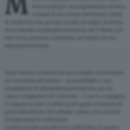
M
intervenuti per una segnalazione di furto
ai danni di una cliente del Factory Outlet
di via Brescia. Per provare un paio di scarpe, la donna
aveva lasciato incustodita la borsetta che è finita, con
tutto il suo prezioso contenuto, nel mirino di
una
ladra professionista
.
Quest’ultima
era aiutata da una complice incensurata
:
si è avventata sul bottino - un portafoglio e uno
smartphone di ultimissima generazione, per un
valore complessivo di 1.400 euro - e con la compagna
è scappata in auto. I militari però, grazie al
sistema di
geolocalizzazione
del cellulare rubato, sono riusciti
ad individuare le malviventi.
La ladra
era già nota alle forze dell’ordin
e in quanto