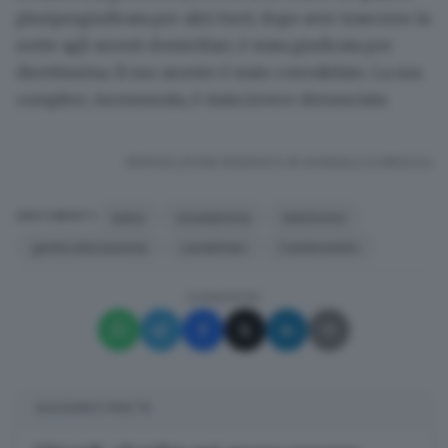
pluripregiudicata per altri furti; dopo aver trascorso la
notte agli arresti domiciliari, è stata giudicata per
direttissima. Il suo arresto è stato convalidato. La sua
complice, incensurata, è stata invece denunciata.
RIPRODUZIONE RISERVATA © GIORNALE DI BRESCIA
ladra
smartphone
telefonino
ARGOMENTI
geolocalizzazione
carabinieri
Castenedolo
CONDIVIDI
SUGGERITI PER TE