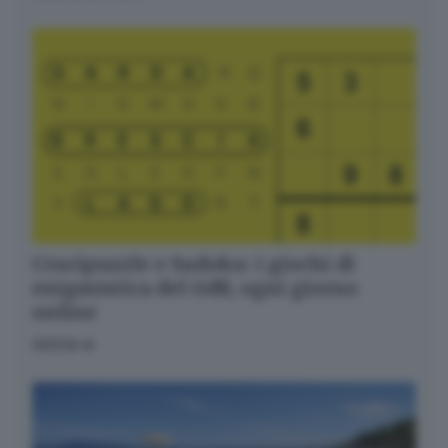
Crucipuzzle e Sudoku: i giochi di
enigmistica del GdB, ogni giorno
online
GIOCA