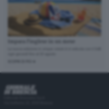
Impara l’inglese in un mese
La nuova edizione in cinque volumi è in edicola con il GdB
ogni giovedì fino al 20 agosto
SCOPRI DI PIÙ
Editoriale Bresciana S.p.A.
Via Solferino 22, 25121 Brescia