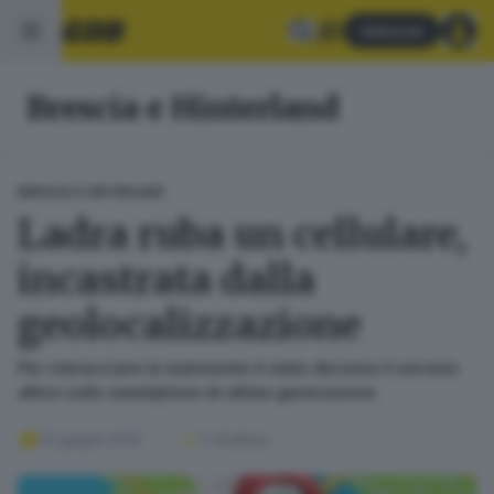
Abbonati
Brescia e Hinterland
BRESCIA E HINTERLAND
Ladra ruba un cellulare,
incastrata dalla
geolocalizzazione
Per rintracciare la malvivente è stato decisivo il servizio
attivo sullo smartphone di ultima generazione
07 giugno 2019
1
' di lettura