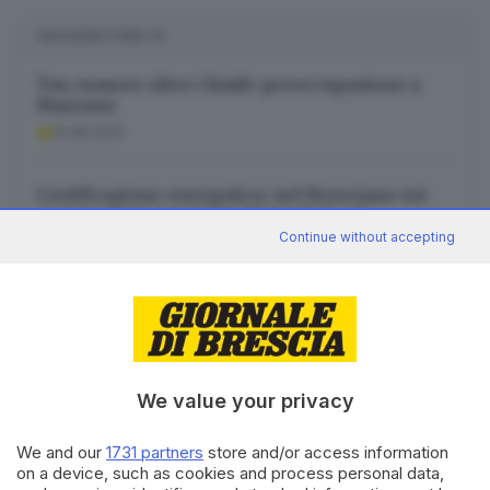
SUGGERITI PER TE
Tav, rumore oltre i limiti: preoccupazione a
Mazzano
10.08.2026
Certificazione energetica: nel Bresciano sei
case su dieci ancora in classe E, F o G
Continue without accepting
10.08.2026
L’AI, le reti neuronali e il bisogno di regole
10.08.2026
We value your privacy
We and our
1731 partners
store and/or access information
on a device, such as cookies and process personal data,
Canale WhatsApp GDB