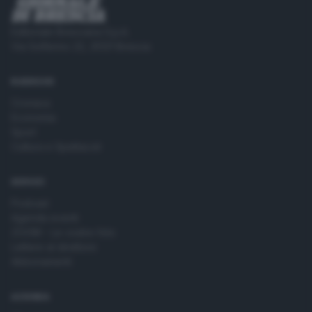
Editoriale Bresciana S.p.A.
Via Solferino 22, 25121 Brescia
RUBRICHE
Cronaca
Economia
Sport
Cultura e Spettacoli
SERVIZI
Podcast
Agenda eventi
ZOOM - Le vostre foto
Lettere al direttore
Abbonamenti
AZIENDA