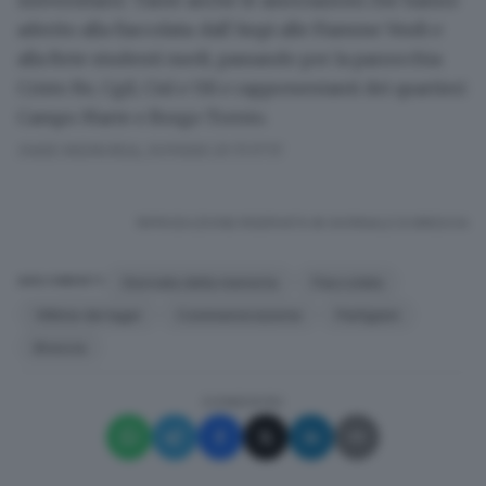
aderito alla fiaccolata: dall’
Anpi
alle
Fiamme Verdi
e
alla
Rete studenti medi
, passando per la
parrocchia
Cristo Re
,
Cgil
,
Cisl
e
Uil
e rappresentanti dei
quartieri
Campo Marte
e
Borgo Trento
.
FARE MEMORIA, DOVERE DI TUTTI
RIPRODUZIONE RISERVATA © GIORNALE DI BRESCIA
Giornata della memoria
Fiaccolata
ARGOMENTI
Vittime dei lager
Commemorazione
Partigiani
Brescia
CONDIVIDI