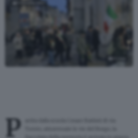
FOTOGALLERY
22
foto
Fiaccolata della memoria
P
artita dalla
scuola Cesare Battisti
di
via
Trento
, attraversate le vie del
Borgo
, la
fiaccolata della memoria
è arrivata in
piazza