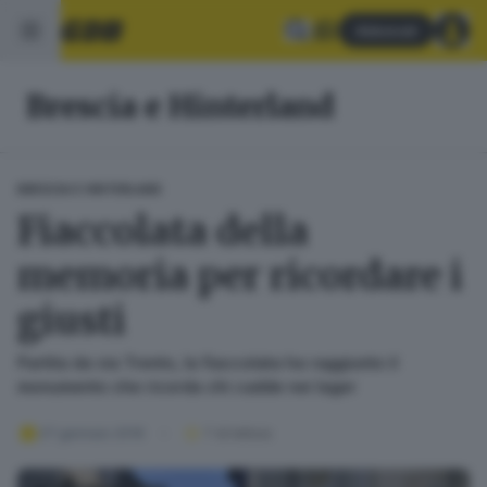
Abbonati
Brescia e Hinterland
BRESCIA E HINTERLAND
Fiaccolata della
memoria per ricordare i
giusti
Partita da via Trento, la fiaccolata ha raggiunto il
monumento che ricorda chi cadde nei lager
27 gennaio 2016
1
' di lettura