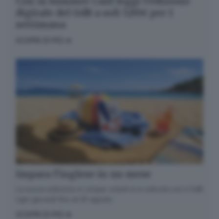
Con la Summer Card leggi l’edizione
digitale del GdB a soli 5,99€ per 1
settimana
SCOPRI DI PIÙ
Impara l’inglese in un mese
La nuova edizione in cinque volumi è in edicola con il GdB
ogni giovedì fino al 20 agosto
SCOPRI DI PIÙ