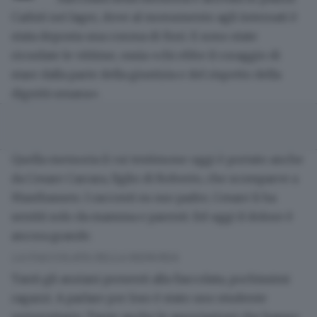
Caduti nei lager
, dove al monumento agli internati è
stata deposta una
corona di fiori
. E sono state
ricordate le vittime, ossia «chi ebbe il coraggio di
stare dalla parte della giustizia
e del
rispetto della
dignità umana
».
Quella memoria il cui
testimone
oggi è portato anche
da
Cesare Carrara
, figlio di
Roberto
, che scomparve a
Mauthausen
. I racconti su suo padre, Cesare li ha
sentiti solo da mamma e parenti. Ed oggi il
dolore
è
ancora grande.
LA FIACCOLATA DELLA MEMORIA
Tanti gli anziani presenti alla fiaccolata, pochissimi
ragazzi. A parlare per loro è stato uno studente
universitario. Tante anche le
associazioni
che hanno