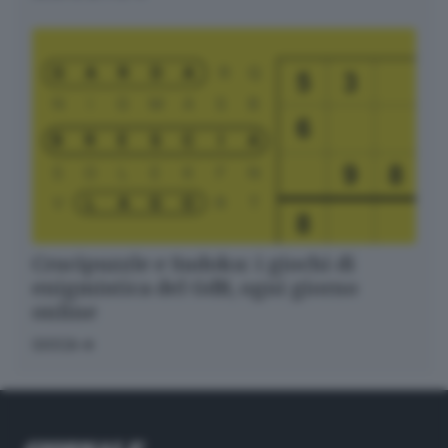
Crucipuzzle e Sudoku: i giochi di
enigmistica del GdB, ogni giorno
online
GIOCA