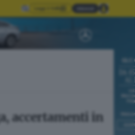
Leggi il GdB
Abbonati
a, accertamenti in