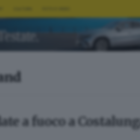
RT
CULTURA
FOTO E VIDEO
land
ate a fuoco a Costalung