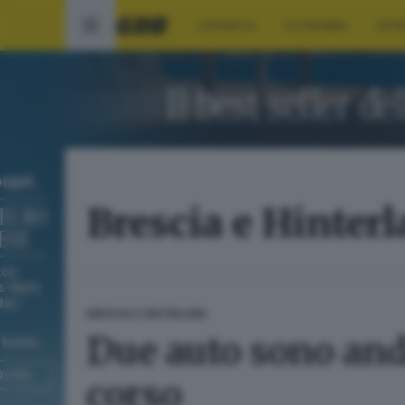
CRONACA
ECONOMIA
SPO
Brescia e Hinter
BRESCIA E HINTERLAND
Due auto sono and
corso