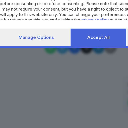
before consenting or to refuse consenting. Please note that som
etture e i residenti della zona.
 may not require your consent, but you have a right to object to 
will apply to this website only. You can change your preferences 
RIPRODUZIONE RISERVATA © GIORNALE DI BRESCIA
e by returning to this site and clicking the
privacy policy
button at
ks1
Brescia
Manage Options
Accept All