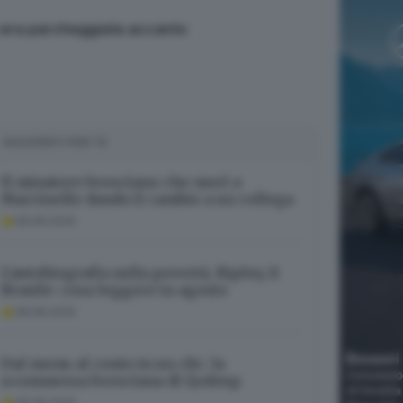
e era parcheggiata accanto
SUGGERITI PER TE
Il minatore bresciano che morì a
Marcinelle dando il cambio a un collega
08.08.2026
L’autobiografia sulla povertà, Ripley, il
Brasile: cosa leggere in agosto
08.08.2026
Dal menu al conto in un clic: la
scommessa bresciana di Qodeup
08.08.2026