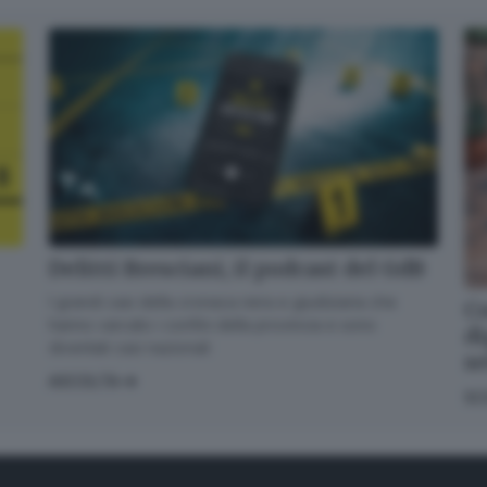
Delitti Bresciani, il podcast del GdB
I grandi casi della cronaca nera e giudiziaria che
Co
hanno varcato i confini della provincia e sono
di
diventati casi nazionali
s
ASCOLTA
SC