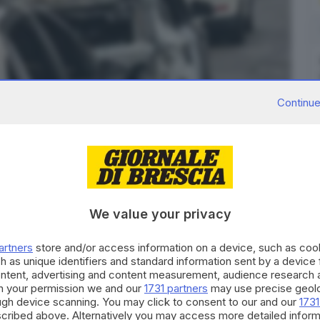
naledibrescia.it
Continue
We value your privacy
ndagando sull'incendio registrato nella notte
in via
artners
store and/or access information on a device, such as co
e prime indicazioni una Citroen ha preso fuoco e le
h as unique identifiers and standard information sent by a device
 che le era parcheggiata accanto. Non si registrano
ontent, advertising and content measurement, audience research 
h your permission we and our
1731 partners
may use precise geolo
ough device scanning. You may click to consent to our and our
1731
i segni di dolo ma gli accertamenti sono ancora in
cribed above. Alternatively you may access more detailed infor