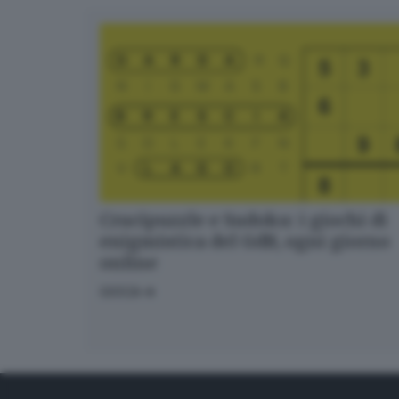
Crucipuzzle e Sudoku: i giochi di
enigmistica del GdB, ogni giorno
online
GIOCA