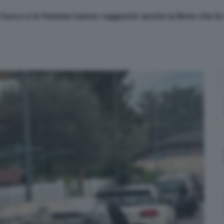
so fuoco e le fiamme hanno raggiunto anche la Bmw che l