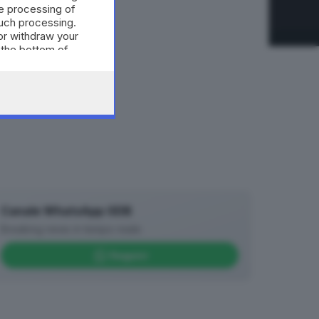
e processing of
such processing.
or withdraw your
 the bottom of
Canale WhatsApp GDB
Breaking news in tempo reale
Seguici