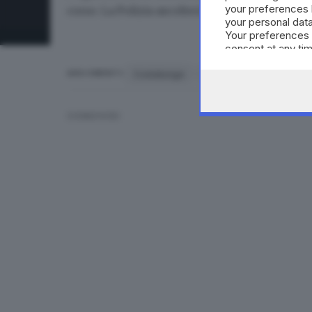
your preferences 
corso. La Polizia ascolterà i proprietari delle v
your personal data
Your preferences 
consent at any tim
the webpage.
Costalunga
auto
incendiate
ARGOMENTI
CONDIVIDI