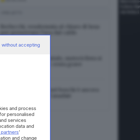
I PIÙ LETTI
Berlucchi, vendemmia al chiaro di luna
per preservare l’uva dal caldo
08.08.2026
 without accepting
Incidente in tangenziale, motociclista si
incastra nel lunotto: resta grave
08.08.2026
Tignale, l’incendio nei boschi è ancora
in corso: in arrivo i Canadair
08.08.2026
okies and process
 for personalised
and services
cation data and
 partners
’
mation and change