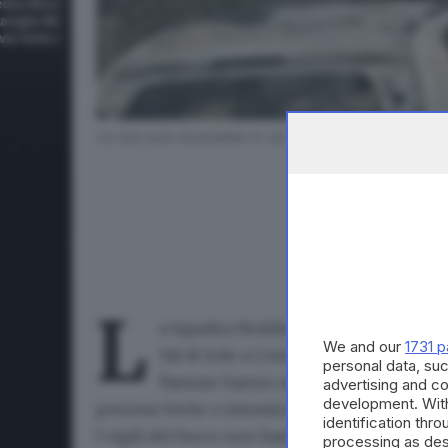
Le due auto incendiate in via Val di Sole - © www.gior
L
a Squadra Mobile della Questura sta i
We and our
1731 p
Val di Sole a Costalunga
in città. Dall
personal data, suc
fiamme hanno raggiunto anche la Bmw
advertising and c
development. Wit
persone ferite o intossicate.
identification thr
I vigili del fuoco non hanno rilevato evident
processing as des