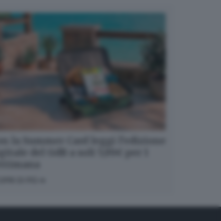
n la Summer Card leggi l’edizione
gitale del GdB a soli 5,99€ per 1
ettimana
OPRI DI PIÙ