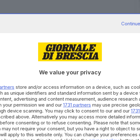
Continue
2 in provincia di Brescia. L'
emergenza coronavirus
,
soccorso siano in calo come confermato anche oggi
era
, non smette di flagellare la nostra provincia.
We value your privacy
173 deceduti. I morti di Covid-19 sono stati, solo nella
artners
store and/or access information on a device, such as co
nte sia doveroso registrare un rallentamento della
h as unique identifiers and standard information sent by a device
 considerarsi confortante.
ontent, advertising and content measurement, audience research 
h your permission we and our
1731 partners
may use precise geolo
ough device scanning. You may click to consent to our and our
1731
cribed above. Alternatively you may access more detailed infor
RIPRODUZIONE RISERVATA © GIORNALE DI BRESCIA
before consenting or to refuse consenting. Please note that som
 may not require your consent, but you have a right to object to 
will apply to this website only. You can change your preferences 
us
bollettino
morti
Brescia