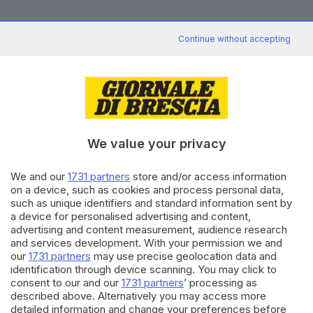
Continue without accepting
Canale WhatsApp GDB
Breaking news in tempo reale
Seguici
We value your privacy
We and our
1731 partners
store and/or access information
on a device, such as cookies and process personal data,
such as unique identifiers and standard information sent by
a device for personalised advertising and content,
advertising and content measurement, audience research
and services development. With your permission we and
our
1731 partners
may use precise geolocation data and
identification through device scanning. You may click to
consent to our and our
1731 partners
’ processing as
described above. Alternatively you may access more
detailed information and change your preferences before