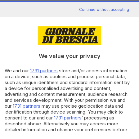
Continue without accepting
Canale WhatsApp GDB
Breaking news in tempo reale
Seguici
We value your privacy
We and our
1731 partners
store and/or access information
on a device, such as cookies and process personal data,
such as unique identifiers and standard information sent by
a device for personalised advertising and content,
advertising and content measurement, audience research
and services development. With your permission we and
our
1731 partners
may use precise geolocation data and
identification through device scanning. You may click to
consent to our and our
1731 partners
’ processing as
described above. Alternatively you may access more
detailed information and change your preferences before
consenting or to refuse consenting. Please note that some