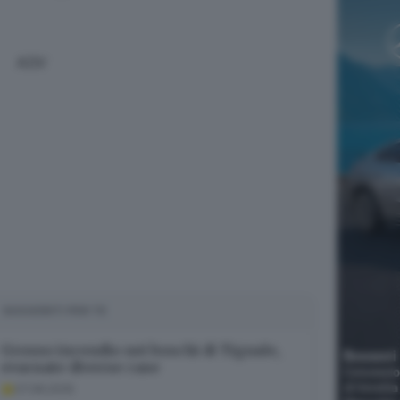
ADV
SUGGERITI PER TE
Grosso incendio nei boschi di Tignale,
evacuate diverse case
07.08.2026