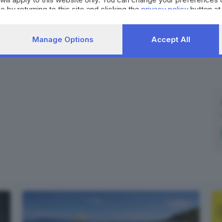
Verolanuova
e by returning to this site and clicking the
privacy policy
button at
Manage Options
Accept All