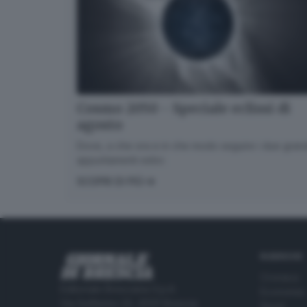
Cosmo 2050 - Speciale eclissi di
agosto
Dove, a che ora e in che modo seguire i due gran
appuntamenti estivi.
SCOPRI DI PIÙ
RUBRICHE
Cronaca
Editoriale Bresciana S.p.A.
Economia
Via Solferino 22, 25121 Brescia
Sport