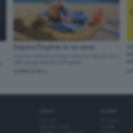
Cr
Impara l’inglese in un mese
en
La nuova edizione in cinque volumi è in edicola con il
o
GdB ogni giovedì fino al 20 agosto
di
GI
SCOPRI DI PIÙ
SERVIZI
AZIENDA
Podcast
Chi siamo
Agenda eventi
Contatti
ZOOM - Le vostre foto
Redazione