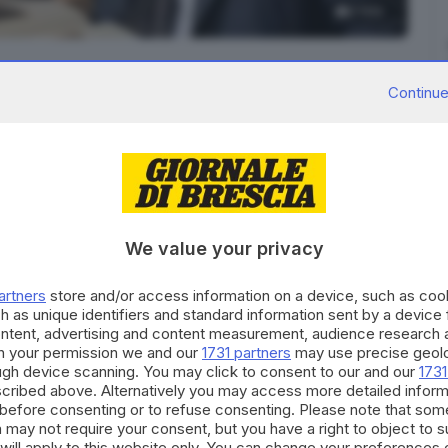
2
foto
Continue
quello che sta vivendo la
mostra multisensoriale sul
no al 27 maggio prossimo a Verolanuova. Dopo il
We value your privacy
naugurale, con oltre 500 presenze, ieri è stata la
segretario alla Cultura
Vittorio Sgarbi
.
artners
store and/or access information on a device, such as co
h as unique identifiers and standard information sent by a device
esa della Disciplina che ospita l'evento e quindi nella
ontent, advertising and content measurement, audience research 
lla quale sono custodite da oltre due secoli le due
h your permission we and our
1731 partners
may use precise geolo
ough device scanning. You may click to consent to our and our
1731
emente restaurate.
cribed above. Alternatively you may access more detailed infor
before consenting or to refuse consenting. Please note that som
RIPRODUZIONE RISERVATA © GIORNALE DI BRESCIA
 may not require your consent, but you have a right to object to 
will apply to this website only. You can change your preferences 