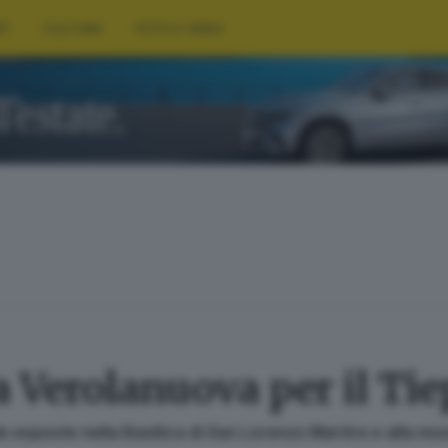
RT
CULTURA
FOTO E VIDEO
 a Verolanuova per il T
 tele esposte nella Basilica di San Lorenzo Martire e alla