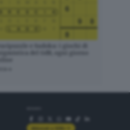
ucipuzzle e Sudoku: i giochi di
igmistica del GdB, ogni giorno
nline
OCA
SEGUICI
Abbonati a GDB+