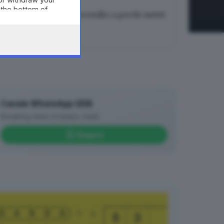
 the bottom of
Gardaland, nuovo incendio a pochi metri
dalle attrazioni
07.08.2026
Canale WhatsApp GDB
Breaking news in tempo reale
Seguici