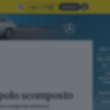
Leggi il GdB
Abbonati
iepolo scomposto
 mostra inaugurata domenica