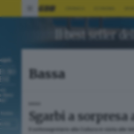
CRONACA
ECONOMIA
SPO
Bassa
BASSA
Sgarbi a sorpresa
Il sottosegretario alla Cultura in visita alle