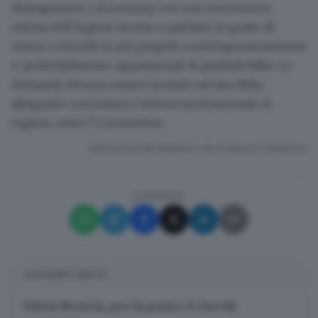
Management o Economia, con una conoscenza
ottima dell’inglese (scritto e parlato), in grado di
essere coinvolti in più progetti contemporaneamente
e, preferibilmente, appassionati di prodotti Nike. Le
domande devono essere invitate sul sito Nike,
allegando curriculum e lettera motivazionale in
inglese, entro l’1 novembre.
RIPRODUZIONE RISERVATA © GIORNALE DI BRESCIA
CONDIVIDI
SUGGERITI PER TE
Union Brescia, per la porta c’è Zacchi