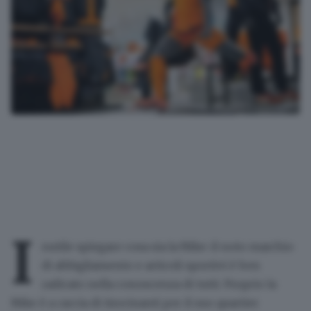
I
nutile spiegare cosa sia la Nike: il noto marchio
di abbigliamento e articoli sportivi è ben
radicato nella conoscenza di tutti. Proprio la
Nike è a caccia di tirocinanti per il suo quartier