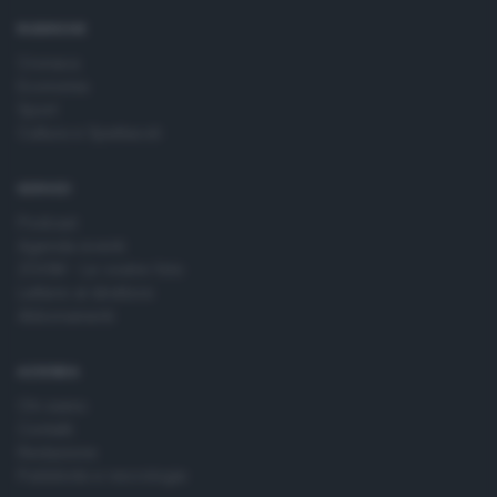
RUBRICHE
Cronaca
Economia
Sport
Cultura e Spettacoli
SERVIZI
Podcast
Agenda eventi
ZOOM - Le vostre foto
Lettere al direttore
Abbonamenti
AZIENDA
Chi siamo
Contatti
Redazione
Pubblicità e necrologie