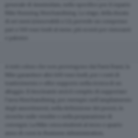
generale di Amsterdam, nello specifico per il reparto
Nike Running Merchandising. Lo stage, della durata
di sei mesi (rinnovabili a 12), prevede un compenso
pari a 500 euro lordi al mese, più sconti per ristoranti
e palestre.
A tutti coloro che non provengono dai Paesi Bassi, la
Nike garantisce altri 600 euro lordi, per i costi di
trasferimento e offre supporto nella ricerca di un
alloggio. Il tirocinante avrà il compito di supportare
l’area Merchandising, per esempio nell’ampliamento
degli assortimenti, nella definizione dei prezzi, in
ricerche sulle vendite e nella preparazione di
convegni. La Nike cerca studenti al terzo o quarto
anno di corsi in Business Administration,