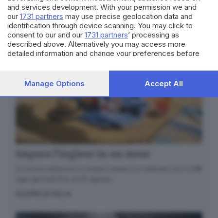
and services development. With your permission we and
our
1731 partners
may use precise geolocation data and
identification through device scanning. You may click to
consent to our and our
1731 partners
’ processing as
described above. Alternatively you may access more
detailed information and change your preferences before
consenting or to refuse consenting. Please note that some
processing of your personal data may not require your
consent, but you have a right to object to such processing.
Manage Options
Accept All
Your preferences will apply to this website only. You can
change your preferences or withdraw your consent at any
time by returning to this site and clicking the
privacy policy
button at the bottom of the webpage.
Impara l’inglese in un mese
La nuova edizione in cinque volumi è in edicola con il GdB
ogni giovedì fino al 20 agosto
SCOPRI DI PIÙ