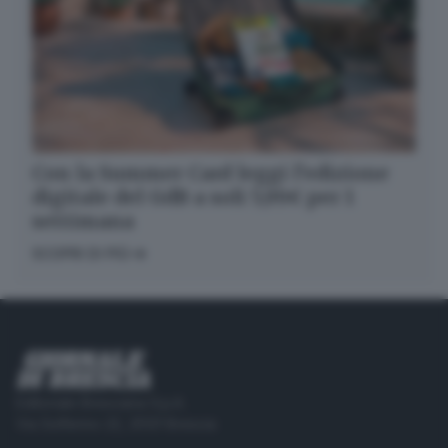
Con la Summer Card leggi l’edizione
digitale del GdB a soli 5,99€ per 1
settimana
SCOPRI DI PIÙ
Editoriale Bresciana S.p.A.
Via Solferino 22, 25121 Brescia