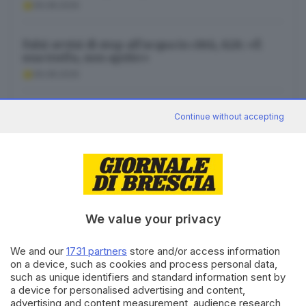
06.08.2026
Falsi avvisi di stop all’acqua in città, A2A: «È
una truffa, non aprite»
06.08.2026
La Leonessa Brescia ufficializza il lungo Da
Continue without accepting
Ros
06.08.2026
We value your privacy
Canale WhatsApp GDB
We and our
1731 partners
store and/or access information
Breaking news in tempo reale
on a device, such as cookies and process personal data,
such as unique identifiers and standard information sent by
Seguici
a device for personalised advertising and content,
advertising and content measurement, audience research