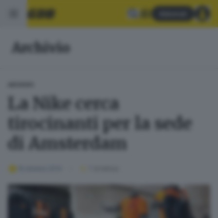
Abbonati
Archivio
ARCHIVIO
La Nike cerca
tirocinanti per la sede
di Amsterdam
19 ottobre 2014
1
' di lettura