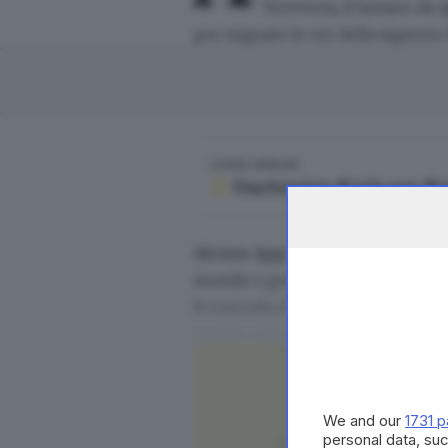
Viceversa, il lunario da
per segnare le ore della signora 
LEGGI ANCHE
Una borsina di tela per di
Alcune App ci semplificano la v
mondo o per scansionare le etich
Il concetto è il medesimo sia che
quante calorie hai consumato fac
chi tiene un diario segreto e lo 
We and our
1731 p
LEGGI ANCHE
personal data, suc