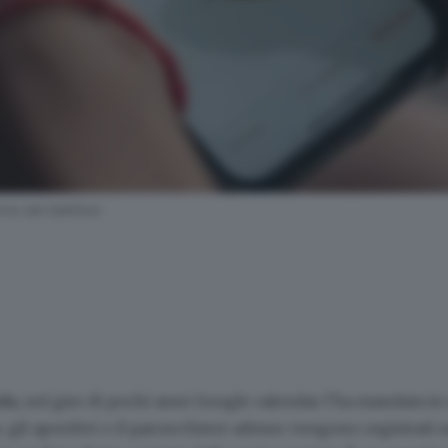
rno del telefono
nda
, nel giro di pochi anni Google calendar l’ha mandata in 
, gli aperitivi o il parrucchiere adesso vengono registrati 