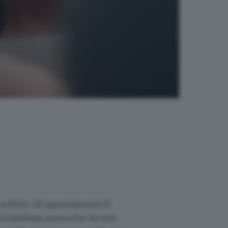
soffitta. Gli appuntamenti di
sul
telefono
pressoché da tutti.