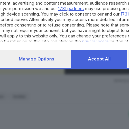
Continua a l
ontent, advertising and content measurement, audience research 
h your permission we and our
1731 partners
may use precise geolo
ough device scanning. You may click to consent to our and our
1731
La nostra community si evolv
onne giovani ha il simbolo di una piuma. Si chiama
Flo
ed 
cribed above. Alternatively you may access more detailed infor
occasioni di partecipazione, 
before consenting or to refuse consenting. Please note that som
di tre parole che il traduttore dall’inglese all’italiano class
per il territorio. Decidi anch
 may not require your consent, but you have a right to object to 
strumento quotidiano di co
nto familiare».
will apply to this website only. You can change your preferences 
civico.
e by returning to this site and clicking the
privacy policy
button at
ato da esperti che studiano la salute e il benessere fe
 fertili
. La vera particolarità però consiste nel fatto che
l
SCOPRI DI PI
 un codice con il partner
il quale, non solo è informato s
Manage Options
Accept All
i la compagna potrebbe essere più umorale.
RIPRODU
mamma
io
fertilità
mprende i sintomi per comunicare lo stato d’animo
e, i
agari mandandole dei fiori.
 forse sarà eliminato un concetto oscurantista sulle mestr