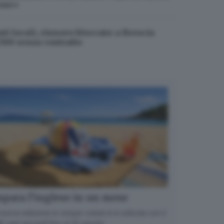
ene»
nti locali, rinnovo bloccato: a Brescia
.500 senza contratto
para l’inglese in un mese
nuova edizione in cinque volumi è in edicola con il
 ogni giovedì fino al 20 agosto