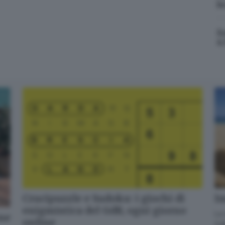
b
La newsletter del mattino, per iniziare la giornata sapendo che aria tira
E
in città, provincia e non solo.
6
Email*
Quando invii il modulo, controlla la tua inbox per confermare
l'iscrizione
Informativa ai sensi dell’articolo 13 del Regolamento UE
2016/679 o GDPR*
Alla mail registrata verranno inviati periodicamente messaggi di posta
elettronica contenenti le ultime notizie. Potrà interrompere in ogni
momento l'invio seguendo le istruzioni che troverà in ogni
messaggio.
Clicca qui per l'informativa estesa
Crucipuzzle e Sudoku: i giochi di
Im
enigmistica del GdB, ogni giorno
Accetta ed iscriviti
La 
one
online
GdB