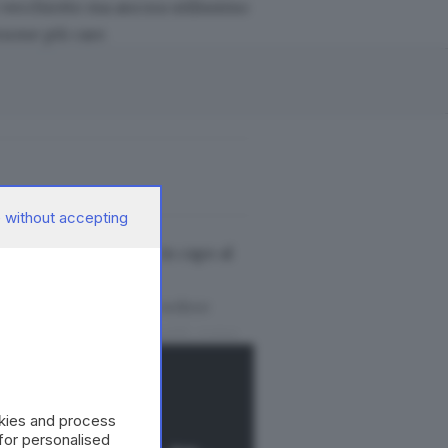
o vecchiotto ma ancora utilissimo
rsone più care.
 without accepting
 cliccare per arrivare in capo al
a operativa del 112 o vedere
se alle proprie necessità, come
re da solo.
okies and process
 for personalised