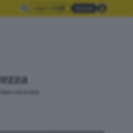
Leggi il GdB
Abbonati
rezza
 fatto che la fase