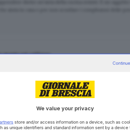
 appendere dietro un’anta della cucina resiste. È un oggett
che aiuta in casa o per non scordare i compleanni delle pe
re quanto sei «stilosa»
Continue
ita
, altre ci rubano un sacco di tempo. È facile usarle, basta
ette dei prodotti alimentari al supermercato.
 la apri per operare sul conto corrente, per chiamare la sal
endo una passeggiata. Ognuno scarica le applicazioni in ba
blinda con una password o chi cerca una voce per non prega
We value your privacy
CONTENUTO PER GLI ABBONATI
artners
store and/or access information on a device, such as co
h as unique identifiers and standard information sent by a device