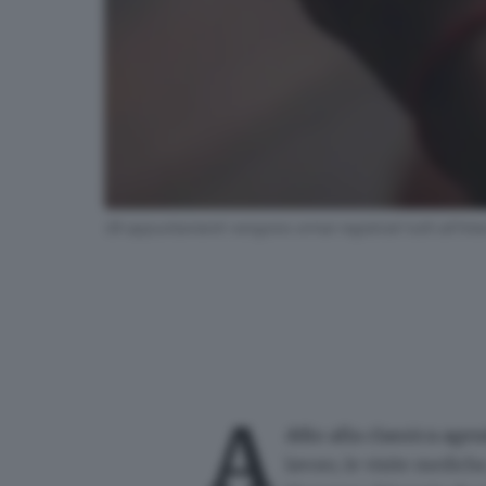
Gli appuntamenti vengono ormai registrati tutti all'inte
A
ddio alla classica age
lavoro, le visite mediche