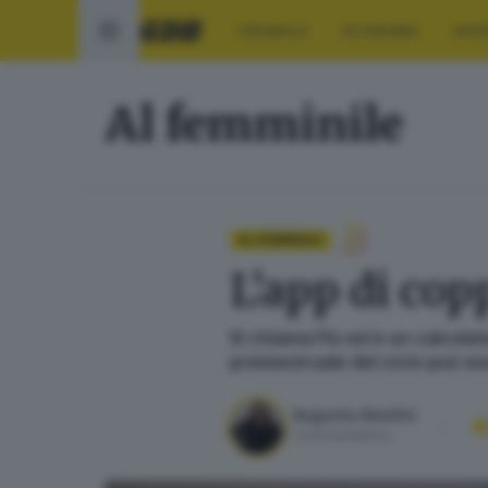
CRONACA
ECONOMIA
SPO
Al femminile
AL FEMMINILE
L’app di cop
Si chiama Flo ed è un calcolat
premestruale del ciclo può es
Augusta Amolini
Commentatrice