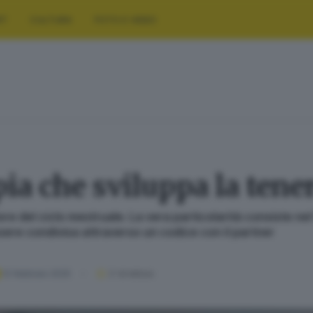
RT
CULTURA
FOTO E VIDEO
pia che sviluppa la tene
ore del ciclo mestruale. La vera particolarità consiste nel
sere condivisa attraverso un codice con il partner
12 febbraio 2025
2
' di lettura