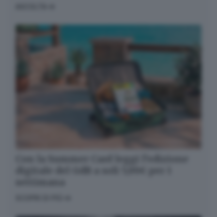
ASCOLTA
Con la Summer Card leggi l’edizione
digitale del GdB a soli 5,99€ per 1
settimana
SCOPRI DI PIÙ