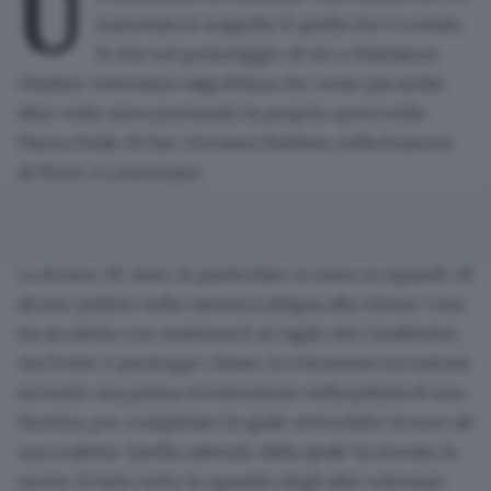
U
tramutata in tragedia. È quella che è costata
la vita nel pomeriggio di ieri a Mariarosa
Ghidini, volontaria valgobbina che come già molte
altre volte stava prestando la propria opera nella
Parrocchiale di San Giovanni Battista, nella frazione
di Pieve a Lumezzane.
La donna, 66 anni, in particolare si stava occupando di
alcune pulizie nella canonica attigua alla chiesa
. Cosa
sia accaduto con esattezza è al vaglio dei Carabinieri,
ma l'esito è purtroppo chiaro: la volontaria era intenta
secondo una prima ricostruzione nella pulizia di una
finestra, per completare la quale aveva fatto ricorso ad
una scaletta. Quella cadendo dalla quale ha trovato la
morte. Il tutto sotto lo sguardo degli altri volontari