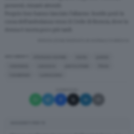
presenti, rimasti attoniti.
Proprio loro hanno lanciato l'allarme. Inutile però la
corsa dell'ambulanza verso il Civile di Brescia, dove la
donna è morta poco più tardi.
RIPRODUZIONE RISERVATA © GIORNALE DI BRESCIA
infortunio mortale
morta
pulizie
ARGOMENTI
volontaria
canonica
parrocchiale
Pieve
Carabinieri
Lumezzane
CONDIVIDI
SUGGERITI PER TE