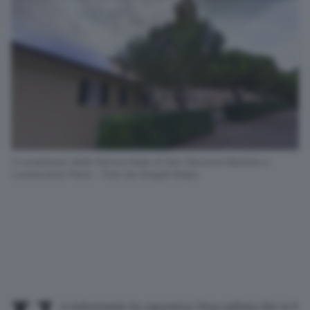
Il complesso della Parrocchiale di San Giovanni Battista a
Lumezzane Pieve - Foto da Google Maps
n infortunio in canonica
. Una caduta che si è