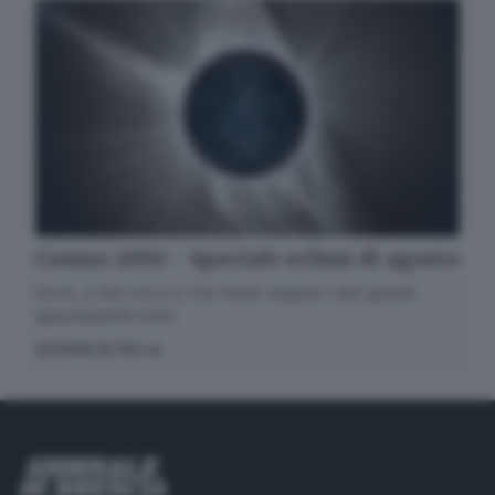
Cosmo 2050 - Speciale eclissi di agosto
Dove, a che ora e in che modo seguire i due grandi
appuntamenti estivi.
SCOPRI DI PIÙ