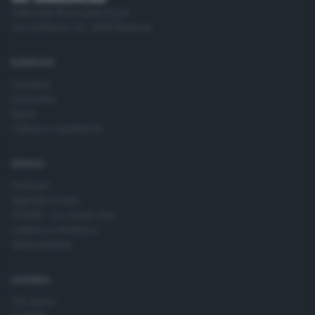
Editoriale Bresciana S.p.A.
Via Solferino 22, 25121 Brescia
RUBRICHE
Cronaca
Economia
Sport
Cultura e Spettacoli
SERVIZI
Podcast
Agenda eventi
ZOOM - Le vostre foto
Lettere al direttore
Abbonamenti
AZIENDA
Chi siamo