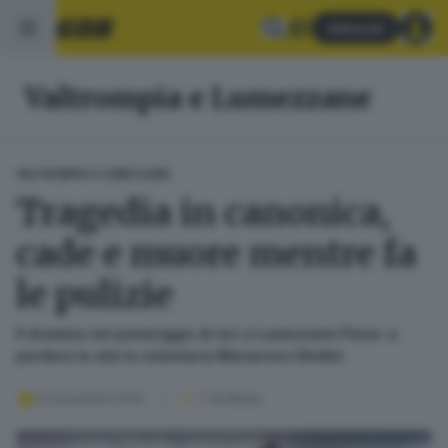
Abbonati
Valtrompia e Lumezzane
VALTROMPIA E LUMEZZANE
Tragedia in canonica,
cade e muore mentre fa
le pulizie
Il dramma nel pomeriggio di ieri a Lumezzane Pieve: a
perdere la vita la volontaria Mariarosa Ghidini
13 novembre 2019
1
' di lettura