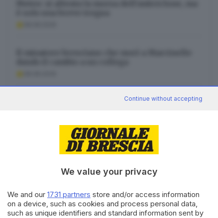
Meteo: si allenta la morsa dell’anticiclone, ma
è solo una breve tregua
08.08.2026
Il minatore bresciano che morì a Marcinelle
dando il cambio a un collega
08.08.2026
Continue without accepting
L’autobiografia sulla povertà, Ripley, il Brasile:
cosa leggere in agosto
08.08.2026
We value your privacy
Canale WhatsApp GDB
We and our
1731 partners
store and/or access information
on a device, such as cookies and process personal data,
Breaking news in tempo reale
such as unique identifiers and standard information sent by