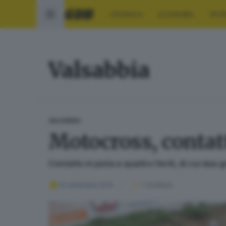
CRONACA
ECONOMIA
SPO
Valsabbia
VALSABBIA
Motocross, contatt
Contatto in pista e quattro feriti, di cui due 
14 settembre 2014
1
' di lettura