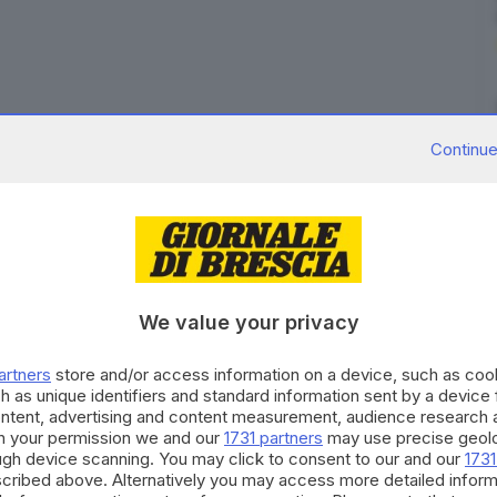
ista al primo giro. E due centauri gravissimi trasferiti
Continue
programma andato in scena al primo giro della gara
ra moto a quattro tempi di 450 centimetri cubi di
piloti si sono toccati subito dopo la partenza:
i quattro motocrossisti presso il centro medico della
ue dei quattro piloti coinvolti nella caduta, entrambi
We value your privacy
ello, ha anche perso conoscenza.
iti in volo all’ospedale di Bergamo e a quello di
artners
store and/or access information on a device, such as co
h as unique identifiers and standard information sent by a device
ontent, advertising and content measurement, audience research 
h your permission we and our
1731 partners
may use precise geolo
ough device scanning. You may click to consent to our and our
1731
cribed above. Alternatively you may access more detailed infor