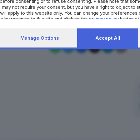
before consenting or to refuse consenting. Please note that som
 may not require your consent, but you have a right to object to 
RIPRODUZIONE RISERVATA © GIORNALE DI BRESCIA
will apply to this website only. You can change your preferences 
e by returning to this site and clicking the
privacy policy
button at
eliambulanza
galaello
preseglie
Manage Options
Accept All