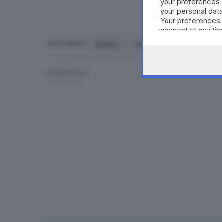
your preferences 
your personal data
Your preferences 
consent at any tim
the webpage.
galaello
motocross
preseglie
ARGOMENTI
CONDIVIDI