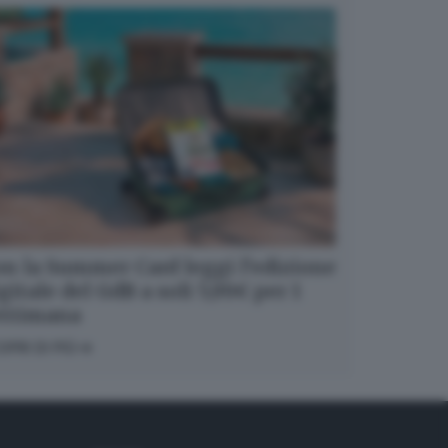
n la Summer Card leggi l’edizione
gitale del GdB a soli 5,99€ per 1
ettimana
OPRI DI PIÙ