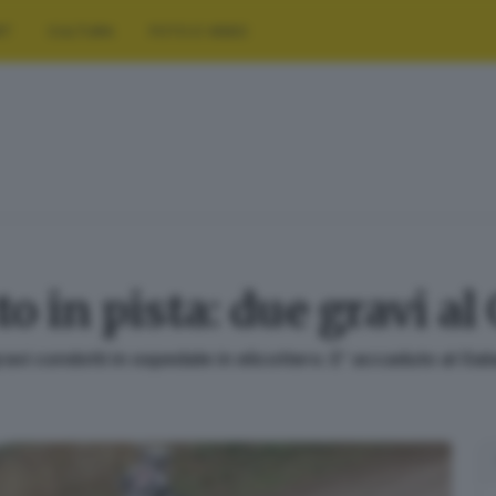
RT
CULTURA
FOTO E VIDEO
o in pista: due gravi al
gravi condotti in ospedale in elicottero. E' accaduto al Gala