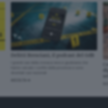
Delitti Bresciani, il podcast del GdB
I grandi casi della cronaca nera e giudiziaria che
Co
hanno varcato i confini della provincia e sono
di
diventati casi nazionali
s
ASCOLTA
SC