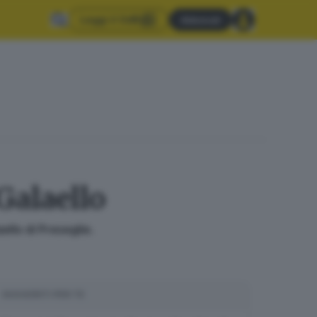
Leggi il GdB
Abbonati
 Galaello
ello di Preseglie.
SUGGERITI PER TE