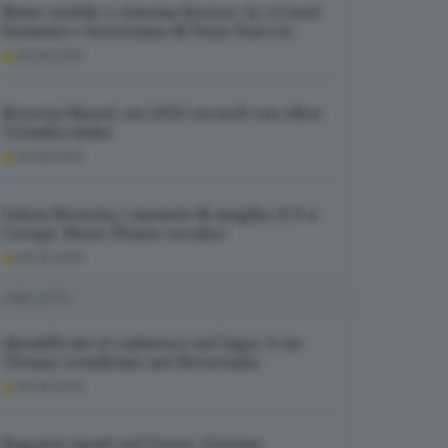
Rime ruvide e cinema horror: la «Cruel
Summer» bresciana di Noyz Narcos
06.08.2026
Brescia Musei, un 2025 record con oltre
332mila visite
06.08.2026
Union Brescia, i numeri di maglia: il 9 a
Crespi, Rizzo Pinna «scala»
06.08.2026
I PIÙ LETTI
Identificato il cadavere nel lago: è un
37enne residente nel Bresciano
06.08.2026
Ragazzi morti nel fosso: 63enne