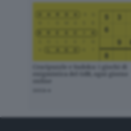
Crucipuzzle e Sudoku: i giochi di
enigmistica del GdB, ogni giorno
online
GIOCA