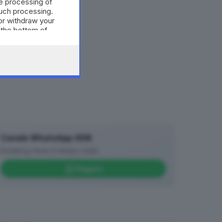
e processing of
such processing.
or withdraw your
 the bottom of
Canale WhatsApp GDB
Breaking news in tempo reale
Seguici