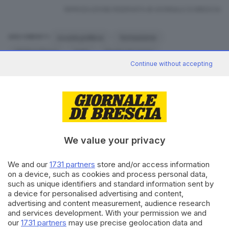
RIPRODUZIONE RISERVATA © GIORNALE DI BRESCIA
scuola politica
formazione
ARGOMENTI
Matteo Renzi
Valle
Ponte di Legno
Continue without accepting
Ponte di Legno
CONDIVIDI
We value your privacy
SUGGERITI PER TE
We and our
1731 partners
store and/or access information
Pmi bresciane, la ripresa c’è: ora servono
on a device, such as cookies and process personal data,
investimenti, visione e rete
such as unique identifiers and standard information sent by
a device for personalised advertising and content,
07.08.2026
advertising and content measurement, audience research
and services development. With your permission we and
our
1731 partners
may use precise geolocation data and
Saluta Gut, sciatrice anticonformista, vincente