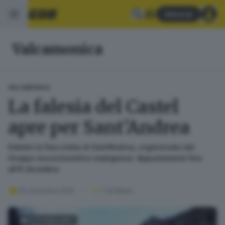
Abbonati
Valcamonica
VALCAMONICA
La falesia del Castel
apre per Sant’Andrea
Sabato la fiaccolata di Sant’Andrea, organizzata dal
Gruppo escursionistico malegnese. Appuntamenti fino
all'8 dicembre
30 novembre 2018
1
' di lettura
FOTOGALLERY