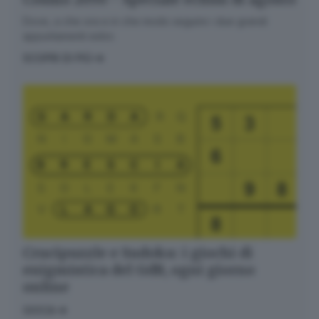
Dove, a che ora e in che modo seguire i due grandi
appuntamenti estivi.
SCOPRI DI PIÙ
Crucipuzzle e Sudoku: i giochi di
enigmistica del GdB, ogni giorno
online
GIOCA