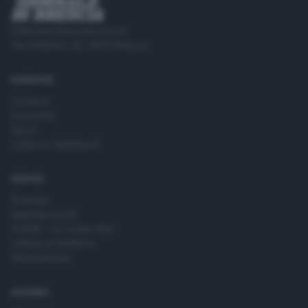
Editoriale Bresciana S.p.A.
Via Solferino 22, 25121 Brescia
RUBRICHE
Cronaca
Economia
Sport
Cultura e Spettacoli
SERVIZI
Podcast
Agenda eventi
ZOOM - Le vostre foto
Lettere al direttore
Abbonamenti
AZIENDA