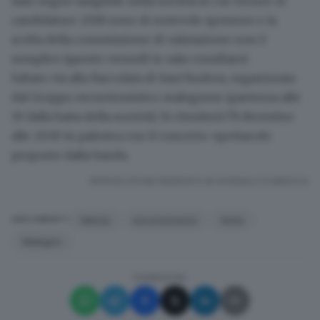
dato segno tangibile nella società in cui vivono: le
candidature 2018 sono di notevole spessore e la
scelta della commissione di valutazione non è
semplice (questo venerdì in sala consiliare).
Sabato via alla
fiaccolata di Sant’Andrea
, organizzata
dal Gruppo escursionistico malegnese (partenza alle
19 dalla baita della società). Si chiuderà l’8 dicembre
alle 20.30 in palestra con il
concerto-spettacolo
proposto dalla banda.
RIPRODUZIONE RISERVATA © GIORNALE DI BRESCIA
falesia
escursionismo
festa
ARGOMENTI
Malegno
CONDIVIDI