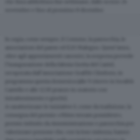
che dura addirittura due settimane, dallo scorso 24
novembre e fino al prossimo
8 dicembre
.
In regia, come sempre, il Comune, la parrocchia, le
associazioni del paese ed E20 Malegno. Quest’anno,
oltre agli
appuntamenti canonici
, la sorpresa prevede
l’inaugurazione della falesia Grotta del Castel,
recuperata dall’associazione Graffiti Climbers, in
programma
questa domenica
(alle 9 ritrovo in località
Castello e alle 12.30 pranzo in oratorio con
intrattenimento e giochi).
A caratterizzare le iniziative è, come da tradizione, la
consegna del premio
«Mites terram possident»
,
premio istituito da Amministrazione e parrocchia per
valorizzare persone che, con la loro mitezza, hanno