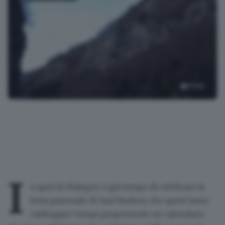
3
foto
La falesia del Castel a Malegno
I
n quel di Malegno è già tempo di celebrare la
festa patronale di Sant’Andrea
, che quest’anno
raddoppia i tempi proponendo un calendario