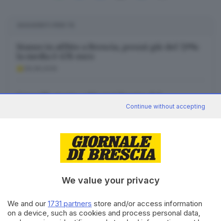
SUGGERITI PER TE
Stanze in affitto a Brescia, prezzi giù del 7,9%:
la media è 478 euro
09.08.2026
Cencelli, morto a 90 anni l’uomo del
«manuale» della politica
Continue without accepting
09.08.2026
Incendio a Tignale, fiamme spente: Canadair
ed elicotteri per la bonifica
09.08.2026
We value your privacy
We and our
1731 partners
store and/or access information
on a device, such as cookies and process personal data,