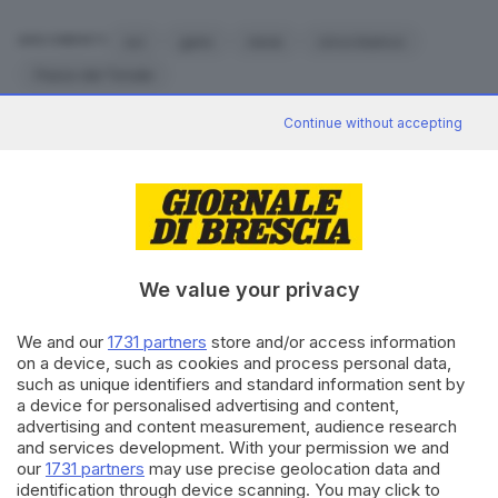
sci
gare
neve
circo bianco
ARGOMENTI
Passo del Tonale
Continue without accepting
CONDIVIDI
SUGGERITI PER TE
We value your privacy
Gardone Riviera, agosto in musica dalla
classica al pop: i concerti
We and our
1731 partners
store and/or access information
09.08.2026
on a device, such as cookies and process personal data,
such as unique identifiers and standard information sent by
a device for personalised advertising and content,
Netanyahu respinge il piano Usa su Gaza:
advertising and content measurement, audience research
«Nessuno Stato palestinese»
and services development. With your permission we and
09.08.2026
our
1731 partners
may use precise geolocation data and
identification through device scanning. You may click to