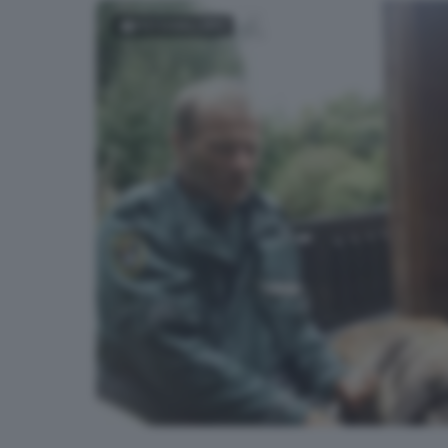
FOTOGALLERY
Stambecco in difficoltà