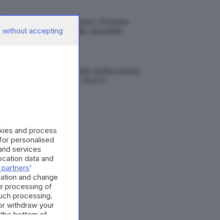
Ragazzi morti nel fosso: 63enne
 without accepting
indagato per omicidio stradale
06.08.2026
Brescia, mai così caldo nella storia:
toccato il record di +39,4°C
06.08.2026
okies and process
 for personalised
and services
cation data and
 partners
’
mation and change
e processing of
such processing.
or withdraw your
 the bottom of