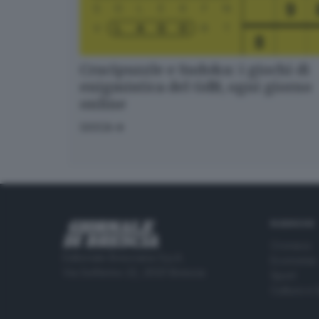
Crucipuzzle e Sudoku: i giochi di
enigmistica del GdB, ogni giorno
online
GIOCA
RUBRICHE
Cronaca
Editoriale Bresciana S.p.A.
Economia
Via Solferino 22, 25121 Brescia
Sport
Cultura e 