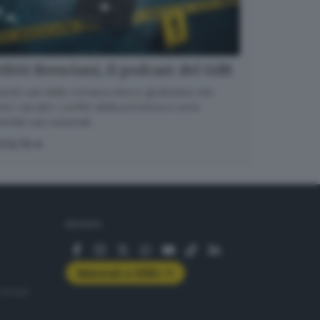
litti Bresciani, il podcast del GdB
randi casi della cronaca nera e giudiziaria che
no varcato i confini della provincia e sono
entati casi nazionali
COLTA
SEGUICI
Abbonati a GDB+
rologie