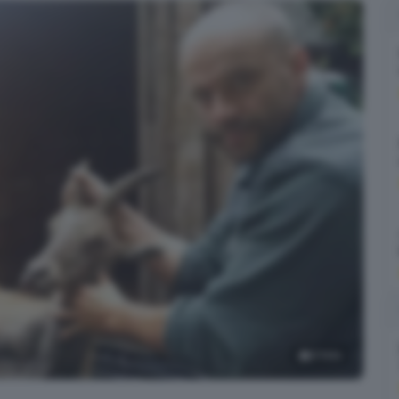
3
foto