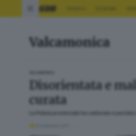
CRONACA
ECONOMIA
SPO
Valcamonica
VALCAMONICA
Disorientata e ma
curata
La Polizia provinciale ha catturato e portat
03 settembre 2017