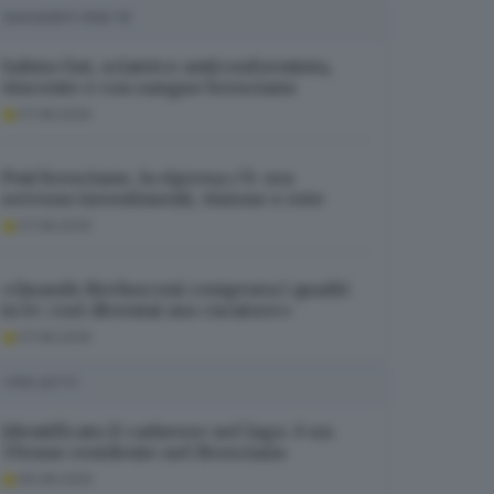
SUGGERITI PER TE
Saluta Gut, sciatrice anticonformista,
vincente e con sangue bresciano
07.08.2026
Pmi bresciane, la ripresa c’è: ora
servono investimenti, visione e rete
07.08.2026
«Quando Berlusconi comprava i quadri
in tv: così diventai suo curatore»
07.08.2026
I PIÙ LETTI
Identificato il cadavere nel lago: è un
37enne residente nel Bresciano
06.08.2026