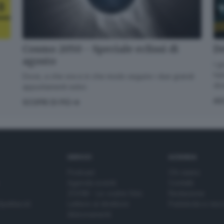
De
Cosmo 2050 - Speciale eclissi di
agosto
I g
han
Dove, a che ora e in che modo seguire i due grandi
div
appuntamenti estivi.
AS
SCOPRI DI PIÙ
SERVIZI
AZIENDA
Podcast
Chi siamo
Agenda eventi
Contatti
ZOOM - Le vostre foto
Redazione
Spettacoli
Lettere al direttore
Pubblicità e nec
Abbonamenti