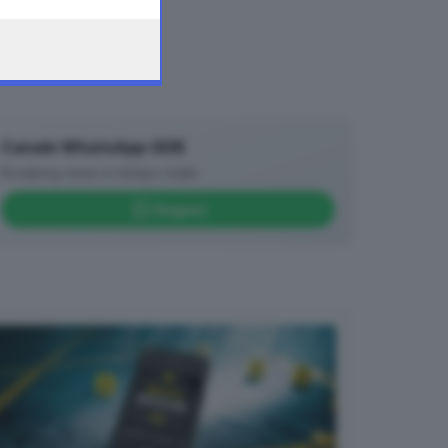
Canale WhatsApp GDB
Breaking news in tempo reale
Seguici