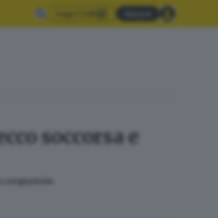
Leggi il GdB
Abbonati
ecco soccorsa e
 congiuntivite