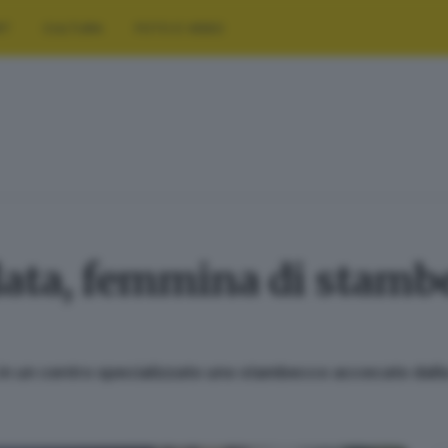
RT
CULTURA
FOTO E VIDEO
lata, femmina di stamb
o in un centro specializzato uno stambecco accecato dalla