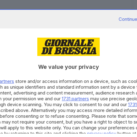
Continue
mpletamente accecati
dall’infezione
e per questo è
entura è una femmina di stambecco
trovata da un
We value your privacy
’Oglio
. L’uomo ha chiamato la
Polizia provinciale
che
ato un veterinario per sedarlo.
artners
store and/or access information on a device, such as co
h as unique identifiers and standard information sent by a device
al
Centro Recupero Animali Selvatici (Cras) di
ontent, advertising and content measurement, audience research 
che è particolarmente
contagiosa per altri animali.
h your permission we and our
1731 partners
may use precise geolo
ough device scanning. You may click to consent to our and our
1731
RIPRODUZIONE RISERVATA © GIORNALE DI BRESCIA
cribed above. Alternatively you may access more detailed infor
before consenting or to refuse consenting. Please note that som
 may not require your consent, but you have a right to object to 
 provinciale
Vezza d'Oglio
will apply to this website only. You can change your preferences 
e by returning to this site and clicking the
privacy policy
button at