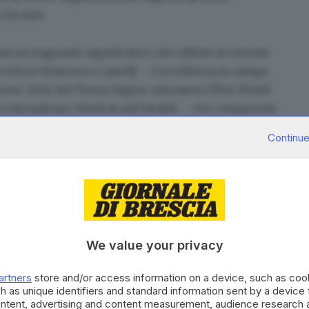
 551-600.
nta un
traguardo significativo che riflette la
crescita
l
rettore Francesco Castelli
–. L’eccellenza in campo
zione 2026 del Times higher education (The) World
rea disciplinare Medical and Health – che comprende
 la nostra Università si è classificata nella fascia
Continue
rsità nel mondo».
We value your privacy
artners
store and/or access information on a device, such as co
h as unique identifiers and standard information sent by a device
ontent, advertising and content measurement, audience research 