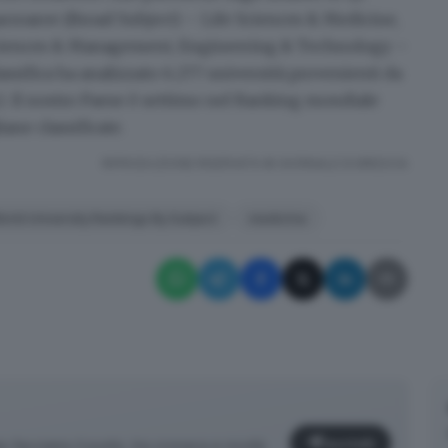
acroaree
(Broad Subject) – Life Sciences & Medicine,
 Sciences & Management, Engineering & Technology –
assifica ha analizzato 6.277 università provenienti da
2.
Il nostro Paese è settimo nel Ranking mondiale
iane classificate.
RIPRODUZIONE RISERVATA © GIORNALE DI BRESCIA
orld University Rankings By Subject
medicina
Iscriviti
facciamo il punto, tra cronaca e novità