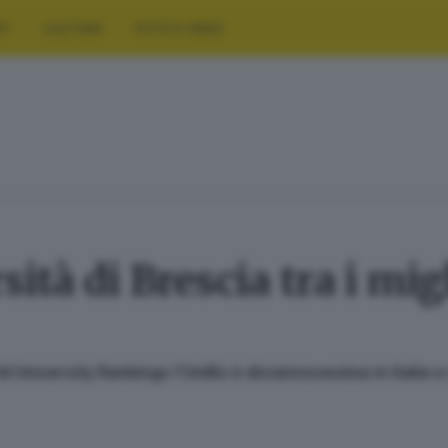
RT
CULTURA
FOTO E VIDEO
ità di Brescia tra i mig
 University Rankings l’UniBs è diciannovesima in Italia e 