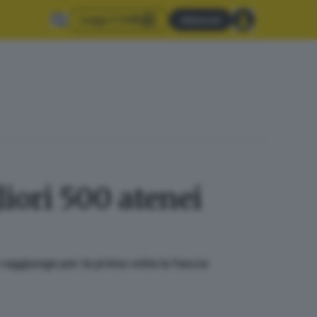
Leggi il GdB
Abbonati
liori 500 atenei
raggiunge per la prima volta la fascia