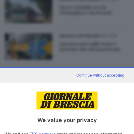
Nuova ciclabile tra via
Triumplina e via Tirandi
08.11.2018
BRESCIA E HINTERLAND
Attraversano sulle strisce:
investite due diciassettenni
20.08.2018
BRESCIA E HINTERLAND
Continue without accepting
Schianto al crociale per
l'ambulanza, tre feriti
29.09.2011
BRESCIA E HINTERLAND
Traffico nel caos in via Oberdan
We value your privacy