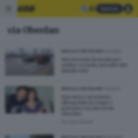
Abbonati
via Oberdan
02.12.2023
BRESCIA E HINTERLAND
Attraversano la strada per
andare a scuola, investite due
quindicenni
11.10.2023
BRESCIA E HINTERLAND
Non riesce ad arrivare
all'ospedale in tempo e
partorisce in auto in via
Oberdan
di
Laura Fasani
16.09.2020
BRESCIA E HINTERLAND