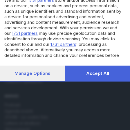
We and our
1731 partners
store and/or access information
on a device, such as cookies and process personal data,
such as unique identifiers and standard information sent by
a device for personalised advertising and content,
advertising and content measurement, audience research
and services development. With your permission we and
our
1731 partners
may use precise geolocation data and
Editoriale Bresciana S.p.A.
identification through device scanning. You may click to
Via Solferino 22, 25121 Brescia
consent to our and our
1731 partners
’ processing as
described above. Alternatively you may access more
RUBRICHE
detailed information and change your preferences before
consenting or to refuse consenting. Please note that some
Cronaca
processing of your personal data may not require your
Economia
consent, but you have a right to object to such processing.
Manage Options
Accept All
Sport
Your preferences will apply to this website only. You can
Cultura e Spettacoli
change your preferences or withdraw your consent at any
time by returning to this site and clicking the
privacy policy
button at the bottom of the webpage.
SERVIZI
Podcast
Agenda eventi
ZOOM - Le vostre foto
Lettere al direttore
Abbonamenti