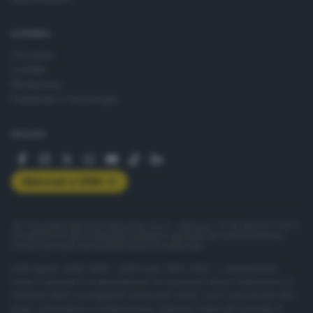
AZIENDA
Chi siamo
Contatti
Redazione
Pubblicità e necrologie
SEGUICI
Abbonati a GDB+
© Copyright Editoriale Bresciana S.p.A. - Brescia - P.IVA 00272770173
Condizioni di abbonamento
Condizioni generali del servizio
Privacy
Cookie policy
Accessibilità
Pubblicità elettorale
ISSN digital: 2499-099X - ISSN carta: 1590-346X - L'adattamento
totale o parziale e la riproduzione con qualsiasi mezzo elettronico, in
funzione della conseguente diffusione online, sono riservati per tutti i
paesi. Informative e moduli privacy. Edizione online del Giornale di