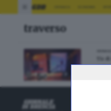
CRONACA
ECONOMIA
SPO
traverso
CRONACA
Tir d
di
Ubaldo
RUBRICHE
Cronaca