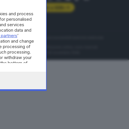
Abbonati a GDB+
okies and process
rologie
 for personalised
and services
cation data and
 partners
’
servizio
Privacy
Cookie policy
Accessibilità
Pubblicità elettorale
mation and change
e processing of
nzione della conseguente diffusione online, sono riservati
such processing.
di Brescia al n° 07/1948 in data 30 novembre 1948.
or withdraw your
 the bottom of