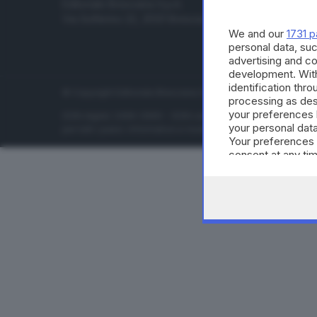
Editoriale Bresciana S.p.A.
Economia
Via Solferino 22, 25121 Brescia
Sport
We and our
1731 p
Cultura e 
personal data, suc
advertising and c
development. Wit
identification thr
© Copyright Editoriale Bresciana S.p.A. - Brescia - P.IVA 00
processing as des
your preferences 
ISSN digital: 2499-099X - ISSN carta: 1590-346X - L'adattamen
your personal data
per tutti i paesi. Informative e moduli privacy. Edizione onlin
Your preferences 
consent at any tim
the webpage.