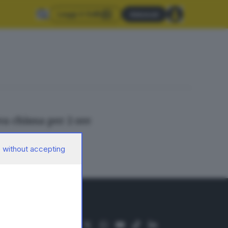
Leggi il GdB
Abbonati
va chiusa per 2 ore
 without accepting
SEGUICI