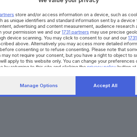
We value your privacy
Agenda eventi
Contatti
ZOOM - Le vostre foto
Redazione
artners
store and/or access information on a device, such as co
Spettacoli
Lettere al direttore
Pubblicità e nec
h as unique identifiers and standard information sent by a device
Abbonamenti
ontent, advertising and content measurement, audience research 
h your permission we and our
1731 partners
may use precise geolo
ough device scanning. You may click to consent to our and our
1731
272770173
Condizioni di abbonamento
Condizioni generali del 
cribed above. Alternatively you may access more detailed infor
before consenting or to refuse consenting. Please note that som
to totale o parziale e la riproduzione con qualsiasi mezzo elettronico, in fu
 may not require your consent, but you have a right to object to 
e del Giornale di Brescia, quotidiano di informazione registrato al Tribunale 
will apply to this website only. You can change your preferences 
e by returning to this site and clicking the
privacy policy
button at
Manage Options
Accept All