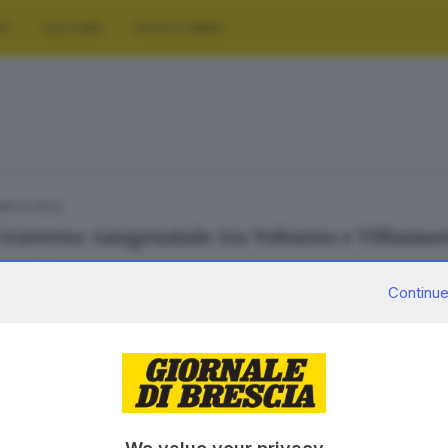
RT
CULTURA
FOTO E VIDEO
08.10.2024
i traverso: tangenziale tra Vobarno e Villanuo
 Vallini
Continue
SERVIZI
AZIENDA
Podcast
Chi siamo