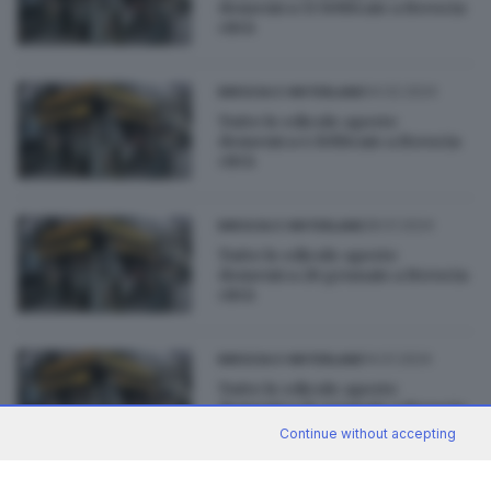
domenica 11 febbraio a Brescia
città
04.02.2024
BRESCIA E HINTERLAND
Tutte le edicole aperte
domenica 4 febbraio a Brescia
città
28.01.2024
BRESCIA E HINTERLAND
Tutte le edicole aperte
domenica 28 gennaio a Brescia
città
14.01.2024
BRESCIA E HINTERLAND
Tutte le edicole aperte
domenica 14 gennaio a Brescia
città
Continue without accepting