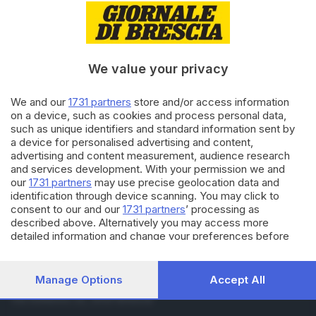
07.01.2024
BRESCIA E HINTERLAND
Tutte le edicole aperte
domenica 7 gennaio a Brescia
città
We value your privacy
17.12.2023
BRESCIA E HINTERLAND
We and our
1731 partners
store and/or access information
Tutte le edicole aperte
on a device, such as cookies and process personal data,
domenica 17 dicembre a
such as unique identifiers and standard information sent by
Brescia città
a device for personalised advertising and content,
advertising and content measurement, audience research
and services development. With your permission we and
Carica altri articoli
our
1731 partners
may use precise geolocation data and
identification through device scanning. You may click to
consent to our and our
1731 partners
’ processing as
described above. Alternatively you may access more
detailed information and change your preferences before
consenting or to refuse consenting. Please note that some
processing of your personal data may not require your
consent, but you have a right to object to such processing.
Manage Options
Accept All
Editoriale Bresciana S.p.A.
Your preferences will apply to this website only. You can
Via Solferino 22, 25121 Brescia
change your preferences or withdraw your consent at any