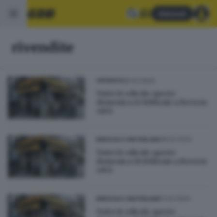
Abbonati
rivendite
25.02.2024
CRONACA
Tutte le edicole aperte
domenica 25 febbraio a Brescia
città
18.02.2024
BRESCIA E HINTERLAND
Tutte le edicole aperte
domenica 18 febbraio a Brescia
città
11.02.2024
BRESCIA E HINTERLAND
Tutte le edicole aperte