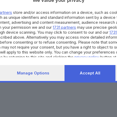
We value your privacy
Agenda eventi
Contatti
ZOOM - Le vostre foto
Redazione
artners
store and/or access information on a device, such as co
Spettacoli
Lettere al direttore
Pubblicità e nec
h as unique identifiers and standard information sent by a device
Abbonamenti
ontent, advertising and content measurement, audience research 
h your permission we and our
1731 partners
may use precise geolo
ough device scanning. You may click to consent to our and our
1731
272770173
Condizioni di abbonamento
Condizioni generali del 
cribed above. Alternatively you may access more detailed infor
before consenting or to refuse consenting. Please note that som
to totale o parziale e la riproduzione con qualsiasi mezzo elettronico, in fu
 may not require your consent, but you have a right to object to 
e del Giornale di Brescia, quotidiano di informazione registrato al Tribunale 
will apply to this website only. You can change your preferences 
e by returning to this site and clicking the
privacy policy
button at
Manage Options
Accept All