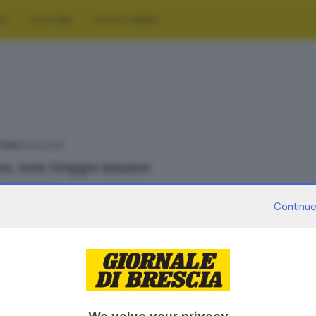
RT
CULTURA
FOTO E VIDEO
10.04.2024
TURA
o, non troppo umano
o Martinelli
Continue
SERVIZI
AZIENDA
Podcast
Chi siamo