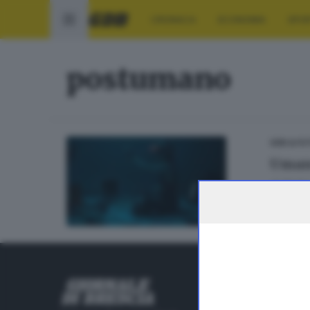
CRONACA
ECONOMIA
SPO
postumano
GDB & FU
Uman
di
Stefan
RUBRICHE
Cronaca