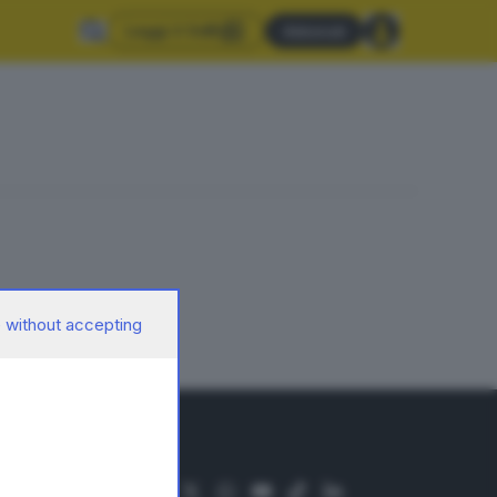
Leggi il GdB
Abbonati
 without accepting
SEGUICI