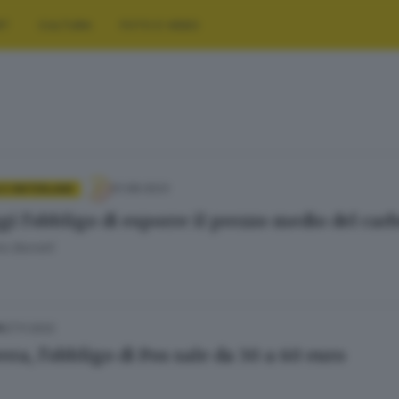
RT
CULTURA
FOTO E VIDEO
01.08.2023
 E HINTERLAND
i l'obbligo di esporre il prezzo medio del car
o Borrelli
27.11.2022
A
ra, l'obbligo di Pos sale da 30 a 60 euro