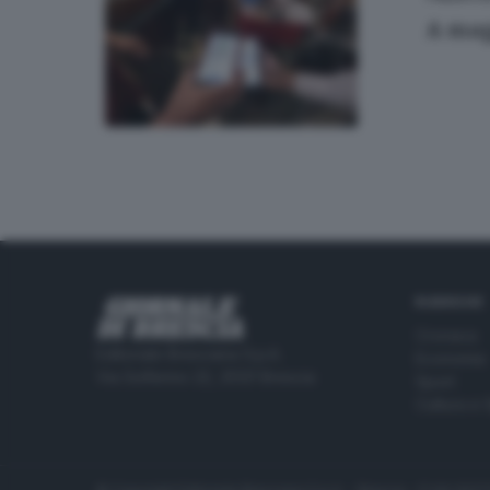
A mag
RUBRICHE
Cronaca
Editoriale Bresciana S.p.A.
Economia
Via Solferino 22, 25121 Brescia
Sport
Cultura e 