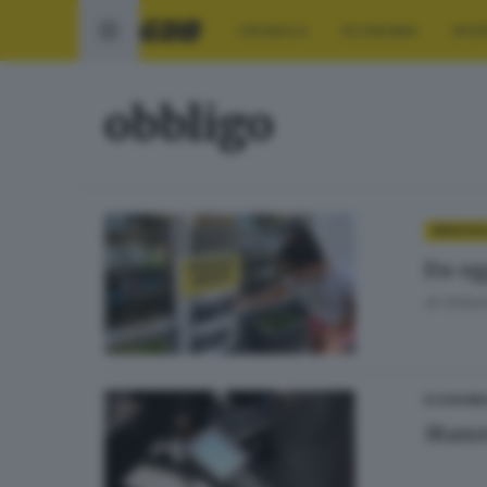
CRONACA
ECONOMIA
SPO
obbligo
BRESCIA
Da ogg
di
Antoni
ECONOMI
Manov