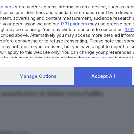
artners
store and/or access information on a device, such as co
h as unique identifiers and standard information sent by a device
ontent, advertising and content measurement, audience research 
h your permission we and our
1731 partners
may use precise geolo
ough device scanning. You may click to consent to our and our
1731
cribed above. Alternatively you may access more detailed infor
28.04.2022
ESTERO
before consenting or to refuse consenting. Please note that som
all'obbligo mascherine, ma «raccomandate» a
 may not require your consent, but you have a right to object to 
will apply to this website only. You can change your preferences 
e by returning to this site and clicking the
privacy policy
button at
Manage Options
Accept All
28.04.2022
ESTERO
, mascherine al chiuso verso l’addio
17.03.2022
ESTERO