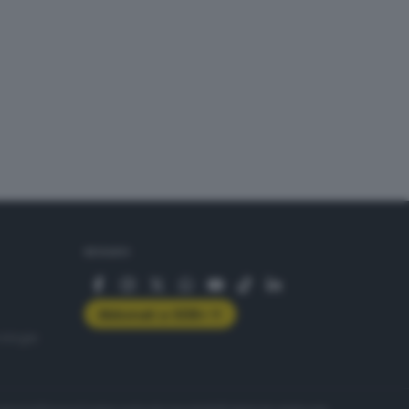
SEGUICI
Abbonati a GDB+
rologie