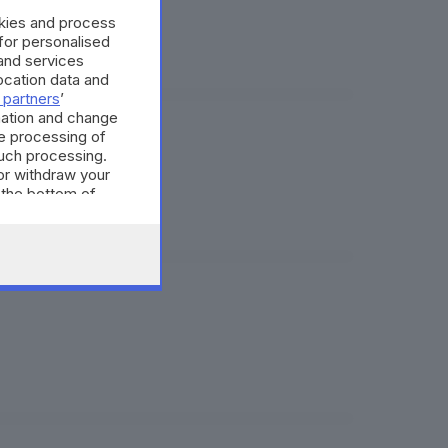
okies and process
 for personalised
and services
cation data and
 partners
’
mation and change
e processing of
l lavoro
such processing.
or withdraw your
 the bottom of