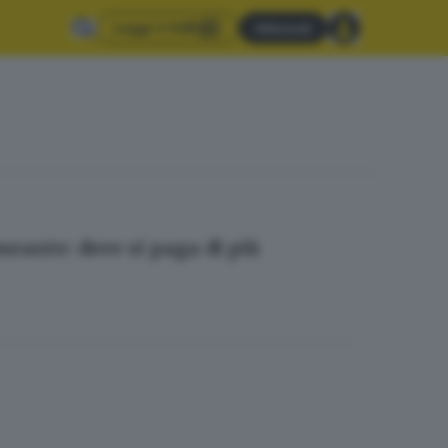
Leggi il GdB
Abbonati
burante: dove si paga di più