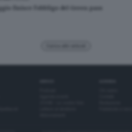
gio finisce l'obbligo del Green pass
Carica altri articoli
SERVIZI
AZIENDA
Podcast
Chi siamo
Agenda eventi
Contatti
ZOOM - Le vostre foto
Redazione
Spettacoli
Lettere al direttore
Pubblicità e nec
Abbonamenti